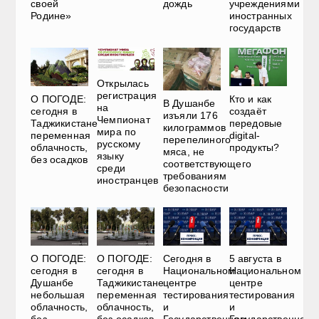
своей
дождь
учреждениями
Родине»
иностранных
государств
Открылась
регистрация
О ПОГОДЕ:
Кто и как
В Душанбе
на
сегодня в
создаёт
изъяли 176
Чемпионат
Таджикистане
передовые
килограммов
мира по
переменная
digital-
перепелиного
русскому
облачность,
продукты?
мяса, не
языку
без осадков
соответствующего
среди
требованиям
иностранцев
безопасности
О ПОГОДЕ:
О ПОГОДЕ:
Сегодня в
5 августа в
сегодня в
сегодня в
Национальном
Национальном
Душанбе
Таджикистане
центре
центре
небольшая
переменная
тестирования
тестирования
облачность,
облачность,
и
и