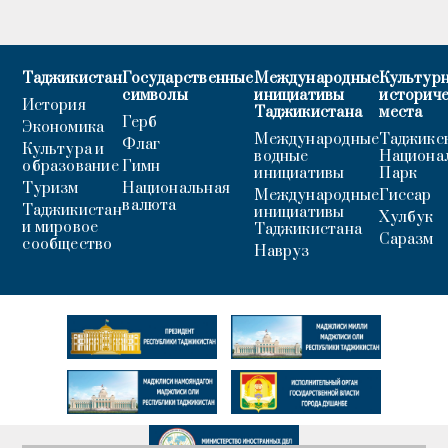
Таджикистан
Государственные
Международные
Культурн
символы
инициативы
историч
История
Таджикистана
места
Герб
Экономика
Международные
Таджикс
Флаг
Культура и
водные
Национа
образование
Гимн
инициативы
Парк
Туризм
Национальная
Международные
Гиссар
валюта
Таджикистан
инициативы
Хулбук
и мировое
Таджикистана
Саразм
сообщество
Навруз