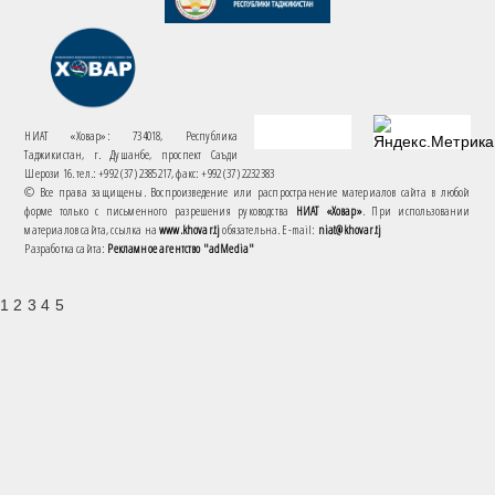
НИАТ «Ховар»: 734018, Республика
Таджикистан, г. Душанбе, проспект Саъди
Шерози 16. тел.: +992 (37) 2385217, факс: +992 (37) 2232383
© Все права защищены. Воспроизведение или распространение материалов сайта в любой
форме только с письменного разрешения руководства
НИАТ «Ховар»
. При использовании
материалов сайта, ссылка на
www.khovar.tj
обязательна. E-mail:
niat@khovar.tj
Разработка сайта:
Рекламное агентство "adMedia"
1 2 3 4 5