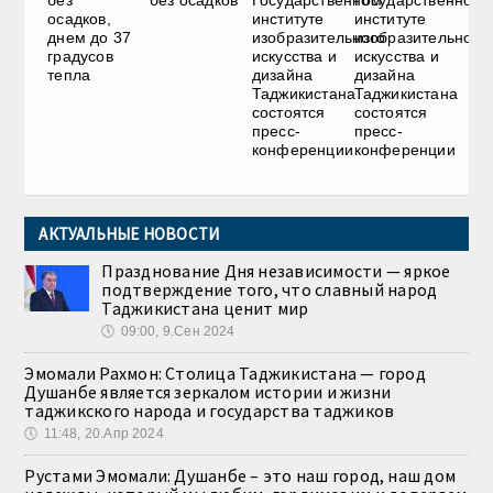
без
без осадков
Государственном
Государственном
осадков,
институте
институте
днем до 37
изобразительного
изобразительного
градусов
искусства и
искусства и
тепла
дизайна
дизайна
Таджикистана
Таджикистана
состоятся
состоятся
пресс-
пресс-
конференции
конференции
АКТУАЛЬНЫЕ НОВОСТИ
Празднование Дня независимости — яркое
подтверждение того, что славный народ
Таджикистана ценит мир
🕔
09:00, 9.Сен 2024
Эмомали Рахмон: Столица Таджикистана — город
Душанбе является зеркалом истории и жизни
таджикского народа и государства таджиков
🕔
11:48, 20.Апр 2024
Рустами Эмомали: Душанбе – это наш город, наш дом