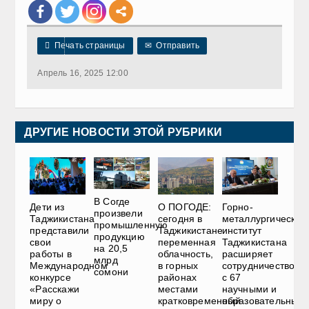

Печать страницы
✉
Отправить
Апрель 16, 2025 12:00
ДРУГИЕ НОВОСТИ ЭТОЙ РУБРИКИ
В Согде
Дети из
О ПОГОДЕ:
Горно-
произвели
Таджикистана
сегодня в
металлургический
промышленную
представили
Таджикистане
институт
продукцию
свои
переменная
Таджикистана
на 20,5
работы в
облачность,
расширяет
млрд
Международном
в горных
сотрудничество
сомони
конкурсе
районах
с 67
«Расскажи
местами
научными и
миру о
кратковременный
образовательным