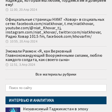
надежды, который мы любим, гордимся им и доверяем
ему!
🕔
11:00, 20.Апр 2024
Официальные страницы НИАТ «Ховар» в социальных
сетях: facebook.com/niatkhovar, t.me/niatkhovar,
youtube.com/@niat_Khovar_tj,
instagram.com/niat_khovar/, twitter.com/niatkhovar,
Радио Ховар 101.5 fm, facebook.com/khovarfm/
🕔
10:55, 20.Апр 2024
Эмомали Рахмон: «Я, как Верховный
Главнокомандующий Вооружёнными силами, люблю
каждого солдата, как своего сына»
🕔
11:51, 3.Апр 2024
Все материалы рубрики
ИНТЕРВЬЮ И АНАЛИТИКА
Независимый Таджикистан в эпоху