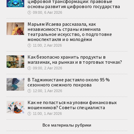
цифровой трансформации: правовые
основы развития цифрового государства
🕔
09:00, 6.Авг 2026
Марьям Исаева рассказала, как
независимость страны изменила
театральное искусство, о подготовке
моноспектакля и о молодёжи
🕔
11:00, 2.Авг 2026
Как безопасно хранить продукты в
магазинах, на рынках и в торговых точках?
🕔
09:00, 2.Авг 2026
В Таджикистане растаяло около 95 %
сезонного снежного покрова
🕔
12:00, 1.Авг 2026
Как не попасться на уловки финансовых
мошенников? Советы специалиста
🕔
11:00, 1.Авг 2026
Все материалы рубрики