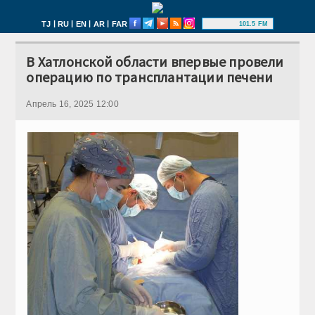
|
|
|
|
TJ
RU
EN
AR
FAR
101.5 FM
В Хатлонской области впервые провели
операцию по трансплантации печени
Апрель 16, 2025 12:00