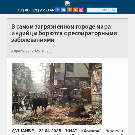
|
|
|
|
TJ
RU
EN
AR
FAR
101.5 FM
В самом загрязненном городе мира
индийцы борются с респираторными
заболеваниями
Апрель 22, 2025 10:21
ДУШАНБЕ, 22.04.2025 /НИАТ «Ховар»/.
Жители