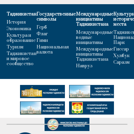
Таджикистан
Государственные
Международные
Культурн
символы
инициативы
историч
История
Таджикистана
места
Герб
Экономика
Международные
Таджикс
Флаг
Культура и
водные
Национа
образование
Гимн
инициативы
Парк
Туризм
Национальная
Международные
Гиссар
валюта
Таджикистан
инициативы
Хулбук
и мировое
Таджикистана
Саразм
сообщество
Навруз