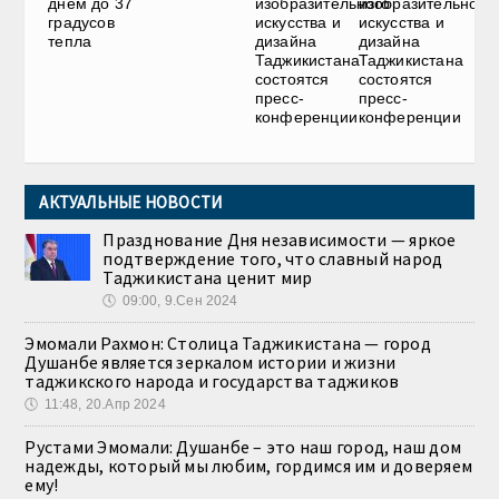
днем до 37
изобразительного
изобразительного
градусов
искусства и
искусства и
тепла
дизайна
дизайна
Таджикистана
Таджикистана
состоятся
состоятся
пресс-
пресс-
конференции
конференции
АКТУАЛЬНЫЕ НОВОСТИ
Празднование Дня независимости — яркое
подтверждение того, что славный народ
Таджикистана ценит мир
🕔
09:00, 9.Сен 2024
Эмомали Рахмон: Столица Таджикистана — город
Душанбе является зеркалом истории и жизни
таджикского народа и государства таджиков
🕔
11:48, 20.Апр 2024
Рустами Эмомали: Душанбе – это наш город, наш дом
надежды, который мы любим, гордимся им и доверяем
ему!