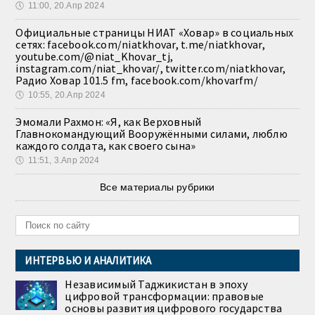
🕔
11:00, 20.Апр 2024
Официальные страницы НИАТ «Ховар» в социальных
сетях: facebook.com/niatkhovar, t.me/niatkhovar,
youtube.com/@niat_Khovar_tj,
instagram.com/niat_khovar/, twitter.com/niatkhovar,
Радио Ховар 101.5 fm, facebook.com/khovarfm/
🕔
10:55, 20.Апр 2024
Эмомали Рахмон: «Я, как Верховный
Главнокомандующий Вооружёнными силами, люблю
каждого солдата, как своего сына»
🕔
11:51, 3.Апр 2024
Все материалы рубрики
ИНТЕРВЬЮ И АНАЛИТИКА
Независимый Таджикистан в эпоху
цифровой трансформации: правовые
основы развития цифрового государства