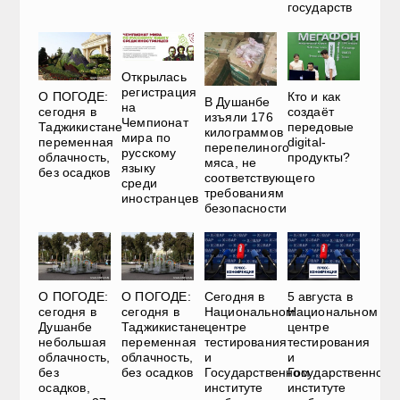
государств
Открылась
регистрация
О ПОГОДЕ:
Кто и как
В Душанбе
на
сегодня в
создаёт
изъяли 176
Чемпионат
Таджикистане
передовые
килограммов
мира по
переменная
digital-
перепелиного
русскому
облачность,
продукты?
мяса, не
языку
без осадков
соответствующего
среди
требованиям
иностранцев
безопасности
О ПОГОДЕ:
О ПОГОДЕ:
Сегодня в
5 августа в
сегодня в
сегодня в
Национальном
Национальном
Душанбе
Таджикистане
центре
центре
небольшая
переменная
тестирования
тестирования
облачность,
облачность,
и
и
без
без осадков
Государственном
Государственном
осадков,
институте
институте