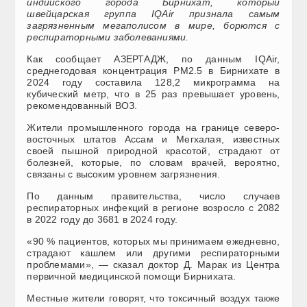
индийского города Бирнихат, который
швейцарская группа IQAir признала самым
загрязненным мегаполисом в мире, борются с
респираторными заболеваниями.
Как сообщает АЗЕРТАДЖ, по данным IQAir,
среднегодовая концентрация PM2.5 в Бирнихате в
2024 году составила 128,2 микрограмма на
кубический метр, что в 25 раз превышает уровень,
рекомендованный ВОЗ.
Жители промышленного города на границе северо-
восточных штатов Ассам и Мегхалая, известных
своей пышной природной красотой, страдают от
болезней, которые, по словам врачей, вероятно,
связаны с высоким уровнем загрязнения.
По данным правительства, число случаев
респираторных инфекций в регионе возросло с 2082
в 2022 году до 3681 в 2024 году.
«90 % пациентов, которых мы принимаем ежедневно,
страдают кашлем или другими респираторными
проблемами», — сказал доктор Д. Марак из Центра
первичной медицинской помощи Бирнихата.
Местные жители говорят, что токсичный воздух также