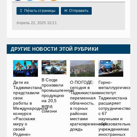

Печать страницы
✉
Отправить
Апрель 22, 2025 10:21
ДРУГИЕ НОВОСТИ ЭТОЙ РУБРИКИ
В Согде
Дети из
О ПОГОДЕ:
Горно-
произвели
Таджикистана
сегодня в
металлургический
промышленную
представили
Таджикистане
институт
продукцию
свои
переменная
Таджикистана
на 20,5
работы в
облачность,
расширяет
млрд
Международном
в горных
сотрудничество
сомони
конкурсе
районах
с 67
«Расскажи
местами
научными и
миру о
кратковременный
образовательным
своей
дождь
учреждениями
Родине»
иностранных