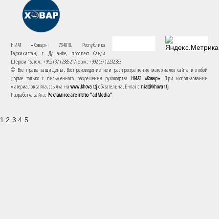
НИАТ «Ховар»: 734018, Республика
Таджикистан, г. Душанбе, проспект Саъди
Шерози 16. тел.: +992 (37) 2385217, факс: +992 (37) 2232383
© Все права защищены. Воспроизведение или распространение материалов сайта в любой
форме только с письменного разрешения руководства
НИАТ «Ховар»
. При использовании
материалов сайта, ссылка на
www.khovar.tj
обязательна. E-mail:
niat@khovar.tj
Разработка сайта:
Рекламное агентство "adMedia"
1 2 3 4 5