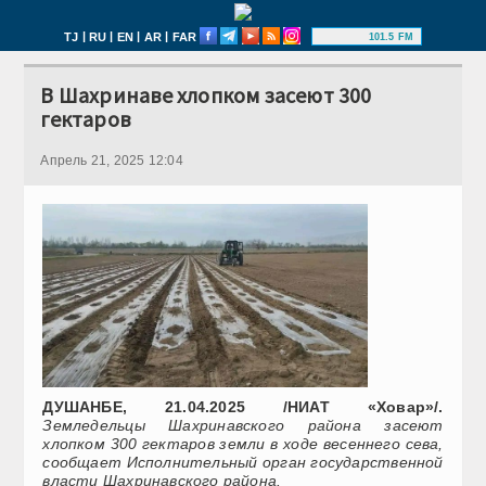
|
|
|
|
TJ
RU
EN
AR
FAR
101.5 FM
В Шахринаве хлопком засеют 300
гектаров
Апрель 21, 2025 12:04
ДУШАНБЕ, 21.04.2025 /НИАТ «Ховар»/.
Земледельцы Шахринавского района засеют
хлопком 300 гектаров земли в ходе весеннего сева,
сообщает Исполнительный орган государственной
власти Шахринавского района.