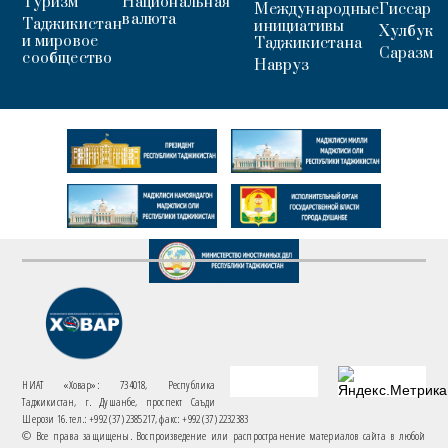
Туризм
Национальная
Международные
Гиссар
валюта
Таджикистан
инициативы
Хулбук
и мировое
Таджикистана
Саразм
сообщество
Навруз
НИАТ «Ховар»: 734018, Республика
Таджикистан, г. Душанбе, проспект Саъди
Шерози 16. тел.: +992 (37) 2385217, факс: +992 (37) 2232383
© Все права защищены. Воспроизведение или распространение материалов сайта в любой