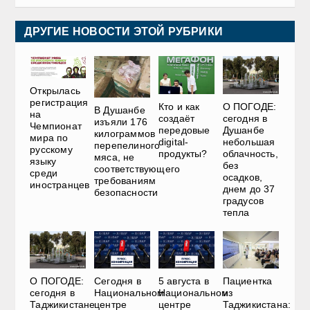
ДРУГИЕ НОВОСТИ ЭТОЙ РУБРИКИ
Открылась
регистрация
О ПОГОДЕ:
Кто и как
В Душанбе
на
сегодня в
создаёт
изъяли 176
Чемпионат
Душанбе
передовые
килограммов
мира по
небольшая
digital-
перепелиного
русскому
облачность,
продукты?
мяса, не
языку
без
соответствующего
среди
осадков,
требованиям
иностранцев
днем до 37
безопасности
градусов
тепла
О ПОГОДЕ:
Сегодня в
5 августа в
Пациентка
сегодня в
Национальном
Национальном
из
Таджикистане
центре
центре
Таджикистана: