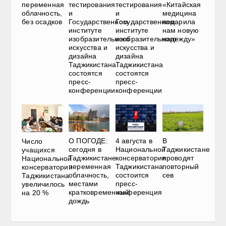
переменная
тестирования
тестирования
«Китайская
облачность,
и
и
медицина
без осадков
Государственном
Государственном
подарила
институте
институте
нам новую
изобразительного
изобразительного
надежду»
искусства и
искусства и
дизайна
дизайна
Таджикистана
Таджикистана
состоятся
состоятся
пресс-
пресс-
конференции
конференции
О ПОГОДЕ:
4 августа в
В
Число
сегодня в
Национальной
Таджикистане
учащихся
Таджикистане
консерватории
проводят
Национальной
переменная
Таджикистана
повторный
консерватории
облачность,
состоится
сев
Таджикистана
местами
пресс-
увеличилось
кратковременный
конференция
на 20 %
дождь