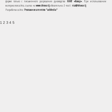
форме только с письменного разрешения руководства
НИАТ «Ховар»
. При использовании
материалов сайта, ссылка на
www.khovar.tj
обязательна. E-mail:
niat@khovar.tj
Разработка сайта:
Рекламное агентство "adMedia"
1 2 3 4 5