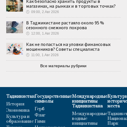
Как безопасно хранить продукты в
магазинах, на рынках и в торговых точках?
🕔
09:00, 2.Авг 2026
В Таджикистане растаяло около 95 %
сезонного снежного покрова
🕔
12:00, 1.Авг 2026
Как не попасться на уловки финансовых
мошенников? Советы специалиста
🕔
11:00, 1.Авг 2026
Все материалы рубрики
Таджикистан
Государственные
Международные
Культурн
символы
инициативы
историч
История
Таджикистана
места
Герб
Экономика
Международные
Таджикс
Флаг
Культура и
водные
Национа
образование
Гимн
инициативы
Парк