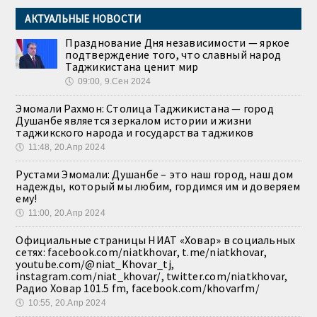
АКТУАЛЬНЫЕ НОВОСТИ
Празднование Дня независимости — яркое
подтверждение того, что славный народ
Таджикистана ценит мир
🕔
09:00, 9.Сен 2024
Эмомали Рахмон: Столица Таджикистана — город
Душанбе является зеркалом истории и жизни
таджикского народа и государства таджиков
🕔
11:48, 20.Апр 2024
Рустами Эмомали: Душанбе – это наш город, наш дом
надежды, который мы любим, гордимся им и доверяем
ему!
🕔
11:00, 20.Апр 2024
Официальные страницы НИАТ «Ховар» в социальных
сетях: facebook.com/niatkhovar, t.me/niatkhovar,
youtube.com/@niat_Khovar_tj,
instagram.com/niat_khovar/, twitter.com/niatkhovar,
Радио Ховар 101.5 fm, facebook.com/khovarfm/
🕔
10:55, 20.Апр 2024