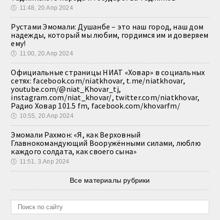
🕔
11:48, 20.Апр 2024
Рустами Эмомали: Душанбе – это наш город, наш дом
надежды, который мы любим, гордимся им и доверяем
ему!
🕔
11:00, 20.Апр 2024
Официальные страницы НИАТ «Ховар» в социальных
сетях: facebook.com/niatkhovar, t.me/niatkhovar,
youtube.com/@niat_Khovar_tj,
instagram.com/niat_khovar/, twitter.com/niatkhovar,
Радио Ховар 101.5 fm, facebook.com/khovarfm/
🕔
10:55, 20.Апр 2024
Эмомали Рахмон: «Я, как Верховный
Главнокомандующий Вооружёнными силами, люблю
каждого солдата, как своего сына»
🕔
11:51, 3.Апр 2024
Все материалы рубрики