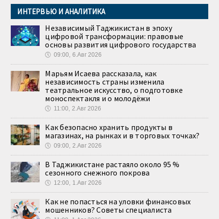
ИНТЕРВЬЮ И АНАЛИТИКА
Независимый Таджикистан в эпоху
цифровой трансформации: правовые
основы развития цифрового государства
🕔
09:00, 6.Авг 2026
Марьям Исаева рассказала, как
независимость страны изменила
театральное искусство, о подготовке
моноспектакля и о молодёжи
🕔
11:00, 2.Авг 2026
Как безопасно хранить продукты в
магазинах, на рынках и в торговых точках?
🕔
09:00, 2.Авг 2026
В Таджикистане растаяло около 95 %
сезонного снежного покрова
🕔
12:00, 1.Авг 2026
Как не попасться на уловки финансовых
мошенников? Советы специалиста