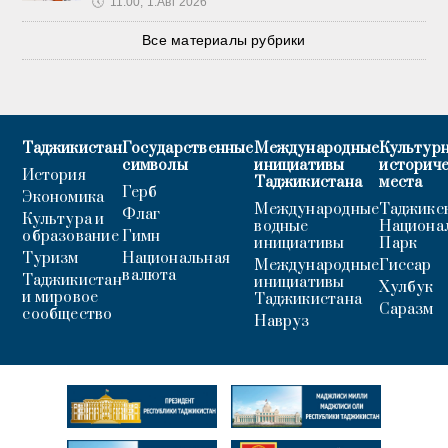
🕔
11:00, 1.Авг 2026
Все материалы рубрики
Таджикистан
Государственные
Международные
Культурн
символы
инициативы
историч
История
Таджикистана
места
Герб
Экономика
Международные
Таджикс
Флаг
Культура и
водные
Национа
образование
Гимн
инициативы
Парк
Туризм
Национальная
Международные
Гиссар
валюта
Таджикистан
инициативы
Хулбук
и мировое
Таджикистана
Саразм
сообщество
Навруз