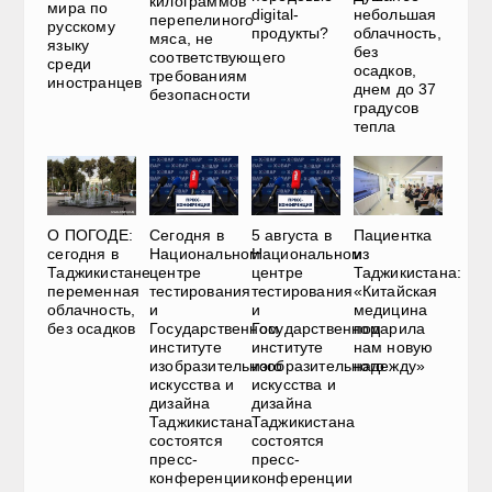
килограммов
мира по
небольшая
digital-
перепелиного
русскому
облачность,
продукты?
мяса, не
языку
без
соответствующего
среди
осадков,
требованиям
иностранцев
днем до 37
безопасности
градусов
тепла
О ПОГОДЕ:
Сегодня в
5 августа в
Пациентка
сегодня в
Национальном
Национальном
из
Таджикистане
центре
центре
Таджикистана:
переменная
тестирования
тестирования
«Китайская
облачность,
и
и
медицина
без осадков
Государственном
Государственном
подарила
институте
институте
нам новую
изобразительного
изобразительного
надежду»
искусства и
искусства и
дизайна
дизайна
Таджикистана
Таджикистана
состоятся
состоятся
пресс-
пресс-
конференции
конференции