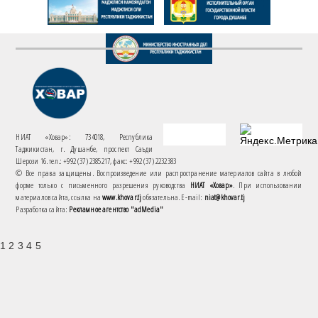
НИАТ «Ховар»: 734018, Республика
Таджикистан, г. Душанбе, проспект Саъди
Шерози 16. тел.: +992 (37) 2385217, факс: +992 (37) 2232383
© Все права защищены. Воспроизведение или распространение материалов сайта в любой
форме только с письменного разрешения руководства
НИАТ «Ховар»
. При использовании
материалов сайта, ссылка на
www.khovar.tj
обязательна. E-mail:
niat@khovar.tj
Разработка сайта:
Рекламное агентство "adMedia"
1 2 3 4 5