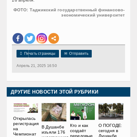
26 апреля.
ФОТО: Таджикский государственный финансово-
экономический университет

Печать страницы
✉
Отправить
Апрель 21, 2025 16:50
ДРУГИЕ НОВОСТИ ЭТОЙ РУБРИКИ
Открылась
регистрация
О ПОГОДЕ:
Кто и как
В Душанбе
на
сегодня в
создаёт
изъяли 176
Чемпионат
Душанбе
передовые