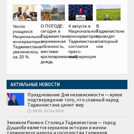
О ПОГОДЕ:
4 августа в
В
Число
сегодня в
Национальной
Таджикистане
учащихся
Таджикистане
консерватории
проводят
Национальной
переменная
Таджикистана
повторный
консерватории
облачность,
состоится
сев
Таджикистана
местами
пресс-
увеличилось
кратковременный
конференция
на 20 %
дождь
АКТУАЛЬНЫЕ НОВОСТИ
Празднование Дня независимости — яркое
подтверждение того, что славный народ
Таджикистана ценит мир
🕔
09:00, 9.Сен 2024
Эмомали Рахмон: Столица Таджикистана — город
Душанбе является зеркалом истории и жизни
таджикского народа и государства таджиков