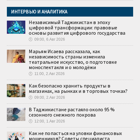
ИНТЕРВЬЮ И АНАЛИТИКА
Независимый Таджикистан в эпоху
цифровой трансформации: правовые
основы развития цифрового государства
🕔
09:00, 6.Авг 2026
Марьям Исаева рассказала, как
независимость страны изменила
театральное искусство, о подготовке
моноспектакля и о молодёжи
🕔
11:00, 2.Авг 2026
Как безопасно хранить продукты в
магазинах, на рынках и в торговых точках?
🕔
09:00, 2.Авг 2026
В Таджикистане растаяло около 95 %
сезонного снежного покрова
🕔
12:00, 1.Авг 2026
Как не попасться на уловки финансовых
мошенников? Советы специалиста