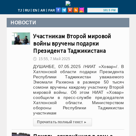
|
|
|
|
TJ
RU
EN
AR
FAR
101.5 FM
НОВОСТИ
Участникам Второй мировой
войны вручены подарки
Президента Таджикистана
🕔
15:55, 7.Май 2025
ДУШАНБЕ, 07.05.2025 /НИАТ «Ховар»/. В
Хатлонской области подарки Президента
Республики Таджикистан уважаемого
Эмомали Рахмона в размере 50 тысяч
сомони вручены каждому участнику Второй
мировой войны. Об этом НИАТ «Ховар»
сообщили в пресс-службе председателя
Хатлонской области. Министерством
обороны Республики Таджикистан
участникам
Прочитать полный текст
▸