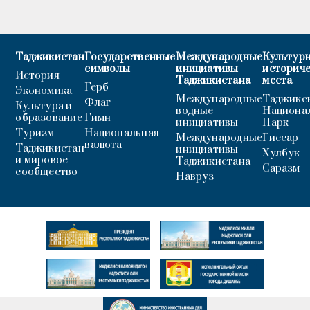
Таджикистан
Государственные
Международные
Культурн
символы
инициативы
историч
История
Таджикистана
места
Герб
Экономика
Международные
Таджикс
Флаг
Культура и
водные
Национа
образование
Гимн
инициативы
Парк
Туризм
Национальная
Международные
Гиссар
валюта
Таджикистан
инициативы
Хулбук
и мировое
Таджикистана
Саразм
сообщество
Навруз