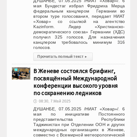
ДУШАНБЕ, 07.05.2025 /НИАТ «Ховар»/. 6
мая Бундестаг избрал Фридриха Мерца
федеральным канцлером Германии во
втором туре голосования, передает НИАТ
«Ховар» со ссылкой на агентство
Kazinform. Лидер «Христианско-
демократического союза» Германии (ХДС)
получил 325 голосов. Для назначения
канцлером требовалось минимум 316
голосов.
Прочитать полный текст
▸
В Женеве состоялся брифинг,
посвящённый Международной
конференции высокого уровня
по сохранению ледников
🕔
08:30, 7.Май 2025
ДУШАНБЕ, 07.05.2025 /НИАТ «Ховар»/. 6
мая по инициативе Постоянного
представительства Республики
Таджикистан при Отделении ООН и других
международных организациях в Женеве,
совместно с Всемирной метеорологической