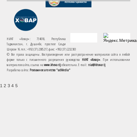
НИАТ «Ховар»: 734018, Республика
Таджикистан, г. Душанбе, проспект Саъди
Шерози 16. тел.: +992 (37) 2385217, факс: +992 (37) 2232383
© Все права защищены. Воспроизведение или распространение материалов сайта в любой
форме только с письменного разрешения руководства
НИАТ «Ховар»
. При использовании
материалов сайта, ссылка на
www.khovar.tj
обязательна. E-mail:
niat@khovar.tj
Разработка сайта:
Рекламное агентство "adMedia"
1 2 3 4 5