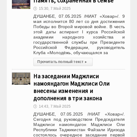
Память, сохранённая в семье
🕔
15:30, 7.Май 2025
ДУШАНБЕ, 07.05.2025 /НИАТ «Ховар»/. 9
мая исполнится 80 лет со дня достижения
Победы во Второй мировой войне. В честь
этой даты аспирант I курса Российской
академии народного хозяйства и
государственной службы при Президенте
Российской Федерации, руководитель
Клуба «Молодёжь, обучающаяся за
Прочитать полный текст
▸
На заседании Маджлиси
намояндагон Маджлиси Оли
внесены изменения и
дополнения в три закона
🕔
14:43, 7.Май 2025
ДУШАНБЕ, 07.05.2025 /НИАТ «Ховар»/.
Сегодня под руководством Председателя
Маджлиси намояндагон Маджлиси Оли
Республики Таджикистан Файзали Идизода
состоялось очередное заседание первой