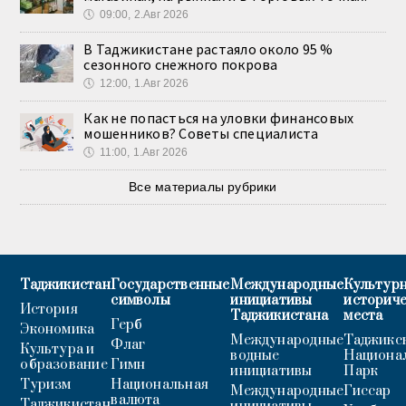
🕔
09:00, 2.Авг 2026
В Таджикистане растаяло около 95 %
сезонного снежного покрова
🕔
12:00, 1.Авг 2026
Как не попасться на уловки финансовых
мошенников? Советы специалиста
🕔
11:00, 1.Авг 2026
Все материалы рубрики
Таджикистан
Государственные
Международные
Культурн
символы
инициативы
историч
История
Таджикистана
места
Герб
Экономика
Международные
Таджикс
Флаг
Культура и
водные
Национа
образование
Гимн
инициативы
Парк
Туризм
Национальная
Международные
Гиссар
валюта
Таджикистан