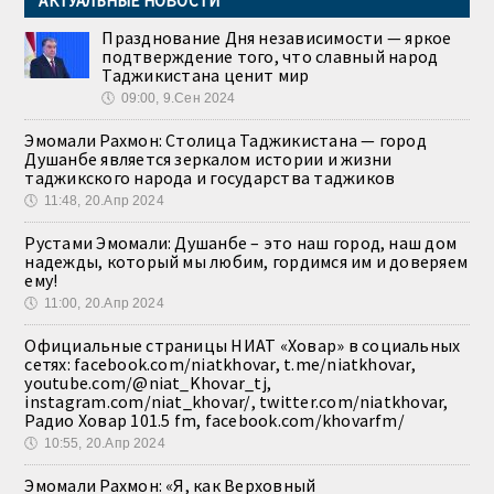
АКТУАЛЬНЫЕ НОВОСТИ
Празднование Дня независимости — яркое
подтверждение того, что славный народ
Таджикистана ценит мир
🕔
09:00, 9.Сен 2024
Эмомали Рахмон: Столица Таджикистана — город
Душанбе является зеркалом истории и жизни
таджикского народа и государства таджиков
🕔
11:48, 20.Апр 2024
Рустами Эмомали: Душанбе – это наш город, наш дом
надежды, который мы любим, гордимся им и доверяем
ему!
🕔
11:00, 20.Апр 2024
Официальные страницы НИАТ «Ховар» в социальных
сетях: facebook.com/niatkhovar, t.me/niatkhovar,
youtube.com/@niat_Khovar_tj,
instagram.com/niat_khovar/, twitter.com/niatkhovar,
Радио Ховар 101.5 fm, facebook.com/khovarfm/
🕔
10:55, 20.Апр 2024
Эмомали Рахмон: «Я, как Верховный