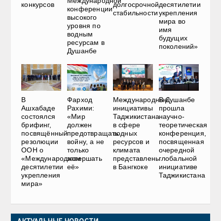
Международной
конкурсов
долгосрочной
десятилетии
конференции
стабильности
укрепления
высокого
мира во
уровня по
имя
водным
будущих
ресурсам в
поколений»
Душанбе
В
Фарход
Международные
В Душанбе
Ашхабаде
Рахими:
инициативы
прошла
состоялся
«Мир
Таджикистана
научно-
брифинг,
должен
в сфере
теоретическая
посвящённый
предотвращать
водных
конференция,
резолюции
войну, а не
ресурсов и
посвященная
ООН о
только
климата
очередной
«Международном
завершать
представлены
глобальной
десятилетии
её»
в Бангкоке
инициативе
укрепления
Таджикистана
мира»