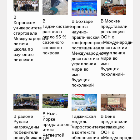
В
В
В Москве
В Бохтаре
Хорогском
Таджикистане
представили
прошла
университете
растаяло
резолюцию
научно-
стартовала
около 95 %
ООН о
практическая
Международная
сезонного
«Международном
конференция,
летняя
снежного
десятилетии
посвященная
школа по
покрова
укрепления
Международному
изучению
мира во
десятилетию
ледников
имя
укрепления
будущих
мира во
поколений»
имя
будущих
поколений
В Нью-
В районе
Таджикская
В Вене
Йорке
Рудаки
модель
представили
представлены
награждены
миростроительства
резолюцию
итоги
победители
в контексте
ООН о
Четвёртой
республиканских
обеспечения
«Международном