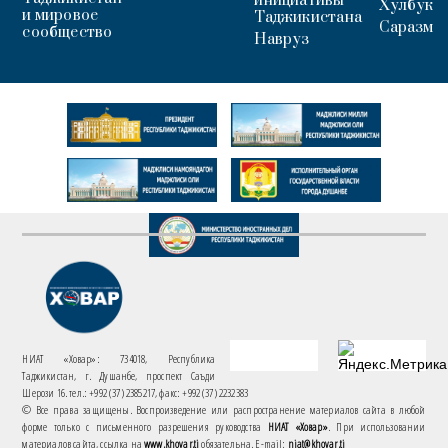
инициативы
Хулбук
и мировое
Таджикистана
Саразм
сообщество
Навруз
НИАТ «Ховар»: 734018, Республика
Таджикистан, г. Душанбе, проспект Саъди
Шерози 16. тел.: +992 (37) 2385217, факс: +992 (37) 2232383
© Все права защищены. Воспроизведение или распространение материалов сайта в любой
форме только с письменного разрешения руководства
НИАТ «Ховар»
. При использовании
материалов сайта, ссылка на
www.khovar.tj
обязательна. E-mail:
niat@khovar.tj