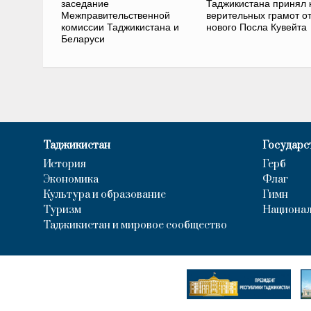
заседание
Таджикистана принял 
Межправительственной
верительных грамот о
комиссии Таджикистана и
нового Посла Кувейта
Беларуси
Таджикистан
Государс
История
Герб
Экономика
Флаг
Культура и образование
Гимн
Туризм
Национал
Таджикистан и мировое сообщество