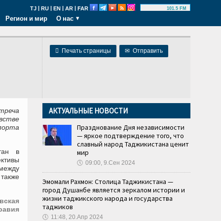
|
|
|
|
TJ
RU
EN
AR
FAR
101.5 FM
Регион и мир
О нас

Печать страницы
✉
Отправить
АКТУАЛЬНЫЕ НОВОСТИ
стреча
евстве
Празднование Дня независимости
порта
— яркое подтверждение того, что
славный народ Таджикистана ценит
тан в
мир
ективы
🕔
09:00, 9.Сен 2024
между
также
Эмомали Рахмон: Столица Таджикистана —
город Душанбе является зеркалом истории и
жизни таджикского народа и государства
вская
таджиков
равия
🕔
11:48, 20.Апр 2024