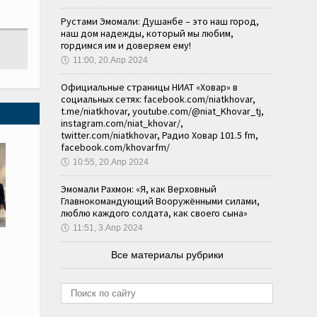
Рустами Эмомали: Душанбе – это наш город,
наш дом надежды, который мы любим,
гордимся им и доверяем ему!
🕔
11:00, 20.Апр 2024
Официальные страницы НИАТ «Ховар» в
социальных сетях: facebook.com/niatkhovar,
t.me/niatkhovar, youtube.com/@niat_Khovar_tj,
instagram.com/niat_khovar/,
twitter.com/niatkhovar, Радио Ховар 101.5 fm,
facebook.com/khovarfm/
🕔
10:55, 20.Апр 2024
Эмомали Рахмон: «Я, как Верховный
Главнокомандующий Вооружёнными силами,
люблю каждого солдата, как своего сына»
🕔
11:51, 3.Апр 2024
Все материалы рубрики