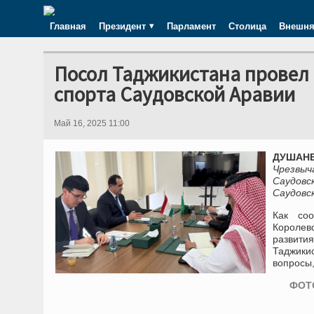
Главная
Президент
Парламент
Столица
Внешня
Посол Таджикистана провел 
спорта Саудовской Аравии
Май 16, 2025 11:00
ДУШАНБЕ
Чрезвыч
Саудов
Саудовс
Как со
Королев
развит
Таджики
вопросы
ФОТО