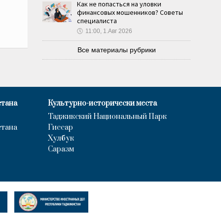
Как не попасться на уловки
финансовых мошенников? Советы
специалиста
🕔
11:00, 1.Авг 2026
Все материалы рубрики
стана
Культурно-исторически места
Таджикский Национальный Парк
стана
Гиссар
Хулбук
Саразм