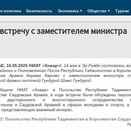
я политика
Безопасность
Экономика
Общество
Туризм
встречу с заместителем министра
, 16.05.2025 /НИАТ «Ховар»/.
14 мая в Эр-Рияде состоялась в
айного и Полномочного Посла Республики Таджикистан в Корол
ская Аравия Акрама Карими с заместителем министра с
кой Аравии госпожой Гундурой Шамс Гундурой.
общили НИАТ «Ховар» в Посольстве Республики Таджикис
стве Саудовская Аравия, в ходе встречи были обсуждены персп
ия двустороннего и многостороннего сотрудничества 
станом и Саудовской Аравией в сферах молодежи и спорта, а 
, представляющие взаимный интерес.
: Посольство Республики Таджикистан в Королевстве Саудо
А