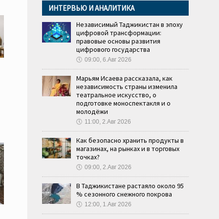
ИНТЕРВЬЮ И АНАЛИТИКА
Независимый Таджикистан в эпоху
цифровой трансформации:
правовые основы развития
цифрового государства
🕔
09:00, 6.Авг 2026
Марьям Исаева рассказала, как
независимость страны изменила
театральное искусство, о
подготовке моноспектакля и о
молодёжи
🕔
11:00, 2.Авг 2026
Как безопасно хранить продукты в
магазинах, на рынках и в торговых
точках?
🕔
09:00, 2.Авг 2026
В Таджикистане растаяло около 95
% сезонного снежного покрова
🕔
12:00, 1.Авг 2026