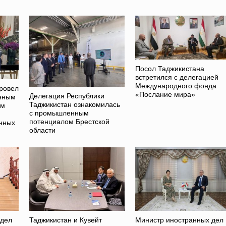
Посол Таджикистана
встретился с делегацией
Международного фонда
ровел
«Послание мира»
Делегация Республики
енным
Таджикистан ознакомилась
ам
с промышленным
потенциалом Брестской
нных
области
 дел
Таджикистан и Кувейт
Министр иностранных дел