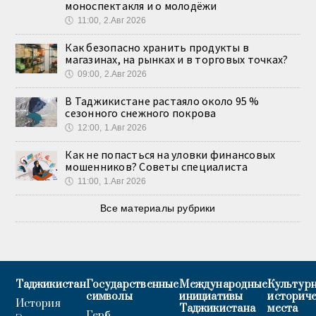
моноспектакля и о молодёжи
🕔
11:00, 2.Авг 2026
Как безопасно хранить продукты в
магазинах, на рынках и в торговых точках?
🕔
09:00, 2.Авг 2026
В Таджикистане растаяло около 95 %
сезонного снежного покрова
🕔
12:00, 1.Авг 2026
Как не попасться на уловки финансовых
мошенников? Советы специалиста
🕔
11:00, 1.Авг 2026
Все материалы рубрики
Таджикистан
Государственные
Международные
Культурн
символы
инициативы
историч
История
Таджикистана
места
Герб