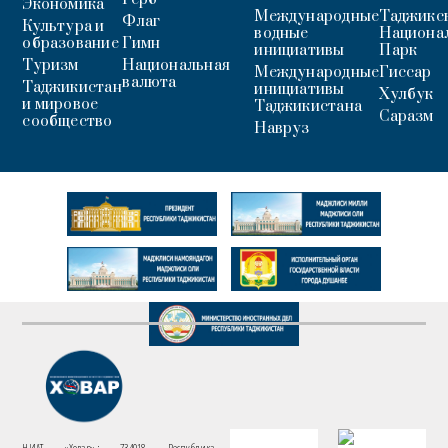
Экономика
Международные
Таджикс
Флаг
Культура и
водные
Национа
образование
Гимн
инициативы
Парк
Туризм
Национальная
Международные
Гиссар
валюта
Таджикистан
инициативы
Хулбук
и мировое
Таджикистана
Саразм
сообщество
Навруз
НИАТ «Ховар»: 734018, Республика