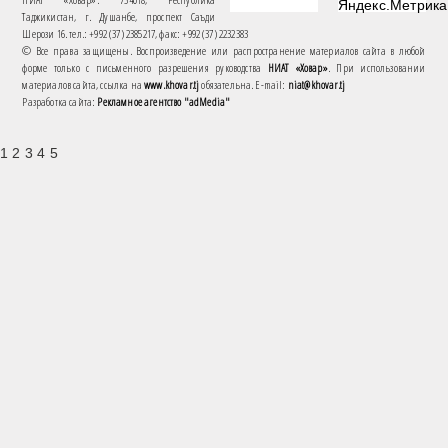
Таджикистан, г. Душанбе, проспект Саъди
Шерози 16. тел.: +992 (37) 2385217, факс: +992 (37) 2232383
© Все права защищены. Воспроизведение или распространение материалов сайта в любой
форме только с письменного разрешения руководства
НИАТ «Ховар»
. При использовании
материалов сайта, ссылка на
www.khovar.tj
обязательна. E-mail:
niat@khovar.tj
Разработка сайта:
Рекламное агентство "adMedia"
1 2 3 4 5