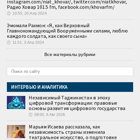
instagram.com/niat_khovar/, twitter.com/niatkhovar,
Радио Ховар 101.5 fm, facebook.com/khovarfm/
🕔
10:55, 20.Апр 2024
Эмомали Рахмон: «Я, как Верховный
Главнокомандующий Вооружёнными силами, люблю
каждого солдата, как своего сына»
🕔
11:51, 3.Апр 2024
Все материалы рубрики
ИНТЕРВЬЮ И АНАЛИТИКА
Независимый Таджикистан в эпоху
цифровой трансформации: правовые
основы развития цифрового государства
🕔
09:00, 6.Авг 2026
Марьям Исаева рассказала, как
независимость страны изменила
театральное искусство, о подготовке