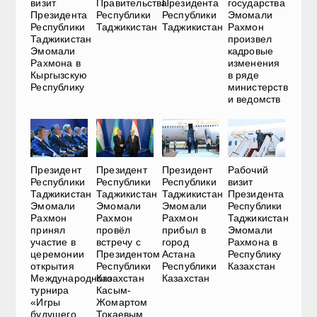
Президента
визит
Правительства
государства
Республики
Президента
Республики
Эмомали
Таджикистан
Республики
Таджикистан
Рахмон
Таджикистан
произвел
Эмомали
кадровые
Рахмона в
изменения
Кыргызскую
в ряде
Республику
министерств
и ведомств
Президент
Президент
Президент
Рабочий
Республики
Республики
Республики
визит
Таджикистан
Таджикистан
Таджикистан
Президента
Эмомали
Эмомали
Эмомали
Республики
Рахмон
Рахмон
Рахмон
Таджикистан
принял
провёл
прибыл в
Эмомали
участие в
встречу с
город
Рахмона в
церемонии
Президентом
Астана
Республику
открытия
Республики
Республики
Казахстан
Международного
Казахстан
Казахстан
турнира
Касым-
«Игры
Жомартом
будущего
Токаевым