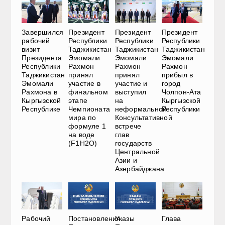
Завершился
Президент
Президент
Президент
рабочий
Республики
Республики
Республики
визит
Таджикистан
Таджикистан
Таджикистан
Президента
Эмомали
Эмомали
Эмомали
Республики
Рахмон
Рахмон
Рахмон
Таджикистан
принял
принял
прибыл в
Эмомали
участие в
участие и
город
Рахмона в
финальном
выступил
Чолпон-Ата
Кыргызской
этапе
на
Кыргызской
Республике
Чемпионата
неформальной
Республики
мира по
Консультативной
формуле 1
встрече
на воде
глав
(F1H2O)
государств
Центральной
Азии и
Азербайджана
Указы
Рабочий
Постановления
Глава