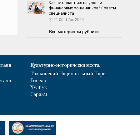
Как не попасться на уловки
финансовых мошенников? Советы
специалиста
🕔
11:00, 1.Авг 2026
Все материалы рубрики
стана
Культурно-исторически места
Таджикский Национальный Парк
стана
Гиссар
Хулбук
Саразм