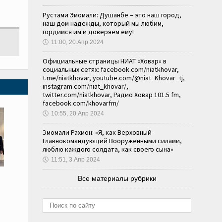
Рустами Эмомали: Душанбе – это наш город,
наш дом надежды, который мы любим,
гордимся им и доверяем ему!
🕔
11:00, 20.Апр 2024
Официальные страницы НИАТ «Ховар» в
социальных сетях: facebook.com/niatkhovar,
t.me/niatkhovar, youtube.com/@niat_Khovar_tj,
instagram.com/niat_khovar/,
twitter.com/niatkhovar, Радио Ховар 101.5 fm,
facebook.com/khovarfm/
🕔
10:55, 20.Апр 2024
Эмомали Рахмон: «Я, как Верховный
Главнокомандующий Вооружёнными силами,
люблю каждого солдата, как своего сына»
🕔
11:51, 3.Апр 2024
Все материалы рубрики