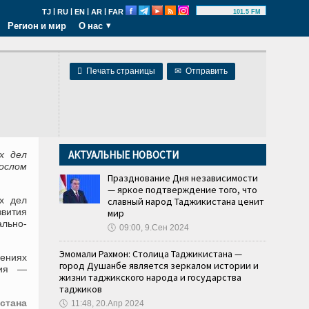
|
|
|
|
TJ
RU
EN
AR
FAR
101.5 FM
Регион и мир
О нас

Печать страницы
✉
Отправить
АКТУАЛЬНЫЕ НОВОСТИ
х дел
ослом
Празднование Дня независимости
— яркое подтверждение того, что
х дел
славный народ Таджикистана ценит
звития
мир
ально-
🕔
09:00, 9.Сен 2024
Эмомали Рахмон: Столица Таджикистана —
ениях
город Душанбе является зеркалом истории и
зия —
жизни таджикского народа и государства
таджиков
стана
🕔
11:48, 20.Апр 2024