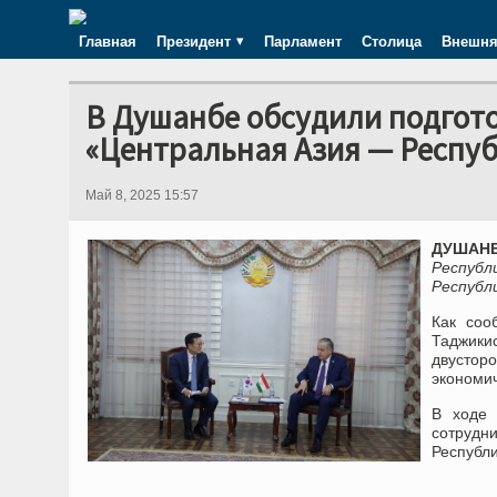
Главная
Президент
Парламент
Столица
Внешня
В Душанбе обсудили подгото
«Центральная Азия — Респу
Май 8, 2025 15:57
ДУШАНБЕ
Республ
Республ
Как соо
Таджики
двустор
экономич
В ходе 
сотрудн
Республи