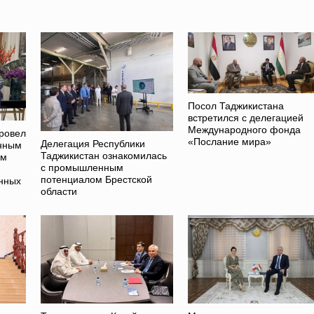
Посол Таджикистана
встретился с делегацией
Международного фонда
ровел
«Послание мира»
Делегация Республики
енным
Таджикистан ознакомилась
ам
с промышленным
потенциалом Брестской
нных
области