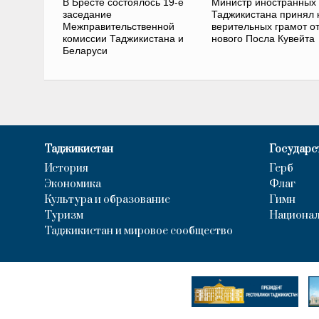
В Бресте состоялось 19-е
Министр иностранных
заседание
Таджикистана принял 
Межправительственной
верительных грамот о
комиссии Таджикистана и
нового Посла Кувейта
Беларуси
Таджикистан
Государс
История
Герб
Экономика
Флаг
Культура и образование
Гимн
Туризм
Национал
Таджикистан и мировое сообщество