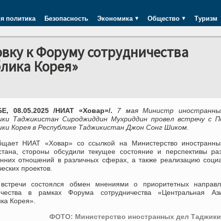
я политика
Безопасность
Экономика
Общество
Туризм
вку к Форуму сотрудничества
блика Корея»
, 08.05.2025 /НИАТ «Ховар»/.
7 мая Министр иностранны
ики Таджикистан Сироджиддин Мухриддин провел встречу с П
ики Корея в Республике Таджикистан Джон Сонг Шиком.
бщает НИАТ «Ховар» со ссылкой на Министерство иностранны
стана, стороны обсудили текущее состояние и перспективы ра
онних отношений в различных сферах, а также реализацию соци
еских проектов.
встречи состоялся обмен мнениями о приоритетных направл
ичества в рамках Форума сотрудничества «Центральная А
ка Корея».
ФОТО: Министерство иностранных дел Таджики