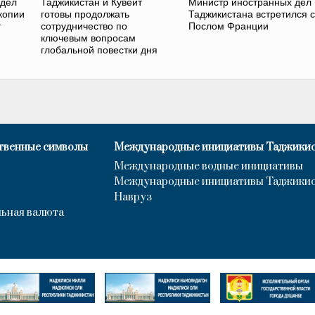
 дел
Таджикистан и Кувейт
Министр иностранных дел
копии
готовы продолжать
Таджикистана встретился с
т
сотрудничество по
Послом Франции
ключевым вопросам
глобальной повестки дня
твенные символы
Международные инициативы Таджики
Международные водные инициативы
Международные инициативы Таджики
Навруз
ьная валюта