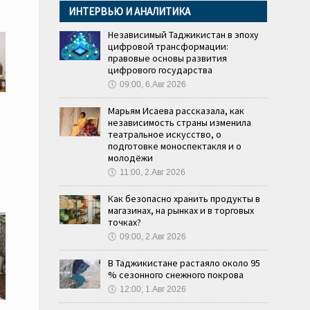
ИНТЕРВЬЮ И АНАЛИТИКА
Независимый Таджикистан в эпоху
цифровой трансформации:
правовые основы развития
цифрового государства
🕔
09:00, 6.Авг 2026
Марьям Исаева рассказала, как
независимость страны изменила
театральное искусство, о
подготовке моноспектакля и о
молодёжи
🕔
11:00, 2.Авг 2026
Как безопасно хранить продукты в
магазинах, на рынках и в торговых
точках?
🕔
09:00, 2.Авг 2026
В Таджикистане растаяло около 95
% сезонного снежного покрова
🕔
12:00, 1.Авг 2026