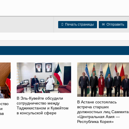

Печать страницы
✉
Отправить
В Эль-Кувейте обсудили
В Астане состоялась
сотрудничество между
ство
встреча старших
Таджикистаном и Кувейтом
 и
должностных лиц Саммита
в консульской сфере
ав
«Центральная Азия —
Республика Корея»