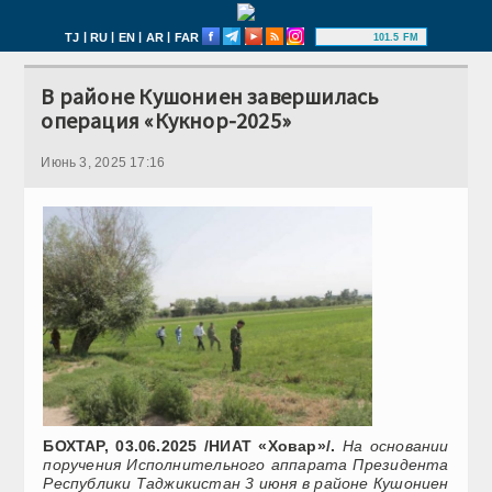
|
|
|
|
TJ
RU
EN
AR
FAR
101.5 FM
В районе Кушониен завершилась
операция «Кукнор-2025»
Июнь 3, 2025 17:16
БОХТАР, 03.06.2025 /НИАТ «Ховар»/.
На основании
поручения Исполнительного аппарата Президента
Республики Таджикистан 3 июня в районе Кушониен