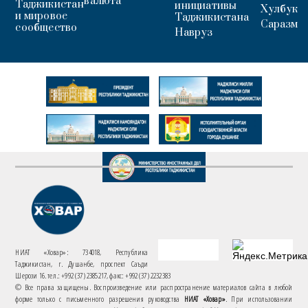
валюта
Таджикистан
инициативы
Хулбук
и мировое
Таджикистана
Саразм
сообщество
Навруз
НИАТ «Ховар»: 734018, Республика
Таджикистан, г. Душанбе, проспект Саъди
Шерози 16. тел.: +992 (37) 2385217, факс: +992 (37) 2232383
© Все права защищены. Воспроизведение или распространение материалов сайта в любой
форме только с письменного разрешения руководства
НИАТ «Ховар»
. При использовании