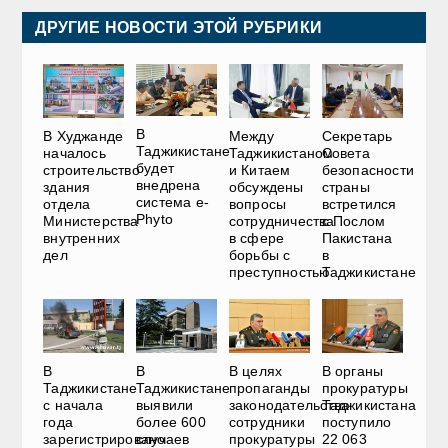
ДРУГИЕ НОВОСТИ ЭТОЙ РУБРИКИ
В
В Худжанде
Между
Секретарь
Таджикистане
началось
Таджикистаном
Совета
будет
строительство
и Китаем
безопасности
внедрена
здания
обсуждены
страны
система e-
отдела
вопросы
встретился
Phyto
Министерства
сотрудничества
с Послом
внутренних
в сфере
Пакистана
дел
борьбы с
в
преступностью
Таджикистане
В
В
В целях
В органы
Таджикистане
Таджикистане
пропаганды
прокуратуры
с начала
выявили
законодательства
Таджикистана
года
более 600
сотрудники
поступило
зарегистрировано
случаев
прокуратуры
22 063