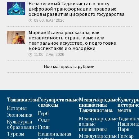
Независимый Таджикистан в эпоху
цифровой трансформации: правовые
основы развития цифрового государства
🕔
09:00, 6.Авг 2026
Марьям Исаева рассказала, как
независимость страны изменила
театральное искусство, о подготовке
моноспектакля и о молодёжи
🕔
11:00, 2.Авг 2026
Все материалы рубрики
Таджикистан
Государственные
Международные
Культурн
символы
инициативы
историч
История
Таджикистана
места
Герб
Экономика
Международные
Таджикс
Флаг
Культура и
водные
Национа
образование
Гимн
инициативы
Парк
Туризм
Национальная
Международные
Гиссар