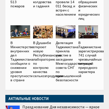
513
колдовства
провели 14
обращения
пожаров
и гадания
011 бесед и
физических
встреч с
и
населением
юридических
лиц
В
В Душанбе
Делегация
В
Министерстве
откроют
Таджикистана
Таджикистане
внутренних
новую
приняла
зарегистрировали
дел
Республиканскую
участие в
741 случай
Таджикистана
лабораторию
заседании
чрезвычайных
сообщили о
по
Межгосударственного
ситуаций
снижении
контролю
совета СНГ
природного
уровня
качества
по
характера
преступности
сельхозпродукции
промышленной
в стране
безопасности
АКТУАЛЬНЫЕ НОВОСТИ
Празднование Дня независимости — яркое