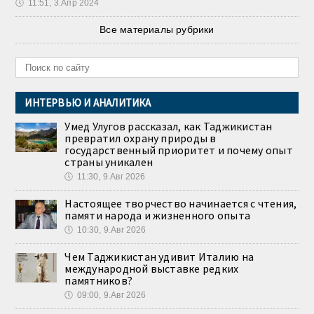
🕔
11:51, 3.Апр 2024
Все материалы рубрики
ИНТЕРВЬЮ И АНАЛИТИКА
Умед Улугов рассказал, как Таджикистан
превратил охрану природы в
государственный приоритет и почему опыт
страны уникален
🕔
11:30, 9.Авг 2026
Настоящее творчество начинается с чтения,
памяти народа и жизненного опыта
🕔
10:30, 9.Авг 2026
Чем Таджикистан удивит Италию на
международной выставке редких
памятников?
🕔
09:00, 9.Авг 2026