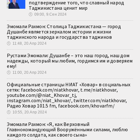
подтверждение того, что славный народ
Таджикистана ценит мир
🕔
09:00, 9.Сен 2024
Эмомали Рахмон: Столица Таджикистана — город
Душанбе является зеркалом истории и жизни
таджикского народа и государства таджиков
🕔
11:48, 20.Апр 2024
Рустами Эмомали: Душанбе – это наш город, наш дом
надежды, который мы любим, гордимся им и доверяем
ему!
🕔
11:00, 20.Апр 2024
Официальные страницы НИАТ «Ховар» в социальных
сетях: facebook.com/niatkhovar, t.me/niatkhovar,
youtube.com/@niat_Khovar_tj,
instagram.com/niat_khovar/, twitter.com/niatkhovar,
Радио Ховар 101.5 fm, facebook.com/khovarfm/
🕔
10:55, 20.Апр 2024
Эмомали Рахмон: «Я, как Верховный
Главнокомандующий Вооружёнными силами, люблю
каждого солдата, как своего сына»