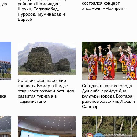
состоялся концерт
ную
районов Шамсиддин
ансамбля «Мохирон»
Шохин, Таджикабад,
Нуробод, Муминабад и
Варзоб
Историческое наследие
Сегодня в парках города
крепости Вомар в Шидзе
Душанбе пройдут Дни
открывает возможности для
вка
культуры города Бохтара,
развития туризма в
районов Ховалинг, Лахш и
Таджикистане
Сангвор