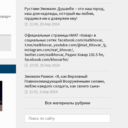
Рустами Эмомали: Душанбе – это наш город,
наш дом надежды, который мы любим,
овар»
гордимся им и доверяем ему!
🕔
11:00, 20.Апр 2024
Официальные страницы НИАТ «Ховар» в
социальных сетях: facebook.com/niatkhovar,
t.me/niatkhovar, youtube.com/@niat_Khovar_tj,
instagram.com/niat_khovar/,
twitter.com/niatkhovar, Радио Ховар 101.5 fm,
facebook.com/khovarfm/
🕔
10:55, 20.Апр 2024
Эмомали Рахмон: «Я, как Верховный
Главнокомандующий Вооружёнными силами,
люблю каждого солдата, как своего сына»
🕔
11:51, 3.Апр 2024
Все материалы рубрики