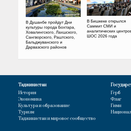
В Бишкеке открылся
В Душанбе пройдут Дни
Саммит СМИ и
культуры города Бохтара,
аналитических центро
Ховалингского, Лахшского,
ШОС 2026 года
Сангворского, Раштского,
Бальджуванского и
Дарвазского районов
Таджикистан
Государс
История
Герб
Экономика
Флаг
Культура и образование
Гимн
Туризм
Национал
Таджикистан и мировое сообщество