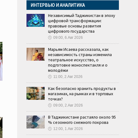
ИНТЕРВЬЮ И АНАЛИТИКА
Независимый Таджикистан в эпоху
цифровой трансформации:
правовые основы развития
цифрового государства
🕔
09:00, 6.Авг 2026
Марьям Исаева рассказала, как
независимость страны изменила
театральное искусство, о
подготовке моноспектакля и о
молодёжи
🕔
11:00, 2.Авг 2026
Как безопасно хранить продукты в
магазинах, на рынках и в торговых
точках?
🕔
09:00, 2.Авг 2026
В Таджикистане растаяло около 95
% сезонного снежного покрова
🕔
12:00, 1.Авг 2026