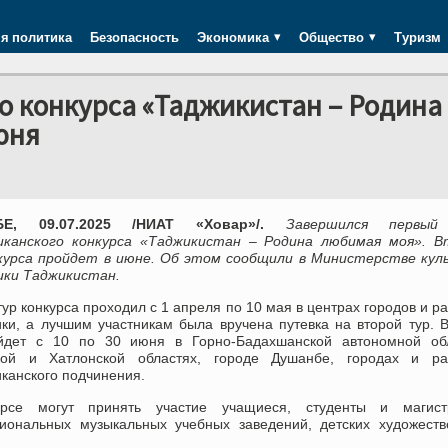
я политика
Безопасность
Экономика
Общество
Туризм
о конкурса «Таджикистан – Родина
юня
Е, 09.07.2025 /НИАТ «Ховар»/.
Завершился первый
иканского конкурса «Таджикистан – Родина любимая моя». В
курса пройдет в июне. Об этом сообщили в Министерстве кул
ики Таджикистан.
ур конкурса проходил с 1 апреля по 10 мая в центрах городов и р
ики, а лучшим участникам была вручена путевка на второй тур. 
йдет с 10 по 30 июня в Горно-Бадахшанской автономной обл
кой и Хатлонской областях, городе Душанбе, городах и ра
канского подчинения.
рсе могут принять участие учащиеся, студенты и магист
иональных музыкальных учебных заведений, детских художеств