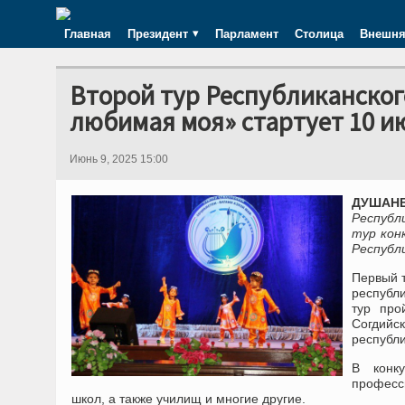
Главная
Президент
Парламент
Столица
Внешня
Второй тур Республиканског
любимая моя» стартует 10 и
Июнь 9, 2025 15:00
ДУШАНБ
Республ
тур кон
Республ
Первый т
республ
тур про
Согдийс
республи
В конку
професс
школ, а также училищ и многие другие.