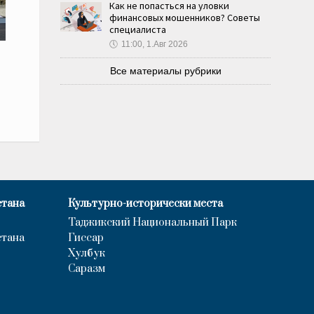
Как не попасться на уловки
финансовых мошенников? Советы
специалиста
🕔
11:00, 1.Авг 2026
Все материалы рубрики
стана
Культурно-исторически места
Таджикский Национальный Парк
стана
Гиссар
Хулбук
Саразм