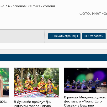
ено 7 миллионов 680 тысяч сомони.
ФОТО: НИАТ «Х

Печать страницы
✉
Отправить
В рамках Международного
фестиваля «Young Euro
026».
В Душанбе пройдут Дни
Classic» в Берлине
культуры города Рогуна,