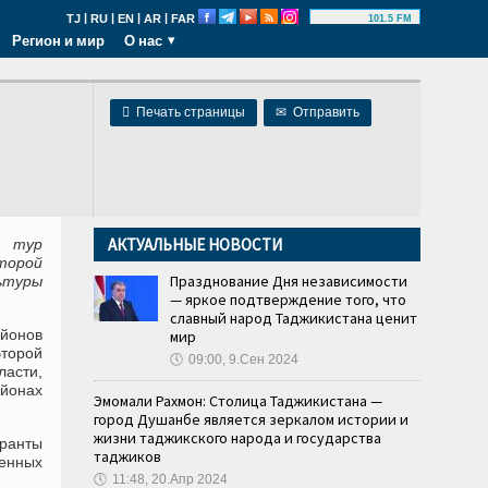
|
|
|
|
TJ
RU
EN
AR
FAR
101.5 FM
Регион и мир
О нас

Печать страницы
✉
Отправить
АКТУАЛЬНЫЕ НОВОСТИ
 тур
торой
Празднование Дня независимости
ьтуры
— яркое подтверждение того, что
славный народ Таджикистана ценит
айонов
мир
Второй
🕔
09:00, 9.Сен 2024
асти,
йонах
Эмомали Рахмон: Столица Таджикистана —
город Душанбе является зеркалом истории и
жизни таджикского народа и государства
ранты
таджиков
енных
🕔
11:48, 20.Апр 2024