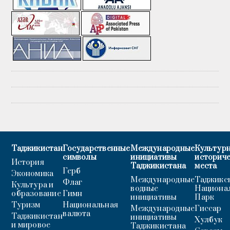
Таджикистан
Государственные
Международные
Культурн
символы
инициативы
историч
История
Таджикистана
места
Герб
Экономика
Международные
Таджикс
Флаг
Культура и
водные
Национа
образование
Гимн
инициативы
Парк
Туризм
Национальная
Международные
Гиссар
валюта
Таджикистан
инициативы
Хулбук
и мировое
Таджикистана