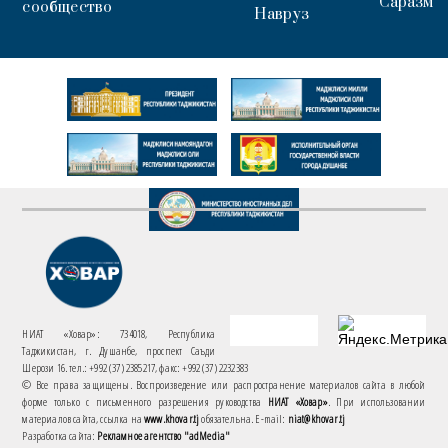
Саразм
сообщество
Навруз
НИАТ «Ховар»: 734018, Республика
Таджикистан, г. Душанбе, проспект Саъди
Шерози 16. тел.: +992 (37) 2385217, факс: +992 (37) 2232383
© Все права защищены. Воспроизведение или распространение материалов сайта в любой
форме только с письменного разрешения руководства
НИАТ «Ховар»
. При использовании
материалов сайта, ссылка на
www.khovar.tj
обязательна. E-mail:
niat@khovar.tj
Разработка сайта:
Рекламное агентство "adMedia"