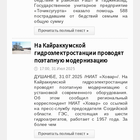
бедствий в районах Рашт и Таджикабад,
Государственное унитарное предприятие
«Точиксугурта» оказало помощь 588
пострадавшим от бедствий семьям на
общую сумму
Прочитать полный текст
▸
На Кайраккумской
гидроэлектростанции проводят
поэтапную модернизацию
🕔
17:00, 31.Июл 2025
ДУШАНБЕ, 31.07.2025 /НИАТ «Ховар»/. На
Кайраккумской гидроэлектростанции
проводят поэтапную модернизацию с
установкой современного оборудования.
Об этом сообщил региональный
корреспондент НИАТ «Ховар» со ссылкой
на пресс-службу председателя Согдийской
области. ГЭС, состоящая из шести
гидроагрегатов, работает с 1957 года. За
более чем
Прочитать полный текст
▸