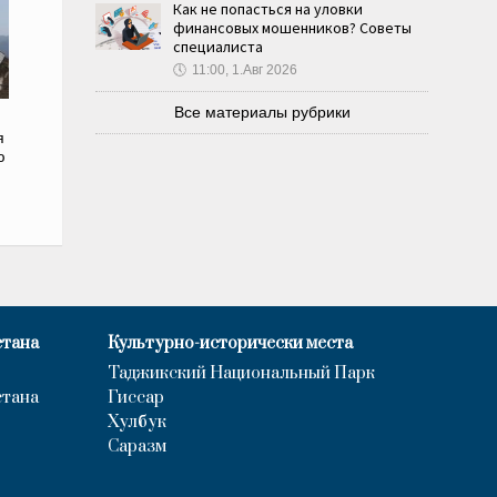
Как не попасться на уловки
финансовых мошенников? Советы
специалиста
🕔
11:00, 1.Авг 2026
Все материалы рубрики
я
ю
стана
Культурно-исторически места
Таджикский Национальный Парк
стана
Гиссар
Хулбук
Саразм