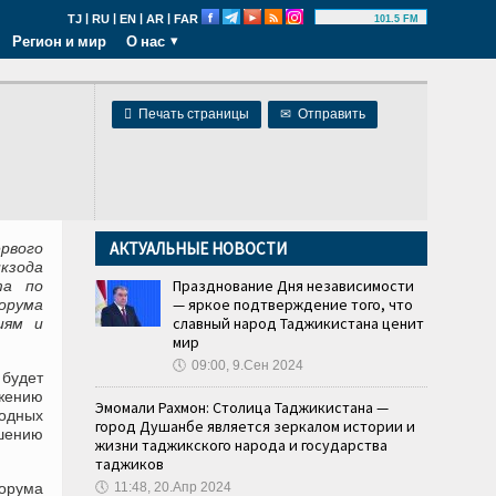
|
|
|
|
TJ
RU
EN
AR
FAR
101.5 FM
Регион и мир
О нас

Печать страницы
✉
Отправить
АКТУАЛЬНЫЕ НОВОСТИ
рвого
кзода
Празднование Дня независимости
та по
— яркое подтверждение того, что
орума
славный народ Таджикистана ценит
иям и
мир
🕔
09:00, 9.Сен 2024
 будет
жению
Эмомали Рахмон: Столица Таджикистана —
одных
город Душанбе является зеркалом истории и
шению
жизни таджикского народа и государства
таджиков
орума
🕔
11:48, 20.Апр 2024