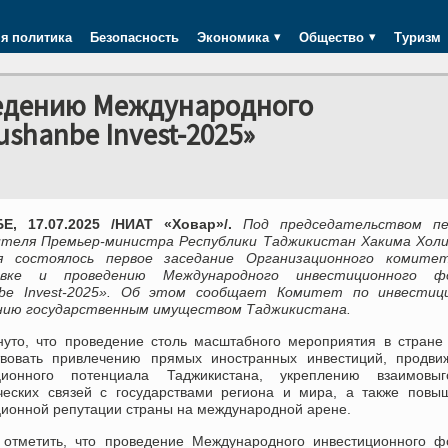
я политика
Безопасность
Экономика
Общество
Туризм
ведению Международного
shanbe Invest-2025»
, 17.07.2025 /НИАТ «Ховар»/.
Под председательством пе
теля Премьер-министра Республики Таджикистан Хакима Холи
я состоялось первое заседание Организационного комите
овке и проведению Международного инвестиционного ф
be Invest-2025». Об этом сообщает Комитет по инвестиц
нию государственным имуществом Таджикистана.
нуто, что проведение столь масштабного мероприятия в стране
твовать привлечению прямых иностранных инвестиций, продви
ционного потенциала Таджикистана, укреплению взаимовыг
ческих связей с государствами региона и мира, а также повы
ционной репутации страны на международной арене.
 отметить, что проведение Международного инвестиционного ф