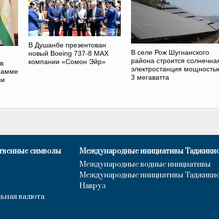
В Душанбе презентован
В селе Рож Шугнанского
новый Boeing 737-8 MAX
района строится солнечна
компании «Сомон Эйр»
в
электростанция мощность
рамме
3 мегаватта
ии
твенные символы
Международные инициативы Таджики
Международные водные инициативы
Международные инициативы Таджики
Навруз
ьная валюта