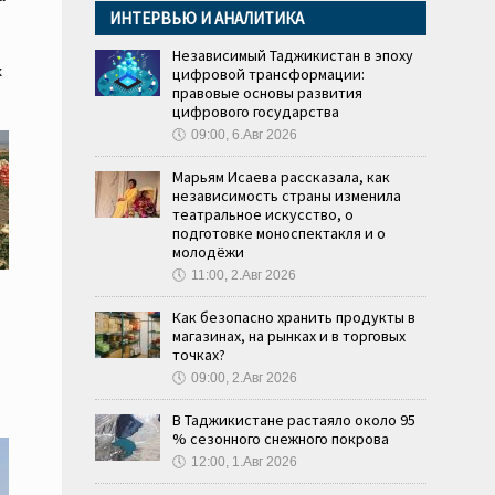
ИНТЕРВЬЮ И АНАЛИТИКА
Независимый Таджикистан в эпоху
х
цифровой трансформации:
правовые основы развития
цифрового государства
🕔
09:00, 6.Авг 2026
Марьям Исаева рассказала, как
независимость страны изменила
театральное искусство, о
подготовке моноспектакля и о
молодёжи
🕔
11:00, 2.Авг 2026
Как безопасно хранить продукты в
магазинах, на рынках и в торговых
точках?
🕔
09:00, 2.Авг 2026
В Таджикистане растаяло около 95
% сезонного снежного покрова
🕔
12:00, 1.Авг 2026