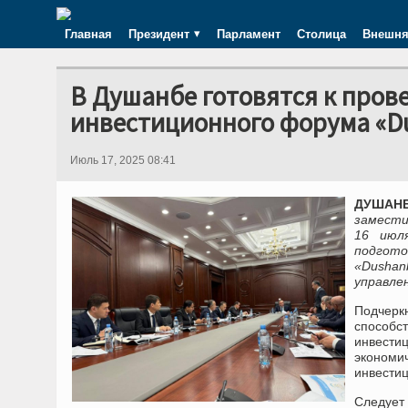
Главная
Президент
Парламент
Столица
Внешня
В Душанбе готовятся к про
инвестиционного форума «Du
Июль 17, 2025 08:41
ДУШАНБЕ
замести
16 июл
подгот
«Dushan
управле
Подчерк
способс
инвести
экономи
инвести
Следует