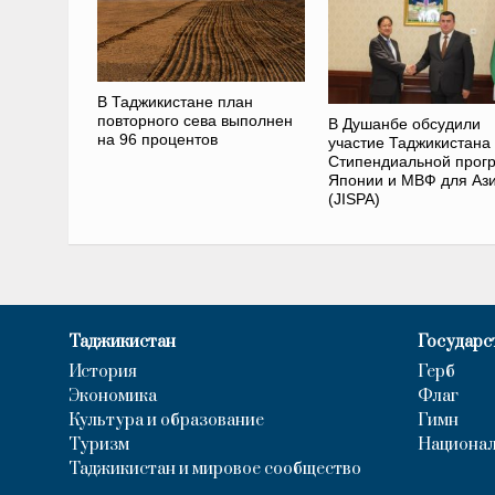
В Таджикистане план
повторного сева выполнен
В Душанбе обсудили
на 96 процентов
участие Таджикистана 
Стипендиальной прог
Японии и МВФ для Аз
(JISPA)
Таджикистан
Государс
История
Герб
Экономика
Флаг
Культура и образование
Гимн
Туризм
Национал
Таджикистан и мировое сообщество