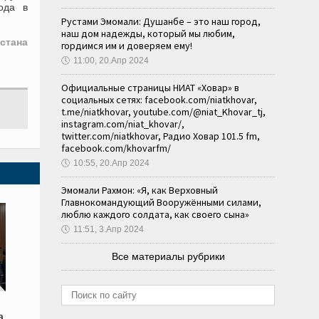
ода в
Рустами Эмомали: Душанбе – это наш город,
наш дом надежды, который мы любим,
стана
гордимся им и доверяем ему!
🕔
11:00, 20.Апр 2024
Официальные страницы НИАТ «Ховар» в
социальных сетях: facebook.com/niatkhovar,
t.me/niatkhovar, youtube.com/@niat_Khovar_tj,
instagram.com/niat_khovar/,
twitter.com/niatkhovar, Радио Ховар 101.5 fm,
facebook.com/khovarfm/
🕔
10:55, 20.Апр 2024
Эмомали Рахмон: «Я, как Верховный
Главнокомандующий Вооружёнными силами,
люблю каждого солдата, как своего сына»
🕔
11:51, 3.Апр 2024
Все материалы рубрики
а