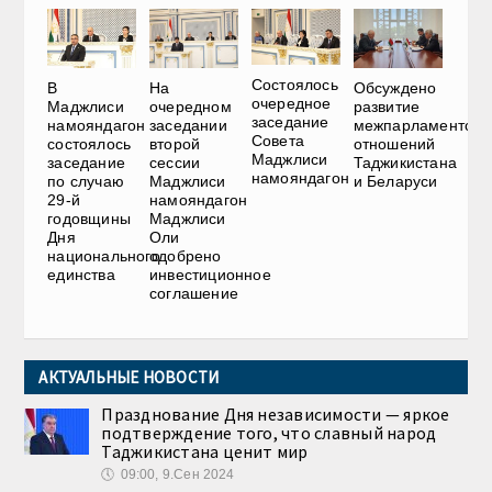
Состоялось
В
На
Обсуждено
очередное
Маджлиси
очередном
развитие
заседание
намояндагон
заседании
межпарламентски
Совета
состоялось
второй
отношений
Маджлиси
заседание
сессии
Таджикистана
намояндагон
по случаю
Маджлиси
и Беларуси
29-й
намояндагон
годовщины
Маджлиси
Дня
Оли
национального
одобрено
единства
инвестиционное
соглашение
АКТУАЛЬНЫЕ НОВОСТИ
Празднование Дня независимости — яркое
подтверждение того, что славный народ
Таджикистана ценит мир
🕔
09:00, 9.Сен 2024