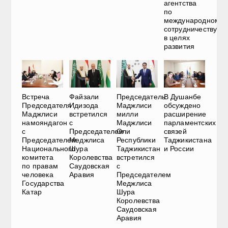
агентства
по
международному
сотрудничеству
в целях
развития
Встреча
Файзали
Председатель
В Душанбе
Председателя
Идизода
Маджлиси
обсуждено
Маджлиси
встретился
милли
расширение
намояндагон
с
Маджлиси
парламентских
с
Председателем
Оли
связей
Председателем
Меджлиса
Республики
Таджикистана
Национального
Шура
Таджикистан
и России
комитета
Королевства
встретился
по правам
Саудовская
с
человека
Аравия
Председателем
Государства
Меджлиса
Катар
Шура
Королевства
Саудовская
Аравия