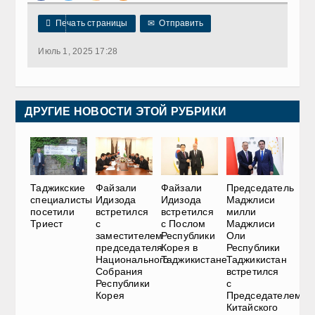

Печать страницы
✉
Отправить
Июль 1, 2025 17:28
ДРУГИЕ НОВОСТИ ЭТОЙ РУБРИКИ
Таджикские
Файзали
Файзали
Председатель
специалисты
Идизода
Идизода
Маджлиси
посетили
встретился
встретился
милли
Триест
с
с Послом
Маджлиси
заместителем
Республики
Оли
председателя
Корея в
Республики
Национального
Таджикистане
Таджикистан
Собрания
встретился
Республики
с
Корея
Председателем
Китайского