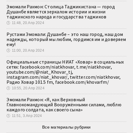
Эмомали Рахмон: Столица Таджикистана — город
Душанбе является зеркалом истории и жизни
таджикского народа и государства таджиков
🕔
11:48, 20.Апр 2024
Рустами Эмомали: Душанбе – это наш город, наш дом
надежды, который мы любим, гордимся им и доверяем
ему!
🕔
11:00, 20.Апр 2024
Официальные страницы НИАТ «Ховар» в социальных
сетях: facebook.com/niatkhovar, t.me/niatkhovar,
youtube.com/@niat_Khovar_tj,
instagram.com/niat_khovar/, twitter.com/niatkhovar,
Радио Ховар 101.5 fm, facebook.com/khovarfm/
🕔
10:55, 20.Апр 2024
Эмомали Рахмон: «Я, как Верховный
Главнокомандующий Вооружёнными силами, люблю
каждого солдата, как своего сына»
🕔
11:51, 3.Апр 2024
Все материалы рубрики