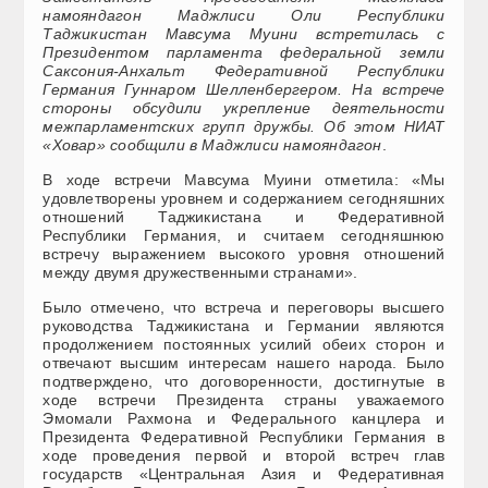
намояндагон Маджлиси Оли Республики
Таджикистан Мавсума Муини встретилась с
Президентом парламента федеральной земли
Саксония-Анхальт Федеративной Республики
Германия Гуннаром Шелленбергером. На встрече
стороны обсудили укрепление деятельности
межпарламентских групп дружбы. Об этом НИАТ
«Ховар» сообщили в Маджлиси намояндагон
.
В ходе встречи Мавсума Муини отметила: «Мы
удовлетворены уровнем и содержанием сегодняшних
отношений Таджикистана и Федеративной
Республики Германия, и считаем сегодняшнюю
встречу выражением высокого уровня отношений
между двумя дружественными странами».
Было отмечено, что встреча и переговоры высшего
руководства Таджикистана и Германии являются
продолжением постоянных усилий обеих сторон и
отвечают высшим интересам нашего народа. Было
подтверждено, что договоренности, достигнутые в
ходе встречи Президента страны уважаемого
Эмомали Рахмона и Федерального канцлера и
Президента Федеративной Республики Германия в
ходе проведения первой и второй встреч глав
государств «Центральная Азия и Федеративная