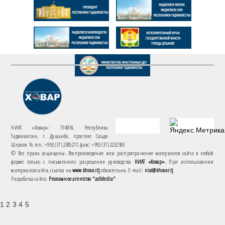
НИАТ «Ховар»: 734018, Республика
Таджикистан, г. Душанбе, проспект Саъди
Шерози 16. тел.: +992 (37) 2385217, факс: +992 (37) 2232383
© Все права защищены. Воспроизведение или распространение материалов сайта в любой
форме только с письменного разрешения руководства
НИАТ «Ховар»
. При использовании
материалов сайта, ссылка на
www.khovar.tj
обязательна. E-mail:
niat@khovar.tj
Разработка сайта:
Рекламное агентство "adMedia"
1 2 3 4 5