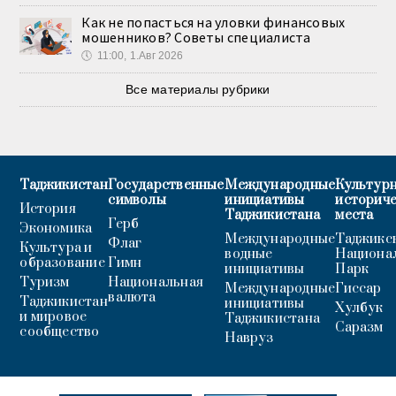
Как не попасться на уловки финансовых
мошенников? Советы специалиста
🕔
11:00, 1.Авг 2026
Все материалы рубрики
Таджикистан
Государственные
Международные
Культурн
символы
инициативы
историч
История
Таджикистана
места
Герб
Экономика
Международные
Таджикс
Флаг
Культура и
водные
Национа
образование
Гимн
инициативы
Парк
Туризм
Национальная
Международные
Гиссар
валюта
Таджикистан
инициативы
Хулбук
и мировое
Таджикистана
Саразм
сообщество
Навруз