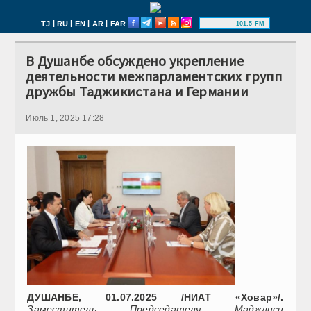
|
|
|
|
TJ
RU
EN
AR
FAR
101.5 FM
В Душанбе обсуждено укрепление
деятельности межпарламентских групп
дружбы Таджикистана и Германии
Июль 1, 2025 17:28
ДУШАНБЕ, 01.07.2025 /НИАТ «Ховар»/.
Заместитель Председателя Маджлиси