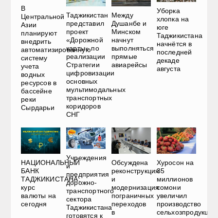
В
Уборка
Таджикистан
Между
Центральной
хлопка на
представил
Душанбе и
Азии
юге
проект
Минском
планируют
Таджикистана
«Дорожной
начнут
внедрить
начнётся в
карты» по
выполняться
автоматизированную
последней
реализации
прямые
систему
декаде
Стратегии
авиарейсы
учета
августа
цифровизации
водных
основных
ресурсов в
мультимодальных
бассейне
транспортных
реки
коридоров
Сырдарьи
СНГ
Учреждения
НАЦИОНАЛЬНЫЙ
Обсуждена
Хуросон на
и
БАНК
реконструкция
35
предприятия
ТАДЖИКИСТАНА:
и
миллионов
дорожно-
курс
модернизация
сомони
транспортного
валюты на
пограничных
увеличил
сектора
сегодня
переходов
производство
Таджикистана
в
сельхозпродукции
готовятся к