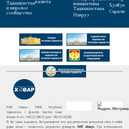
валюта
Таджикистан
инициативы
Хулбук
и мировое
Таджикистана
Саразм
сообщество
Навруз
НИАТ «Ховар»: 734018, Республика
Таджикистан, г. Душанбе, проспект Саъди
Шерози 16. тел.: +992 (37) 2385217, факс: +992 (37) 2232383
© Все права защищены. Воспроизведение или распространение материалов сайта в любой
форме только с письменного разрешения руководства
НИАТ «Ховар»
. При использовании