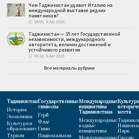
Чем Таджикистан удивит Италию на
международной выставке редких
памятников?
🕔
09:00, 9.Авг 2026
Таджикистан — 35 лет Государственной
независимости, международного
авторитета, великих достижений и
устойчивого развития
🕔
09:10, 8.Авг 2026
Все материалы рубрики
Таджикистан
Государственные
Международные
Культурн
символы
инициативы
историч
История
Таджикистана
места
Герб
Экономика
Международные
Таджикс
Флаг
Культура и
водные
Национа
образование
Гимн
инициативы
Парк
Туризм
Национальная
Международные
Гиссар