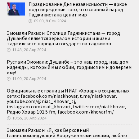
Празднование Дня независимости — яркое
подтверждение того, что славный народ
Таджикистана ценит мир
🕔
09:00, 9.Сен 2024
Эмомали Рахмон: Столица Таджикистана — город
Душанбе является зеркалом истории и жизни
таджикского народа и государства таджиков
🕔
11:48, 20.Апр 2024
Рустами Эмомали: Душанбе – это наш город, наш дом
надежды, который мы любим, гордимся им и доверяем
ему!
🕔
11:00, 20.Апр 2024
Официальные страницы НИАТ «Ховар» в социальных
сетях: facebook.com/niatkhovar, t.me/niatkhovar,
youtube.com/@niat_Khovar_tj,
instagram.com/niat_khovar/, twitter.com/niatkhovar,
Радио Ховар 101.5 fm, facebook.com/khovarfm/
🕔
10:55, 20.Апр 2024
Эмомали Рахмон: «Я, как Верховный
Главнокомандующий Вооружёнными силами, люблю