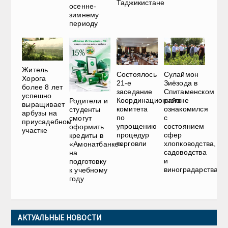
Таджикистане
осенне-
зимнему
периоду
Житель
Состоялось
Сулаймон
Хорога
21-е
Зиёзода в
более 8 лет
заседание
Спитаменском
успешно
Координационного
районе
Родители и
выращивает
комитета
ознакомился
студенты
арбузы на
по
с
смогут
приусадебном
упрощению
состоянием
оформить
участке
процедур
сфер
кредиты в
торговли
хлопководства,
«Амонатбанке»
садоводства
на
и
подготовку
виноградарства
к учебному
году
АКТУАЛЬНЫЕ НОВОСТИ