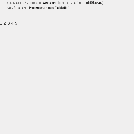
материалов сайта, ссылка на
www.khovar.tj
обязательна. E-mail:
niat@khovar.tj
Разработка сайта:
Рекламное агентство "adMedia"
1 2 3 4 5