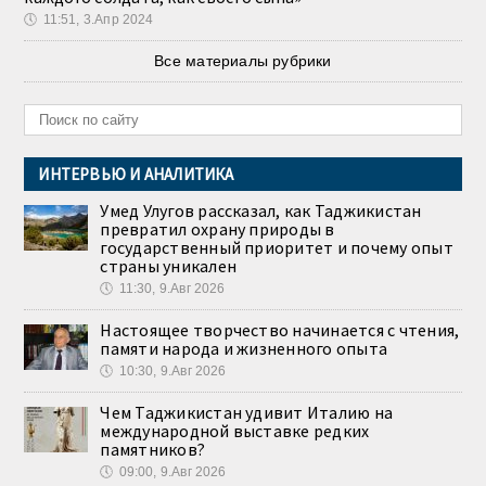
🕔
11:51, 3.Апр 2024
Все материалы рубрики
ИНТЕРВЬЮ И АНАЛИТИКА
Умед Улугов рассказал, как Таджикистан
превратил охрану природы в
государственный приоритет и почему опыт
страны уникален
🕔
11:30, 9.Авг 2026
Настоящее творчество начинается с чтения,
памяти народа и жизненного опыта
🕔
10:30, 9.Авг 2026
Чем Таджикистан удивит Италию на
международной выставке редких
памятников?
🕔
09:00, 9.Авг 2026