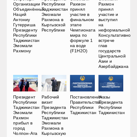
Организации
Республики
Рахмон
Рахмон
Объединённых
Таджикистан
принял
принял
Наций
Эмомали
участие в
участие и
Антониу
Рахмона в
финальном
выступил
Гутерриша
Кыргызской
этапе
на
Президенту
Республике
Чемпионата
неформальной
Республики
мира по
Консультативной
Таджикистан
формуле 1
встрече
Эмомали
на воде
глав
Рахмону
(F1H2O)
государств
Центральной
Азии и
Азербайджана
Президент
Рабочий
Постановления
Указы
Республики
визит
Правительства
Президента
Таджикистан
Президента
Республики
Республики
Эмомали
Республики
Таджикистан
Таджикистан
Рахмон
Таджикистан
прибыл в
Эмомали
город
Рахмона в
Чолпон-Ата
Кыргызскую