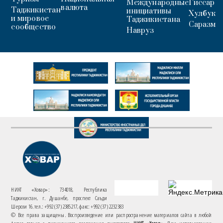
Международные
Гиссар
валюта
Таджикистан
инициативы
Хулбук
и мировое
Таджикистана
Саразм
сообщество
Навруз
НИАТ «Ховар»: 734018, Республика
Таджикистан, г. Душанбе, проспект Саъди
Шерози 16. тел.: +992 (37) 2385217, факс: +992 (37) 2232383
© Все права защищены. Воспроизведение или распространение материалов сайта в любой