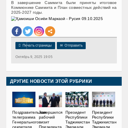
В завершение Саммита были приняты итоговое
Коммюнике Саммита и План совместных действий на
2025-2027 годы.

Печать страницы
✉
Отправить
Октябрь 9, 2025 19:05
ДРУГИЕ НОВОСТИ ЭТОЙ РУБРИКИ
Поздравительная
Завершился
Президент
Президент
телеграмма
рабочий
Республики
Республики
Генерального
визит
Таджикистан
Таджикистан
секретаря
Президента
Эмомали
Эмомали