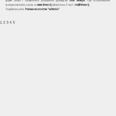
форме только с письменного разрешения руководства
НИАТ «Ховар»
. При использовании
материалов сайта, ссылка на
www.khovar.tj
обязательна. E-mail:
niat@khovar.tj
Разработка сайта:
Рекламное агентство "adMedia"
1 2 3 4 5