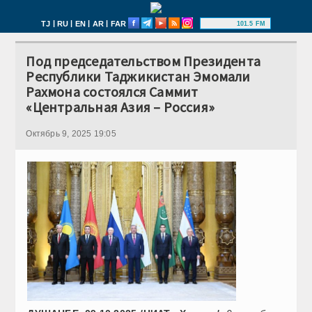
|
|
|
|
TJ
RU
EN
AR
FAR
101.5 FM
Под председательством Президента
Республики Таджикистан Эмомали
Рахмона состоялся Саммит
«Центральная Азия – Россия»
Октябрь 9, 2025 19:05