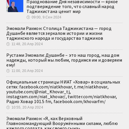
Празднование Дня независимости — яркое
подтверждение того, что славный народ
Таджикистана ценит мир
🕔
09:00, 9.Сен 2024
Эмомали Рахмон: Столица Таджикистана — город
Душанбе является зеркалом истории и жизни
таджикского народа и государства таджиков
🕔
11:48, 20.Апр 2024
Рустами Эмомали: Душанбе – это наш город, наш дом
надежды, который мы любим, гордимся им и доверяем
ему!
🕔
11:00, 20.Апр 2024
Официальные страницы НИАТ «Ховар» в социальных
сетях: facebook.com/niatkhovar, t.me/niatkhovar,
youtube.com/@niat_Khovar_tj,
instagram.com/niat_khovar/, twitter.com/niatkhovar,
Радио Ховар 101.5 fm, facebook.com/khovarfm/
🕔
10:55, 20.Апр 2024
Эмомали Рахмон: «Я, как Верховный
Главнокомандующий Вооружёнными силами, люблю
каждого солдата, как своего сына»