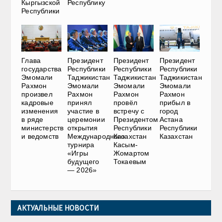
Кыргызской
Республику
Республики
Глава
Президент
Президент
Президент
государства
Республики
Республики
Республики
Эмомали
Таджикистан
Таджикистан
Таджикистан
Рахмон
Эмомали
Эмомали
Эмомали
произвел
Рахмон
Рахмон
Рахмон
кадровые
принял
провёл
прибыл в
изменения
участие в
встречу с
город
в ряде
церемонии
Президентом
Астана
министерств
открытия
Республики
Республики
и ведомств
Международного
Казахстан
Казахстан
турнира
Касым-
«Игры
Жомартом
будущего
Токаевым
— 2026»
АКТУАЛЬНЫЕ НОВОСТИ