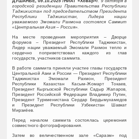
ДУШАНБЕ, 09.10.2025 /НИАТ «Ховар»/
.
9 октября в
городской резиденции Правительства Республики
Таджикистан под председательством Президента
Республики Таджикистан, Лидера нации
уважаемого Эмомали Рахмона состоялся Саммит
«Центральная Азия – Россия».
На месте проведения мероприятия – Дворце
форумов – Президент Республики Таджикистан,
Лидер нации уважаемый Эмомали Рахмон тепло и
сердечно поприветствовал каждого из глав
государств, участников саммита.
В работе саммита приняли участие главы государств
Центральной Азии и России — Президент Республики
Таджикистан Эмомали Рахмон, Президент
Республики Казахстан Касым-Жомарт Токаев,
Президент Кыргызской Республики Садыр Жапаров,
Президент Российской Федерации Владимир Путин,
Президент Туркменистана Сердар Бердымухамедов
и Президент Республики Узбекистан Шавкат
Мирзиёев.
Перед началом саммита состоялась церемония
совместного фотографирования.
Затем во величественном зале «Саразм» под