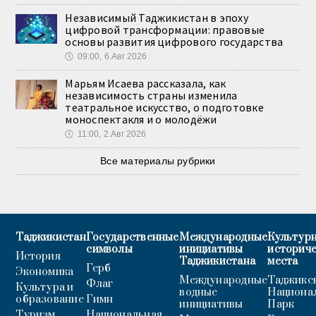
Независимый Таджикистан в эпоху
цифровой трансформации: правовые
основы развития цифрового государства
🕔
09:00, 6.Авг 2026
Марьям Исаева рассказала, как
независимость страны изменила
театральное искусство, о подготовке
моноспектакля и о молодёжи
🕔
11:00, 2.Авг 2026
Все материалы рубрики
Таджикистан
Государственные
Международные
Культурн
символы
инициативы
историч
История
Таджикистана
места
Герб
Экономика
Международные
Таджикс
Флаг
Культура и
водные
Национа
образование
Гимн
инициативы
Парк
Туризм
Национальная