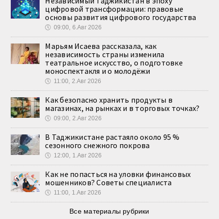
Независимый Таджикистан в эпоху
цифровой трансформации: правовые
основы развития цифрового государства
🕔
09:00, 6.Авг 2026
Марьям Исаева рассказала, как
независимость страны изменила
театральное искусство, о подготовке
моноспектакля и о молодёжи
🕔
11:00, 2.Авг 2026
Как безопасно хранить продукты в
магазинах, на рынках и в торговых точках?
🕔
09:00, 2.Авг 2026
В Таджикистане растаяло около 95 %
сезонного снежного покрова
🕔
12:00, 1.Авг 2026
Как не попасться на уловки финансовых
мошенников? Советы специалиста
🕔
11:00, 1.Авг 2026
Все материалы рубрики