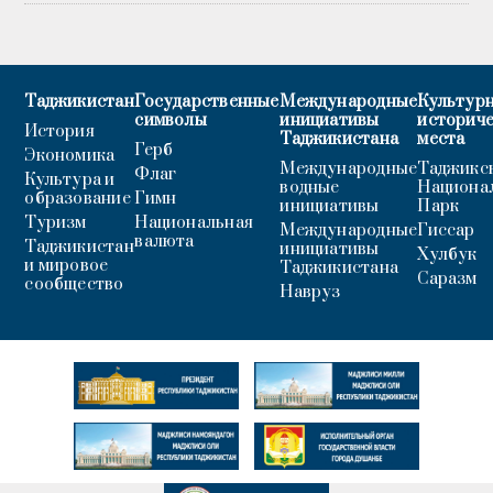
Таджикистан
Государственные
Международные
Культурн
символы
инициативы
историч
История
Таджикистана
места
Герб
Экономика
Международные
Таджикс
Флаг
Культура и
водные
Национа
образование
Гимн
инициативы
Парк
Туризм
Национальная
Международные
Гиссар
валюта
Таджикистан
инициативы
Хулбук
и мировое
Таджикистана
Саразм
сообщество
Навруз