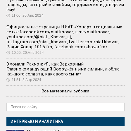
надежды, который мы любим, гордимся им и доверяем
ему!
🕔
11:00, 20.Апр 2024
Официальные страницы НИАТ «Ховар» в социальных
сетях: facebook.com/niatkhovar, t.me/niatkhovar,
youtube.com/@niat_Khovar_tj,
instagram.com/niat_khovar/, twitter.com/niatkhovar,
Радио Ховар 101.5 fm, facebook.com/khovarfm/
🕔
10:55, 20.Апр 2024
Эмомали Рахмон: «Я, как Верховный
Главнокомандующий Вооружёнными силами, люблю
каждого солдата, как своего сына»
🕔
11:51, 3.Апр 2024
Все материалы рубрики
ИНТЕРВЬЮ И АНАЛИТИКА