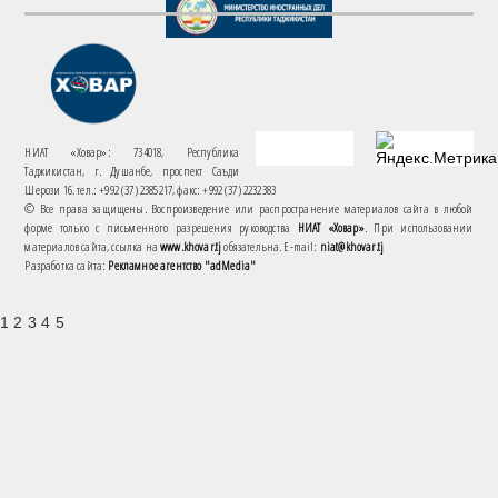
НИАТ «Ховар»: 734018, Республика
Таджикистан, г. Душанбе, проспект Саъди
Шерози 16. тел.: +992 (37) 2385217, факс: +992 (37) 2232383
© Все права защищены. Воспроизведение или распространение материалов сайта в любой
форме только с письменного разрешения руководства
НИАТ «Ховар»
. При использовании
материалов сайта, ссылка на
www.khovar.tj
обязательна. E-mail:
niat@khovar.tj
Разработка сайта:
Рекламное агентство "adMedia"
1 2 3 4 5