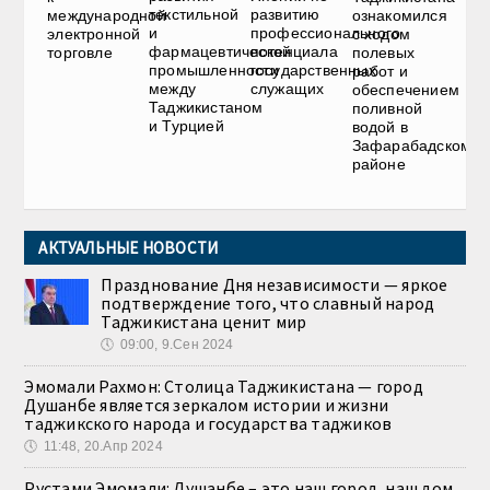
текстильной
развитию
международной
ознакомился
и
профессионального
электронной
с ходом
фармацевтической
потенциала
торговле
полевых
промышленности
государственных
работ и
между
служащих
обеспечением
Таджикистаном
поливной
и Турцией
водой в
Зафарабадском
районе
АКТУАЛЬНЫЕ НОВОСТИ
Празднование Дня независимости — яркое
подтверждение того, что славный народ
Таджикистана ценит мир
🕔
09:00, 9.Сен 2024
Эмомали Рахмон: Столица Таджикистана — город
Душанбе является зеркалом истории и жизни
таджикского народа и государства таджиков
🕔
11:48, 20.Апр 2024
Рустами Эмомали: Душанбе – это наш город, наш дом