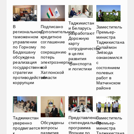
Таджикистан
В
Подписано
Заместитель
и Беларусь
региональном
Дополнительное
Премьер-
разработают
таможенном
кредитное
министра
Дорожную
управлении
соглашение
Таджикистана
карту
по Горному
по
Сулаймон
сотрудничества
Бадахшану
сокращению
Зиёзода
в целях
обсуждена
потерь
ознакомился
развития
реализация
электроэнергии
с
транспорта
государственной
в
состоянием
и логистики
стратегии
Хатлонской
полевых
противодействия
области
работ в
коррупции
Матчинском
районе
Представлена
Таджикистан
Заместитель
Обсуждены
стипендиальная
уверенно
Премьер-
вопросы
программа
продвигается
министра
развития
Японии по
к
Таджикистана