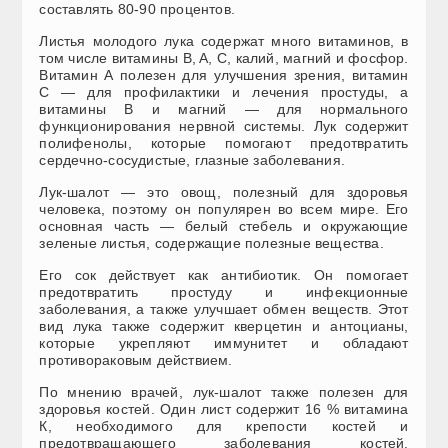
составлять 80-90 процентов.
Листья молодого лука содержат много витаминов, в
том числе витамины B, A, C, калий, магний и фосфор.
Витамин А полезен для улучшения зрения, витамин
С — для профилактики и лечения простуды, а
витамины B и магний — для нормального
функционирования нервной системы. Лук содержит
полифенолы, которые помогают предотвратить
сердечно-сосудистые, глазные заболевания.
Лук-шалот — это овощ, полезный для здоровья
человека, поэтому он популярен во всем мире. Его
основная часть — белый стебель и окружающие
зеленые листья, содержащие полезные вещества.
Его сок действует как антибиотик. Он помогает
предотвратить простуду и инфекционные
заболевания, а также улучшает обмен веществ. Этот
вид лука также содержит кверцетин и антоцианы,
которые укрепляют иммунитет и обладают
противораковым действием.
По мнению врачей, лук-шалот также полезен для
здоровья костей. Один лист содержит 16 % витамина
К, необходимого для крепости костей и
предотвращающего заболевания костей.