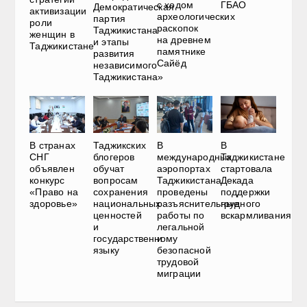
с ходом
ГБАО
Демократическая
активизации
археологических
партия
роли
раскопок
Таджикистана
женщин в
на древнем
и этапы
Таджикистане
памятнике
развития
Сайёд
независимого
Таджикистана»
В странах
Таджикских
В
В
СНГ
блогеров
международных
Таджикистане
объявлен
обучат
аэропортах
стартовала
конкурс
вопросам
Таджикистана
Декада
«Право на
сохранения
проведены
поддержки
здоровье»
национальных
разъяснительные
грудного
ценностей
работы по
вскармливания
и
легальной
государственному
и
языку
безопасной
трудовой
миграции