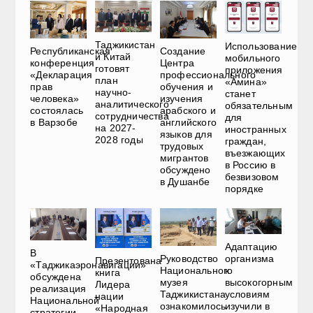
Таджикистан
Использование
Республиканская
Создание
и Китай
мобильного
конференция
Центра
готовят
приложения
«Декларация
профессионального
план
«Амина»
прав
обучения и
научно-
станет
человека»
изучения
аналитического
обязательным
состоялась
арабского и
сотрудничества
для
в Варзобе
английского
на 2027-
иностранных
языков для
2028 годы
граждан,
трудовых
въезжающих
мигрантов
в Россию в
обсуждено
безвизовом
в Душанбе
порядке
Адаптацию
В
Руководство
организма
Презентована
«Таджикаэронавигации»
Национального
к
книга
обсуждена
музея
высокогорным
Лидера
реализация
Таджикистана
условиям
нации
Национальной
ознакомилось
изучили в
«Народная
стратегии