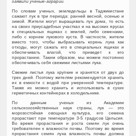
заявили ученые-аграрии.
По словам ученых, земледельцы в Таджикистане
сажают лук в три периода: ранней весной, осенью и
зимой. Жители могут выращивать лук дома, то есть
на своих приусадебных участках и на высоких ярусах
в специальных ящиках с землей, либо семенами,
либо с корнем лукового куста. В частности, жители
вместо того, чтобы выбрасывать корень лука как
отходы, могут сажать его в специальных ящиках и
обеспечивать влагой, что приведет к его
прорастанию. Таким образом, мы можем постоянно
обеспечивать себя свежими листьями лука.
Свежие листья лука хрупкие и хранятся от двух до
трех дней. Поэтому жителям рекомендуется хранить
их в емкости с водой при умеренной температуре.
Также их можно хранить и использовать в сухих
герметичных контейнерах в холодильнике.
По данным ученых из Академии
сельскохозяйственных наук страны, лук — это
морозостойкая овощная культура, его семена
прорастают при температуре 3-5 градусов Цельсия.
Во время прорастания и роста семян лук очень
требователен к влажности почвы. Поэтому во время
прорастания семян лука влажность почвы должна