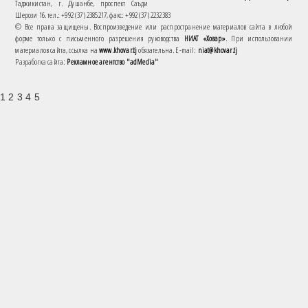
Таджикистан, г. Душанбе, проспект Саъди
Шерози 16. тел.: +992 (37) 2385217, факс: +992 (37) 2232383
© Все права защищены. Воспроизведение или распространение материалов сайта в любой
форме только с письменного разрешения руководства
НИАТ «Ховар»
. При использовании
материалов сайта, ссылка на
www.khovar.tj
обязательна. E-mail:
niat@khovar.tj
Разработка сайта:
Рекламное агентство "adMedia"
1 2 3 4 5