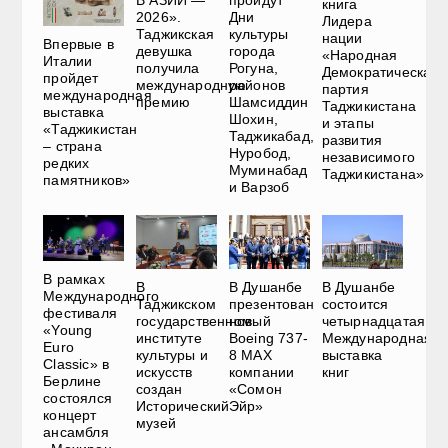
В АЗИИ —
пройдут
книга
2026».
Дни
Лидера
Таджикская
культуры
нации
Впервые в
девушка
города
«Народная
Италии
получила
Рогуна,
Демократическая
пройдет
международную
районов
партия
международная
премию
Шамсиддин
Таджикистана
выставка
Шохин,
и этапы
«Таджикистан
Таджикабад,
развития
– страна
Нуробод,
независимого
редких
Муминабад
Таджикистана»
памятников»
и Варзоб
В рамках
В
В Душанбе
В Душанбе
Международного
Таджикском
презентован
состоится
фестиваля
государственном
новый
четырнадцатая
«Young
институте
Boeing 737-
Международная
Euro
культуры и
8 MAX
выставка
Classic» в
искусств
компании
книг
Берлине
создан
«Сомон
состоялся
Исторический
Эйр»
концерт
музей
ансамбля