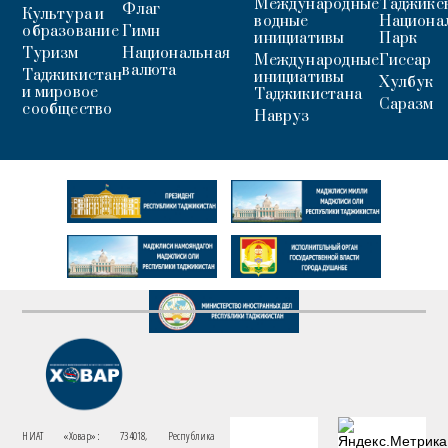
Международные
Таджикс
Флаг
Культура и
водные
Национа
образование
Гимн
инициативы
Парк
Туризм
Национальная
Международные
Гиссар
валюта
Таджикистан
инициативы
Хулбук
и мировое
Таджикистана
Саразм
сообщество
Навруз
НИАТ «Ховар»: 734018, Республика