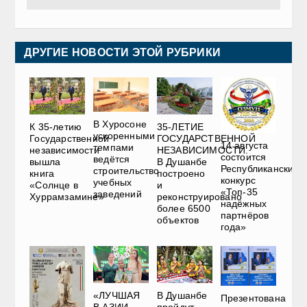
ДРУГИЕ НОВОСТИ ЭТОЙ РУБРИКИ
В Хуросоне
К 35-летию
35-ЛЕТИЕ
ускоренными
Государственной
ГОСУДАРСТВЕННОЙ
14 августа
темпами
независимости
НЕЗАВИСИМОСТИ.
состоится
ведётся
вышла
В Душанбе
Республиканский
строительство
книга
построено
конкурс
учебных
«Солнце в
и
«Топ-35
заведений
Хуррамзамине»
реконструировано
надёжных
более 6500
партнёров
объектов
года»
«ЛУЧШАЯ
В Душанбе
Презентована