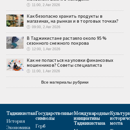
🕔
11:00, 2.Авг 2026
Как безопасно хранить продукты в
магазинах, на рынках и в торговых точках?
🕔
09:00, 2.Авг 2026
В Таджикистане растаяло около 95 %
сезонного снежного покрова
🕔
12:00, 1.Авг 2026
Как не попасться на уловки финансовых
мошенников? Советы специалиста
🕔
11:00, 1.Авг 2026
Все материалы рубрики
Таджикистан
Государственные
Международные
Культурн
символы
инициативы
историч
История
Таджикистана
места
Герб
Экономика