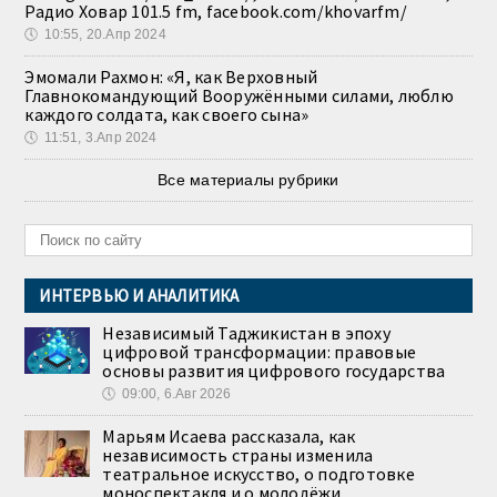
Радио Ховар 101.5 fm, facebook.com/khovarfm/
🕔
10:55, 20.Апр 2024
Эмомали Рахмон: «Я, как Верховный
Главнокомандующий Вооружёнными силами, люблю
каждого солдата, как своего сына»
🕔
11:51, 3.Апр 2024
Все материалы рубрики
ИНТЕРВЬЮ И АНАЛИТИКА
Независимый Таджикистан в эпоху
цифровой трансформации: правовые
основы развития цифрового государства
🕔
09:00, 6.Авг 2026
Марьям Исаева рассказала, как
независимость страны изменила
театральное искусство, о подготовке
моноспектакля и о молодёжи