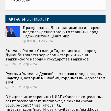
«Мохирон»
АКТУАЛЬНЫЕ НОВОСТИ
Празднование Дня независимости — яркое
подтверждение того, что славный народ
Таджикистана ценит мир
🕔
09:00, 9.Сен 2024
Эмомали Рахмон: Столица Таджикистана — город
Душанбе является зеркалом истории и жизни
таджикского народа и государства таджиков
🕔
11:48, 20.Апр 2024
Рустами Эмомали: Душанбе – это наш город, наш дом
надежды, который мы любим, гордимся им и доверяем
ему!
🕔
11:00, 20.Апр 2024
Официальные страницы НИАТ «Ховар» в социальных
сетях: facebook.com/niatkhovar, t.me/niatkhovar,
youtube.com/@niat_Khovar_tj,
instagram.com/niat_khovar/, twitter.com/niatkhovar,