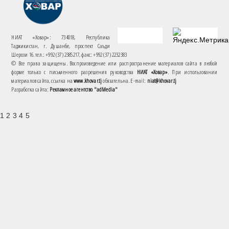
НИАТ «Ховар»: 734018, Республика
Таджикистан, г. Душанбе, проспект Саъди
Шерози 16. тел.: +992 (37) 2385217, факс: +992 (37) 2232383
© Все права защищены. Воспроизведение или распространение материалов сайта в любой
форме только с письменного разрешения руководства
НИАТ «Ховар»
. При использовании
материалов сайта, ссылка на
www.khovar.tj
обязательна. E-mail:
niat@khovar.tj
Разработка сайта:
Рекламное агентство "adMedia"
1 2 3 4 5