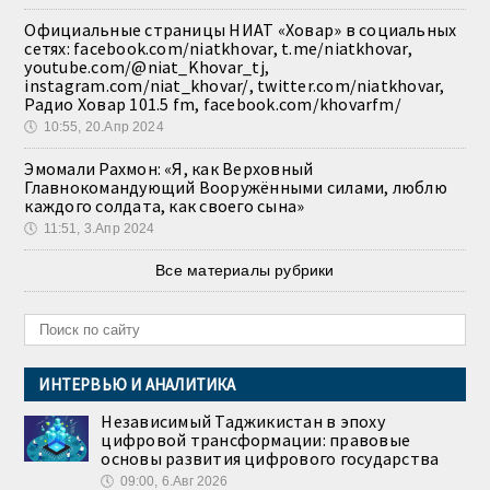
Официальные страницы НИАТ «Ховар» в социальных
сетях: facebook.com/niatkhovar, t.me/niatkhovar,
youtube.com/@niat_Khovar_tj,
instagram.com/niat_khovar/, twitter.com/niatkhovar,
Радио Ховар 101.5 fm, facebook.com/khovarfm/
🕔
10:55, 20.Апр 2024
Эмомали Рахмон: «Я, как Верховный
Главнокомандующий Вооружёнными силами, люблю
каждого солдата, как своего сына»
🕔
11:51, 3.Апр 2024
Все материалы рубрики
ИНТЕРВЬЮ И АНАЛИТИКА
Независимый Таджикистан в эпоху
цифровой трансформации: правовые
основы развития цифрового государства
🕔
09:00, 6.Авг 2026