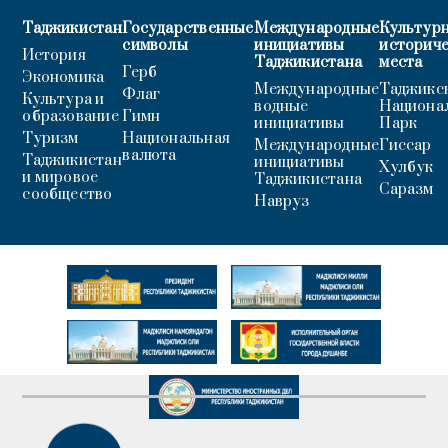
Таджикистан
Государственные
Международные
Культурн
символы
инициативы
историч
История
Таджикистана
места
Герб
Экономика
Международные
Таджикс
Флаг
Культура и
водные
Национа
образование
Гимн
инициативы
Парк
Туризм
Национальная
Международные
Гиссар
валюта
Таджикистан
инициативы
Хулбук
и мировое
Таджикистана
Саразм
сообщество
Навруз