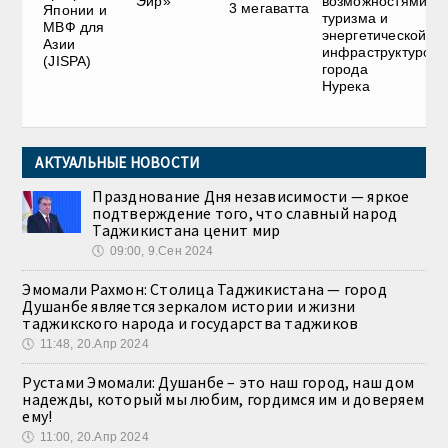
Эйр»
возможностями
3 мегаватта
Японии и
туризма и
МВФ для
энергетической
Азии
инфраструктурой
(JISPA)
города
Нурека
АКТУАЛЬНЫЕ НОВОСТИ
Празднование Дня независимости — яркое
подтверждение того, что славный народ
Таджикистана ценит мир
🕔
09:00, 9.Сен 2024
Эмомали Рахмон: Столица Таджикистана — город
Душанбе является зеркалом истории и жизни
таджикского народа и государства таджиков
🕔
11:48, 20.Апр 2024
Рустами Эмомали: Душанбе – это наш город, наш дом
надежды, который мы любим, гордимся им и доверяем
ему!
🕔
11:00, 20.Апр 2024