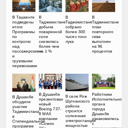
В Ташкенте
В
В
В
подведены
Таджикистане
Таджикистане
Таджикистане
итоги
добыча
собрано
план
Программы
поваренной
более 300
повторного
по
соли
тысяч тонн
сева
контролю
снизилась
лука
выполнен
над
более чем
на 96
пассажирскими
на 1 %
процентов
и
грузовыми
перевозками
В Душанбе
Работники
В селе Рож
В Душанбе
презентован
Исполнительного
Шугнанского
обсудили
новый
органа
района
участие
Boeing 737-
города
строится
Таджикистана
8 MAX
Душанбе
солнечная
в
компании
ознакомились
электростанция
Стипендиальной
«Сомон
с
мощностью
программе