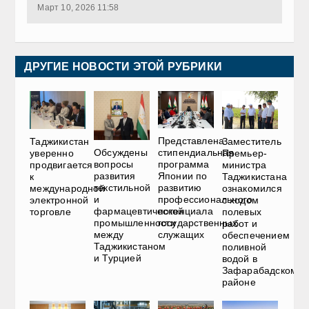
Март 10, 2026 11:58
ДРУГИЕ НОВОСТИ ЭТОЙ РУБРИКИ
Представлена
Таджикистан
Заместитель
Обсуждены
стипендиальная
уверенно
Премьер-
вопросы
программа
продвигается
министра
развития
Японии по
к
Таджикистана
текстильной
развитию
международной
ознакомился
и
профессионального
электронной
с ходом
фармацевтической
потенциала
торговле
полевых
промышленности
государственных
работ и
между
служащих
обеспечением
Таджикистаном
поливной
и Турцией
водой в
Зафарабадском
районе