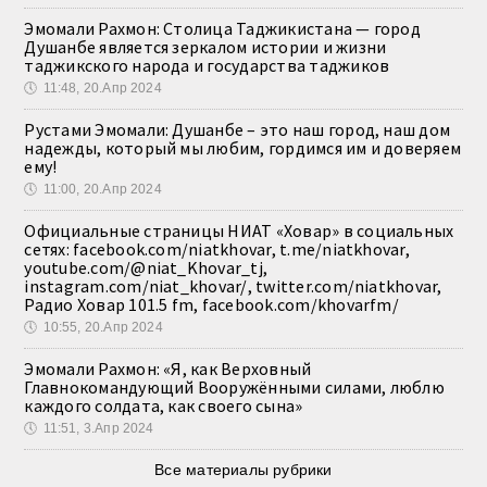
Эмомали Рахмон: Столица Таджикистана — город
Душанбе является зеркалом истории и жизни
таджикского народа и государства таджиков
🕔
11:48, 20.Апр 2024
Рустами Эмомали: Душанбе – это наш город, наш дом
надежды, который мы любим, гордимся им и доверяем
ему!
🕔
11:00, 20.Апр 2024
Официальные страницы НИАТ «Ховар» в социальных
сетях: facebook.com/niatkhovar, t.me/niatkhovar,
youtube.com/@niat_Khovar_tj,
instagram.com/niat_khovar/, twitter.com/niatkhovar,
Радио Ховар 101.5 fm, facebook.com/khovarfm/
🕔
10:55, 20.Апр 2024
Эмомали Рахмон: «Я, как Верховный
Главнокомандующий Вооружёнными силами, люблю
каждого солдата, как своего сына»
🕔
11:51, 3.Апр 2024
Все материалы рубрики