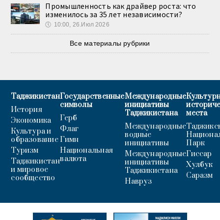
Промышленность как драйвер роста: что
изменилось за 35 лет независимости?
🕔
10:00, 26.Июл 2026
Все материалы рубрики
Таджикистан
Государственные
Международные
Культурн
символы
инициативы
историч
История
Таджикистана
места
Герб
Экономика
Международные
Таджикс
Флаг
Культура и
водные
Национа
образование
Гимн
инициативы
Парк
Туризм
Национальная
Международные
Гиссар
валюта
Таджикистан
инициативы
Хулбук
и мировое
Таджикистана
Саразм
сообщество
Навруз