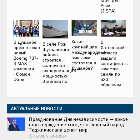
МВФ для
Азии
(JISPA)
Какие
В Душанбе
В
В селе Рож
крупнейшие
презентован
Хатлонской
Шугнанского
международные
новый
области
района
выставки
Boeing 737-
выдали
строится
состоятся в
8 MAX
сертификаты
солнечная
Душанбе?
компании
качества
электростанция
«Сомон
семян по
мощностью
Эйр»
520
3 мегаватта
образцам
АКТУАЛЬНЫЕ НОВОСТИ
Празднование Дня независимости — яркое
подтверждение того, что славный народ
Таджикистана ценит мир
🕔
09:00, 9.Сен 2024