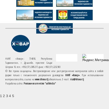
НИАТ «Ховар»: 734018, Республика
Таджикистан, г. Душанбе, проспект Саъди
Шерози 16. тел.: +992 (37) 2385217, факс: +992 (37) 2232383
© Все права защищены. Воспроизведение или распространение материалов сайта в любой
форме только с письменного разрешения руководства
НИАТ «Ховар»
. При использовании
материалов сайта, ссылка на
www.khovar.tj
обязательна. E-mail:
niat@khovar.tj
Разработка сайта:
Рекламное агентство "adMedia"
1 2 3 4 5