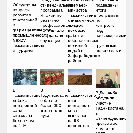
Заместитель
В Ташкенте
Обсуждены
стипендиальная
Премьер-
подведены
вопросы
программа
министра
итоги
развития
Японии по
Таджикистана
Программы
текстильной
развитию
ознакомился
по
и
профессионального
с ходом
контролю
фармацевтической
потенциала
полевых
над
промышленности
государственных
работ и
пассажирскими
между
служащих
обеспечением
и
Таджикистаном
поливной
грузовыми
и Турцией
водой в
перевозками
Зафарабадском
районе
В
В
В
В Душанбе
Таджикистане
Таджикистане
Таджикистане
обсудили
добыча
собрано
план
участие
поваренной
более 300
повторного
Таджикистана
соли
тысяч тонн
сева
в
снизилась
лука
выполнен
Стипендиальной
более чем
на 96
программе
на 1 %
процентов
Японии и