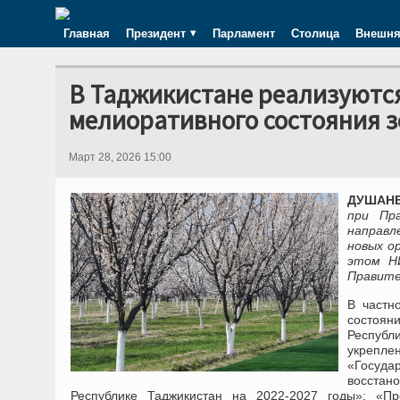
Главная
Президент
Парламент
Столица
Внешня
В Таджикистане реализуютс
мелиоративного состояния 
Март 28, 2026 15:00
ДУШАНБЕ
при Пр
направл
новых о
этом НИ
Правите
В частн
состоян
Республ
укрепл
«Госуд
восстан
Республике Таджикистан на 2022-2027 годы»; «П