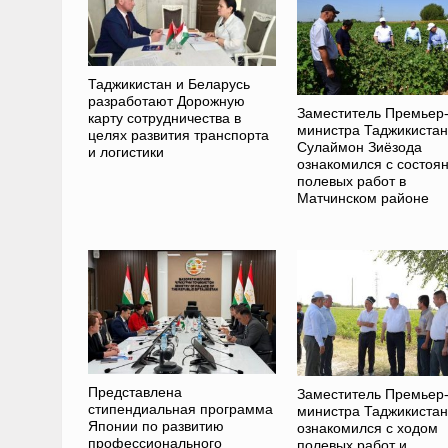
Таджикистан и Беларусь
разработают Дорожную
Заместитель Премьер
карту сотрудничества в
министра Таджикиста
целях развития транспорта
Сулаймон Зиёзода
и логистики
ознакомился с состоя
полевых работ в
Матчинском районе
Представлена
Заместитель Премьер
стипендиальная программа
министра Таджикиста
Японии по развитию
ознакомился с ходом
профессионального
полевых работ и