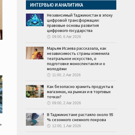
ИНТЕРВЬЮ И АНАЛИТИКА
Независимый Таджикистан в эпоху
цифровой трансформации:
правовые основы развития
цифрового государства
🕔
09:00, 6.Авг 2026
Марьям Исаева рассказала, как
независимость страны изменила
театральное искусство, о
подготовке моноспектакля и о
молодёжи
🕔
11:00, 2.Авг 2026
Как безопасно хранить продукты в
магазинах, на рынках и в торговых
точках?
🕔
09:00, 2.Авг 2026
В Таджикистане растаяло около 95
% сезонного снежного покрова
ь
🕔
12:00, 1.Авг 2026