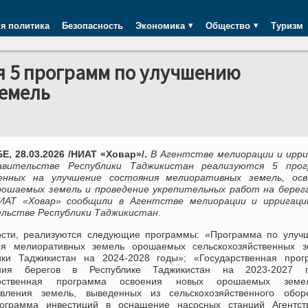
я политика
Безопасность
Экономика
Общество
Туризм
я 5 программ по улучшению
земель
, 28.03.2026 /НИАТ «Ховар»/.
В Агентстве мелиорации и ирри
авительстве Республики Таджикистан реализуются 5 прог
енных на улучшение состояния мелиоративных земель, осв
рошаемых земель и проведение укрепительных работ на берега
АТ «Ховар» сообщили в Агентстве мелиорации и ирригаци
льстве Республики Таджикистан
.
ости, реализуются следующие программы: «Программа по улуч
ия мелиоративных земель орошаемых сельскохозяйственных з
ики Таджикистан на 2024-2028 годы»; «Государственная прог
ения берегов в Республике Таджикистан на 2023-2027 г
арственная программа освоения новых орошаемых зем
овления земель, выведенных из сельскохозяйственного обор
рограмма инвестиций в оснащение насосных станций Агентст