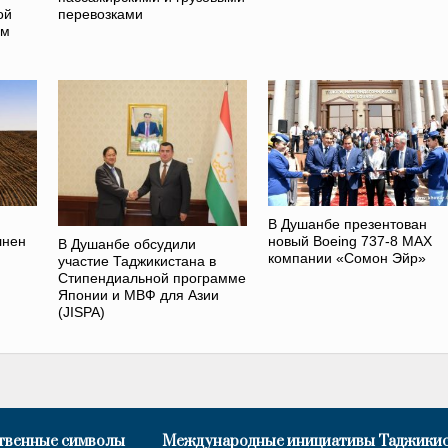
ой
перевозками
ом
В Душанбе презентован
лнен
новый Boeing 737-8 MAX
В Душанбе обсудили
компании «Сомон Эйр»
участие Таджикистана в
Стипендиальной программе
Японии и МВФ для Азии
(JISPA)
твенные символы
Международные инициативы Таджики