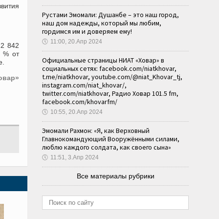
звития
Рустами Эмомали: Душанбе – это наш город,
наш дом надежды, который мы любим,
гордимся им и доверяем ему!
🕔
11:00, 20.Апр 2024
12 842
8 % от
Официальные страницы НИАТ «Ховар» в
е.
социальных сетях: facebook.com/niatkhovar,
t.me/niatkhovar, youtube.com/@niat_Khovar_tj,
овар»
instagram.com/niat_khovar/,
twitter.com/niatkhovar, Радио Ховар 101.5 fm,
facebook.com/khovarfm/
🕔
10:55, 20.Апр 2024
Эмомали Рахмон: «Я, как Верховный
Главнокомандующий Вооружёнными силами,
люблю каждого солдата, как своего сына»
🕔
11:51, 3.Апр 2024
Все материалы рубрики