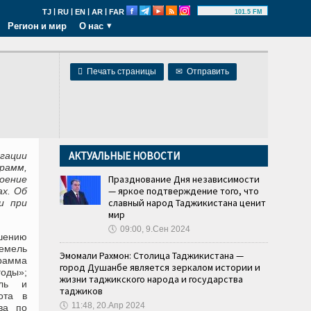
|
|
|
|
TJ
RU
EN
AR
FAR
101.5 FM
Регион и мир
О нас

Печать страницы
✉
Отправить
АКТУАЛЬНЫЕ НОВОСТИ
гации
рамм,
Празднование Дня независимости
оение
— яркое подтверждение того, что
х. Об
славный народ Таджикистана ценит
и при
мир
🕔
09:00, 9.Сен 2024
шению
емель
Эмомали Рахмон: Столица Таджикистана —
рамма
город Душанбе является зеркалом истории и
оды»;
жизни таджикского народа и государства
ель и
таджиков
ота в
🕔
11:48, 20.Апр 2024
ва по