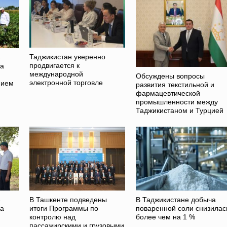
Таджикистан уверенно
-
продвигается к
на
международной
Обсуждены вопросы
электронной торговле
нием
развития текстильной и
фармацевтической
промышленности между
Таджикистаном и Турцией
-
В Ташкенте подведены
В Таджикистане добыча
на
итоги Программы по
поваренной соли снизилас
контролю над
более чем на 1 %
пассажирскими и грузовыми