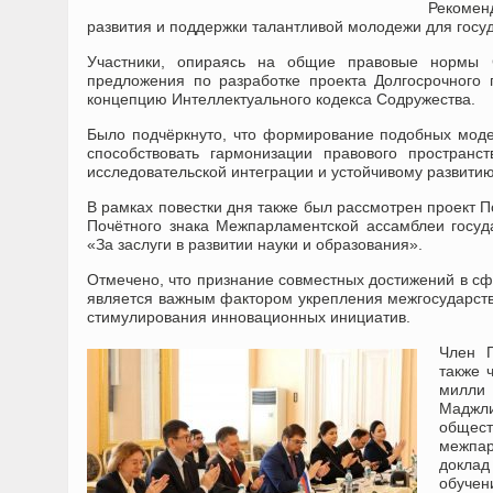
Рекоме
развития и поддержки талантливой молодежи для госуд
Участники, опираясь на общие правовые нормы С
предложения по разработке проекта Долгосрочного 
концепцию Интеллектуального кодекса Содружества.
Было подчёркнуто, что формирование подобных моде
способствовать гармонизации правового пространст
исследовательской интеграции и устойчивому развитию
В рамках повестки дня также был рассмотрен проект 
Почётного знака Межпарламентской ассамблеи госуд
«За заслуги в развитии науки и образования».
Отмечено, что признание совместных достижений в сф
является важным фактором укрепления межгосударств
стимулирования инновационных инициатив.
Член П
также 
милли 
Маджл
общес
межпар
доклад
обучен