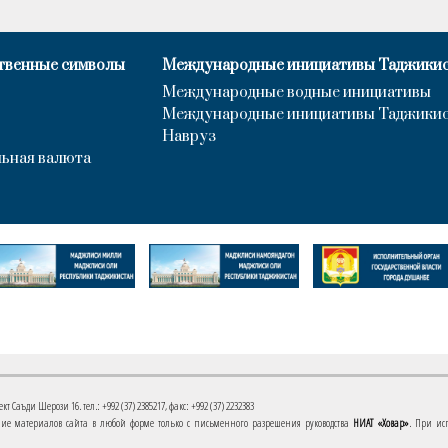
твенные символы
Международные инициативы Таджики
Международные водные инициативы
Международные инициативы Таджики
Навруз
ьная валюта
 Саъди Шерози 16. тел.: +992 (37) 2385217, факс: +992 (37) 2232383
е материалов сайта в любой форме только с письменного разрешения руководства
НИАТ «Ховар»
. При ис