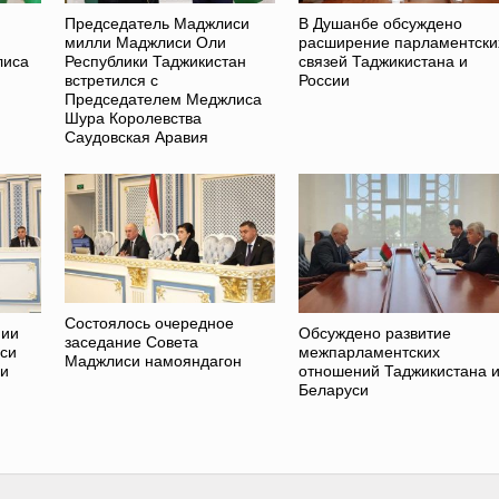
Председатель Маджлиси
В Душанбе обсуждено
милли Маджлиси Оли
расширение парламентски
лиса
Республики Таджикистан
связей Таджикистана и
встретился с
России
Председателем Меджлиса
Шура Королевства
Саудовская Аравия
Состоялось очередное
нии
Обсуждено развитие
заседание Совета
си
межпарламентских
Маджлиси намояндагон
си
отношений Таджикистана 
Беларуси