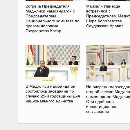
Встреча Председателя
Файзали Идизода
Маджлиси намояндагон с
встретился с
Председателем
Председателем Медж
Национального комитета по
Шура Королевства
правам человека
Саудовская Аравия
Государства Катар
В Маджлиси намояндагон
На очередном заседа
состоялось заседание по
второй сессии Маджли
случаю 29-й годовщины Дня
намояндагон Маджли
национального единства
Оли одобрено
инвестиционное
соглашение