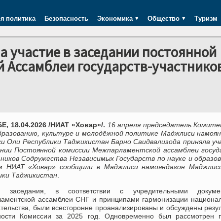
я политика
Безопасность
Экономика
Общество
Туризм
 участие в заседании постоянной
 Ассамблеи государств-участнико
, 18.04.2026 /НИАТ «Ховар»/.
16 апреля председатель Комите
образованию, культуре и молодёжной политике Маджлиси намоя
и Оли Республики Таджикистан Барно Саидвализода приняла уч
ании Постоянной комиссии Межпарламентской ассамблеи госуд
ников Содружества Независимых Государств по науке и образо
 НИАТ «Ховар» сообщили в Маджлиси намояндагон Маджлис
ики Таджикистан
.
 заседания, в соответствии с учредительными докуме
аментской ассамблеи СНГ и принципами гармонизации национал
ательства, были всесторонне проанализированы и обсуждены резу
ности Комиссии за 2025 год. Одновременно был рассмотрен п