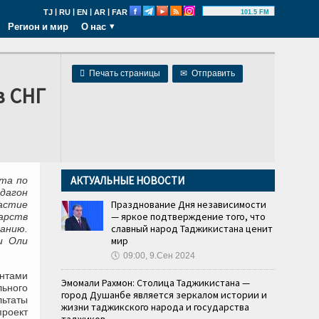
|
|
|
|
TJ
RU
EN
AR
FAR
101.5 FM
Регион и мир
О нас

Печать страницы
✉
Отправить
в СНГ
АКТУАЛЬНЫЕ НОВОСТИ
та по
ндагон
Празднование Дня независимости
астие
— яркое подтверждение того, что
арств
славный народ Таджикистана ценит
ванию.
мир
и Оли
🕔
09:00, 9.Сен 2024
нтами
Эмомали Рахмон: Столица Таджикистана —
ьного
город Душанбе является зеркалом истории и
льтаты
жизни таджикского народа и государства
роект