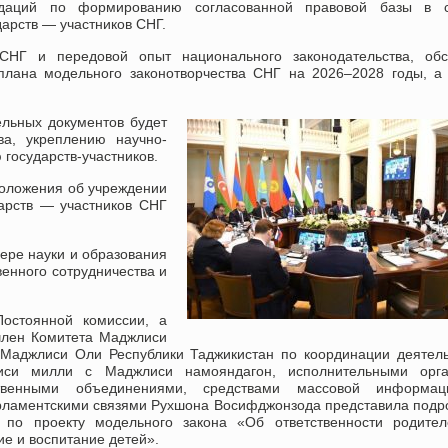
ндаций по формированию согласованной правовой базы в 
арств — участников СНГ.
НГ и передовой опыт национального законодательства, обс
плана модельного законотворчества СНГ на 2026–2028 годы, а
льных документов будет
ва, укреплению научно-
 государств-участников.
Положения об учреждении
арств — участников СНГ
ере науки и образования
енного сотрудничества и
остоянной комиссии, а
член Комитета Маджлиси
Маджлиси Оли Республики Таджикистан по координации деятел
иси милли с Маджлиси намояндагон, исполнительными орга
твенными объединениями, средствами массовой информа
ламентскими связями Рухшона Восифджонзода представила под
 по проекту модельного закона «Об ответственности родител
ие и воспитание детей».