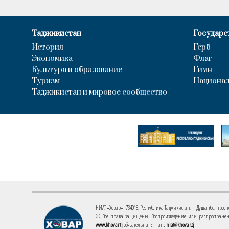
Таджикистан
Государс
История
Герб
Экономика
Флаг
Культура и образование
Гимн
Туризм
Национал
Таджикистан и мировое сообщество
НИАТ «Ховар»: 734018, Республика Таджикистан, г. Душанбе, проспект
© Все права защищены. Воспроизведение или распространени
www.khovar.tj
обязательна. E-mail:
niat@khovar.tj