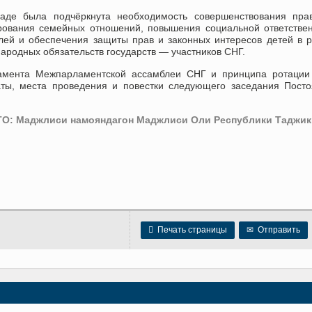
аде была подчёркнута необходимость совершенствования прав
рования семейных отношений, повышения социальной ответстве
лей и обеспечения защиты прав и законных интересов детей в 
ародных обязательств государств — участников СНГ.
ламента Межпарламентской ассамблеи СНГ и принципа ротации
ты, места проведения и повестки следующего заседания Пост
О: Маджлиси намояндагон Маджлиси Оли Республики Таджик

Печать страницы
✉
Отправить