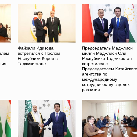
Файзали Идизода
Председатель Маджлиси
телем
встретился с Послом
милли Маджлиси Оли
Республики Корея в
Республики Таджикистан
ния
Таджикистане
встретился с
Председателем Китайског
агентства по
международному
сотрудничеству в целях
развития