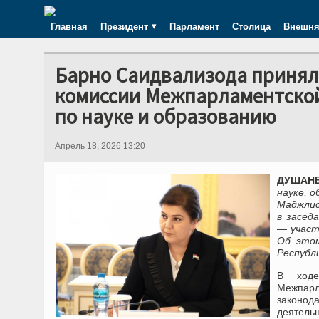
Главная
Президент
Парламент
Столица
Внешня
Барно Саидвализода приняла
комиссии Межпарламентской
по науке и образованию
Апрель 18, 2026 13:20
ДУШАНБЕ
науке, 
Маджлис
в засед
— участ
Об этом
Республ
В ходе
Межпарл
законод
деятель