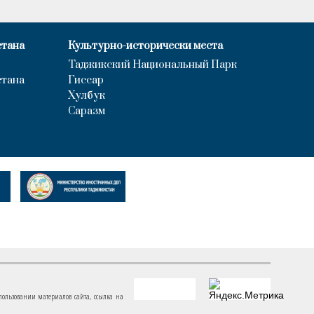
стана
Культурно-исторически места
Таджикский Национальный Парк
стана
Гиссар
Хулбук
Саразм
пользовании материалов сайта, ссылка на