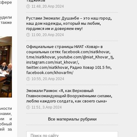
таджиков
сфере
🕔
11:48, 20.Апр 2024
удили
Рустами Эмомали: Душанбе – это наш город,
 также
наш дом надежды, который мы любим,
гордимся им и доверяем ему!
🕔
11:00, 20.Апр 2024
Официальные страницы НИАТ «Ховар» в
социальных сетях: facebook.com/niatkhovar,
t.me/niatkhovar, youtube.com/@niat_Khovar_tj,
instagram.com/niat_khovar/,
twitter.com/niatkhovar, Радио Ховар 101.5 fm,
facebook.com/khovarfm/
🕔
10:55, 20.Апр 2024
Эмомали Рахмон: «Я, как Верховный
Главнокомандующий Вооружёнными силами,
люблю каждого солдата, как своего сына»
🕔
11:51, 3.Апр 2024
ьности
нами,
ции и
Все материалы рубрики
робный
ей за