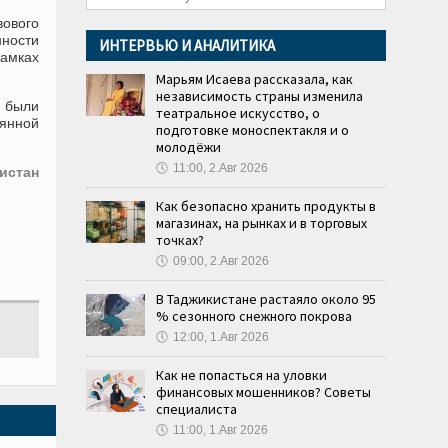
ового
нности
ИНТЕРВЬЮ И АНАЛИТИКА
рамках
Марьям Исаева рассказала, как
независимость страны изменила
 были
театральное искусство, о
оянной
подготовке моноспектакля и о
молодёжи
🕔
11:00, 2.Авг 2026
истан
Как безопасно хранить продукты в
магазинах, на рынках и в торговых
точках?
🕔
09:00, 2.Авг 2026
В Таджикистане растаяло около 95
% сезонного снежного покрова
🕔
12:00, 1.Авг 2026
Как не попасться на уловки
финансовых мошенников? Советы
специалиста
🕔
11:00, 1.Авг 2026