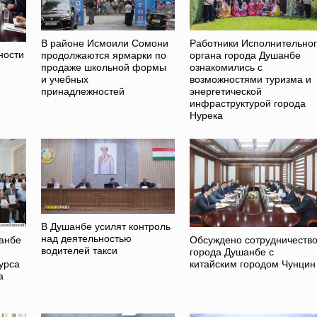
В районе Исмоили Сомони
Работники Исполнительно
ности
продолжаются ярмарки по
органа города Душанбе
продаже школьной формы
ознакомились с
и учебных
возможностями туризма и
принадлежностей
энергетической
инфраструктурой города
Нурека
В Душанбе усилят контроль
над деятельностью
шанбе
Обсуждено сотрудничеств
водителей такси
города Душанбе с
урса
китайским городом Чунцин
а