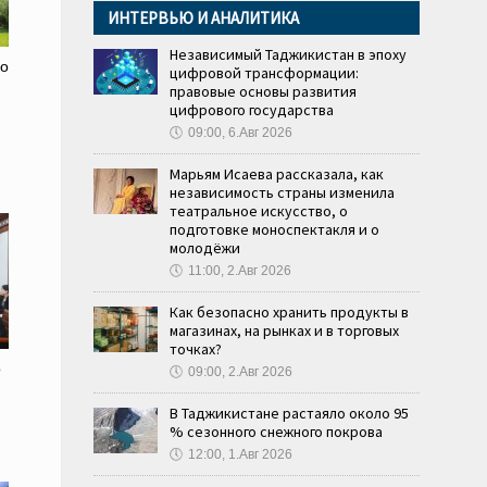
ИНТЕРВЬЮ И АНАЛИТИКА
Независимый Таджикистан в эпоху
го
цифровой трансформации:
правовые основы развития
цифрового государства
🕔
09:00, 6.Авг 2026
Марьям Исаева рассказала, как
независимость страны изменила
театральное искусство, о
подготовке моноспектакля и о
молодёжи
🕔
11:00, 2.Авг 2026
Как безопасно хранить продукты в
магазинах, на рынках и в торговых
точках?
о
🕔
09:00, 2.Авг 2026
В Таджикистане растаяло около 95
% сезонного снежного покрова
🕔
12:00, 1.Авг 2026