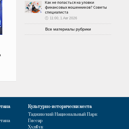
Как не попасться на уловки
финансовых мошенников? Советы
специалиста
🕔
11:00, 1.Авг 2026
Все материалы рубрики
а
стана
Культурно-исторически места
Таджикский Национальный Парк
стана
Гиссар
Хулбук