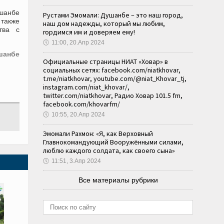
ушанбе
Рустами Эмомали: Душанбе – это наш город,
 также
наш дом надежды, который мы любим,
тва с
гордимся им и доверяем ему!
🕔
11:00, 20.Апр 2024
шанбе
Официальные страницы НИАТ «Ховар» в
социальных сетях: facebook.com/niatkhovar,
t.me/niatkhovar, youtube.com/@niat_Khovar_tj,
instagram.com/niat_khovar/,
twitter.com/niatkhovar, Радио Ховар 101.5 fm,
facebook.com/khovarfm/
🕔
10:55, 20.Апр 2024
Эмомали Рахмон: «Я, как Верховный
Главнокомандующий Вооружёнными силами,
люблю каждого солдата, как своего сына»
🕔
11:51, 3.Апр 2024
Все материалы рубрики