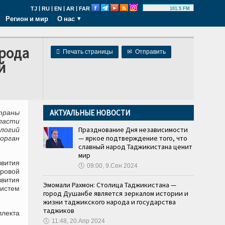
|
|
|
|
TJ
RU
EN
AR
FAR
101.5 FM
Регион и мир
О нас
орода

Печать страницы
✉
Отправить
й
АКТУАЛЬНЫЕ НОВОСТИ
траны
ласти
Празднование Дня независимости
логий
— яркое подтверждение того, что
орган
славный народ Таджикистана ценит
мир
звития
🕔
09:00, 9.Сен 2024
ровой
вития
Эмомали Рахмон: Столица Таджикистана —
истем
город Душанбе является зеркалом истории и
жизни таджикского народа и государства
таджиков
ллекта
🕔
11:48, 20.Апр 2024