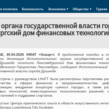
я политика
Безопасность
Экономика
Общество
Туризм
органа государственной власти г
ргский дом финансовых технологи
, 30.04.2026 /НИАТ «Ховар»/.
В продолжение поездки в с
са делегация Исполнительного органа государственной в
 Душанбе посетила Люксембургский дом финансовых техно
 Великого Герцогства Люксембург, сообщает Исполнительный 
ственной власти города Душанбе.
встречи с руководством LHoFT были рассмотрены перспективы ра
ничества в сферах финансов и предпринимательства, циф
рмации, внедрения концепции «умного города», а также раз
вых технологий, инвестиционных технологических решений, с
латежей и поддержки стартапов.
остью Центра практического опыта в области искусственного инте
батора Luxembourg City Incubator.