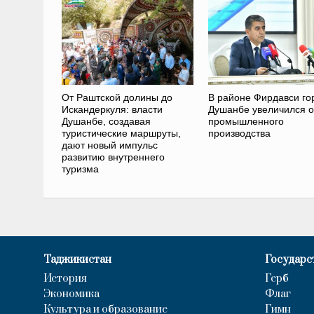
От Раштcкой долины до
В районе Фирдавси го
Искандеркуля: власти
Душанбе увеличился 
Душанбе, создавая
промышленного
туристические маршруты,
производства
дают новый импульс
развитию внутреннего
туризма
Таджикистан
Государс
История
Герб
Экономика
Флаг
Культура и образование
Гимн