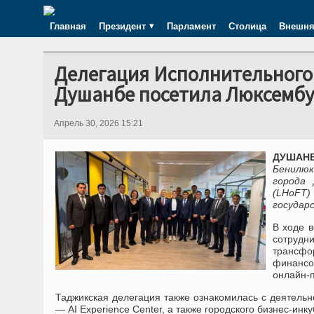
Главная
Президент
Парламент
Столица
Внешня
Делегация Исполнительного 
Душанбе посетила Люксембу
Апрель 30, 2026 15:21
ДУШАНБЕ
Бенилюк
города
(LHoFT)
государ
В ходе 
сотруд
трансфо
финансо
онлайн-п
Таджикская делегация также ознакомилась с деятельн
— AI Experience Center, а также городского бизнес-инку