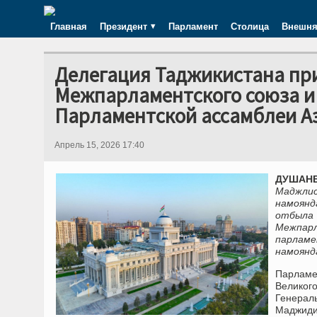
Главная
Президент
Парламент
Столица
Внешня
Делегация Таджикистана при
Межпарламентского союза и
Парламентской ассамблеи А
Апрель 15, 2026 17:40
ДУШАНБЕ
Маджли
намоян
отбыла 
Межпар
парламе
намоянд
Парламе
Великог
Генерал
Маджиди