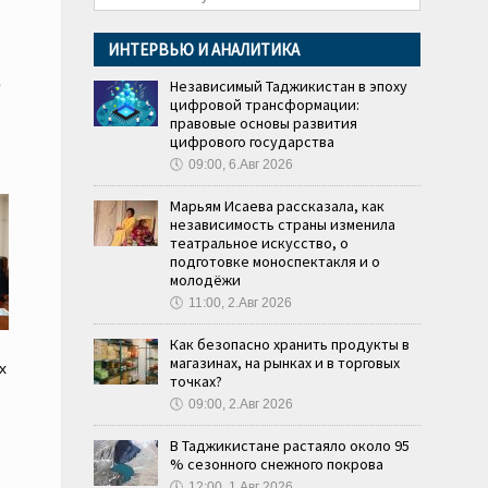
ИНТЕРВЬЮ И АНАЛИТИКА
о
Независимый Таджикистан в эпоху
цифровой трансформации:
правовые основы развития
цифрового государства
🕔
09:00, 6.Авг 2026
Марьям Исаева рассказала, как
независимость страны изменила
театральное искусство, о
подготовке моноспектакля и о
молодёжи
🕔
11:00, 2.Авг 2026
Как безопасно хранить продукты в
магазинах, на рынках и в торговых
х
точках?
🕔
09:00, 2.Авг 2026
В Таджикистане растаяло около 95
% сезонного снежного покрова
🕔
12:00, 1.Авг 2026