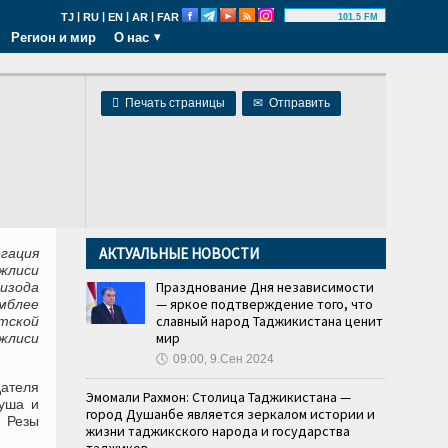
|
|
|
|
TJ
RU
EN
AR
FAR
101.5 FM
Регион и мир
О нас

Печать страницы
✉
Отправить
АКТУАЛЬНЫЕ НОВОСТИ
гация
жлиси
Празднование Дня независимости
изода
— яркое подтверждение того, что
мблее
славный народ Таджикистана ценит
тской
мир
жлиси
🕔
09:00, 9.Сен 2024
ателя
Эмомали Рахмон: Столица Таджикистана —
муша и
город Душанбе является зеркалом истории и
а Резы
жизни таджикского народа и государства