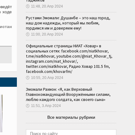
таджиков
ведёт
🕔
11:48, 20.Апр 2024
в ходе
Рустами Эмомали: Душанбе – это наш город,
наш дом надежды, который мы любим,
истан
гордимся им и доверяем ему!
🕔
11:00, 20.Апр 2024
Официальные страницы НИАТ «Ховар» в
социальных сетях: facebook.com/niatkhovar,
t.me/niatkhovar, youtube.com/@niat_Khovar_tj,
instagram.com/niat_khovar/,
twitter.com/niatkhovar, Радио Ховар 101.5 fm,
facebook.com/khovarfm/
🕔
10:55, 20.Апр 2024
Эмомали Рахмон: «Я, как Верховный
Главнокомандующий Вооружёнными силами,
люблю каждого солдата, как своего сына»
🕔
11:51, 3.Апр 2024
Все материалы рубрики