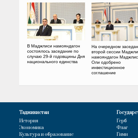
В Маджлиси намояндагон
На очередном заседа
состоялось заседание по
второй сессии Маджли
случаю 29-й годовщины Дня
намояндагон Маджли
национального единства
Оли одобрено
инвестиционное
соглашение
Таджикистан
Государс
История
Герб
Экономика
Флаг
Культура и образование
Гимн