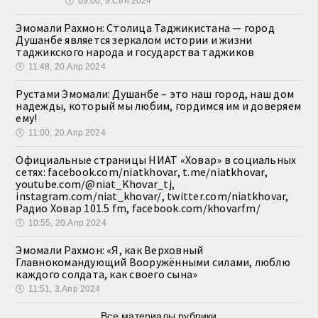
🕔
09:00, 9.Сен 2024
Эмомали Рахмон: Столица Таджикистана — город
Душанбе является зеркалом истории и жизни
таджикского народа и государства таджиков
🕔
11:48, 20.Апр 2024
Рустами Эмомали: Душанбе – это наш город, наш дом
надежды, который мы любим, гордимся им и доверяем
ему!
🕔
11:00, 20.Апр 2024
Официальные страницы НИАТ «Ховар» в социальных
сетях: facebook.com/niatkhovar, t.me/niatkhovar,
youtube.com/@niat_Khovar_tj,
instagram.com/niat_khovar/, twitter.com/niatkhovar,
Радио Ховар 101.5 fm, facebook.com/khovarfm/
🕔
10:55, 20.Апр 2024
Эмомали Рахмон: «Я, как Верховный
Главнокомандующий Вооружёнными силами, люблю
каждого солдата, как своего сына»
🕔
11:51, 3.Апр 2024
Все материалы рубрики