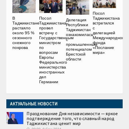
Посол
В
Посол
Таджикистана
Делегация
Таджикистане
Таджикистана
встретился
Республики
растаяло
провел
с
Таджикистан
около 95 %
встречу с
делегацией
ознакомилась
сезонного
Государственным
Международного
с
снежного
министром
фонда
промышленным
покрова
по
«Послание
потенциалом
вопросам
мира»
Брестской
Европы
области
Федерального
министерства
иностранных
дел
Германии
АКТУАЛЬНЫЕ НОВОСТИ
Празднование Дня независимости — яркое
подтверждение того, что славный народ
Таджикистана ценит мир