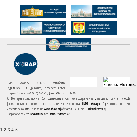
НИАТ «Ховар»: 734018, Республика
Таджикистан, г. Душанбе, проспект Саъди
Шерози 16. тел.: +992 (37) 2385217, факс: +992 (37) 2232383
© Все права защищены. Воспроизведение или распространение материалов сайта в любой
форме только с письменного разрешения руководства
НИАТ «Ховар»
. При использовании
материалов сайта, ссылка на
www.khovar.tj
обязательна. E-mail:
niat@khovar.tj
Разработка сайта:
Рекламное агентство "adMedia"
1 2 3 4 5