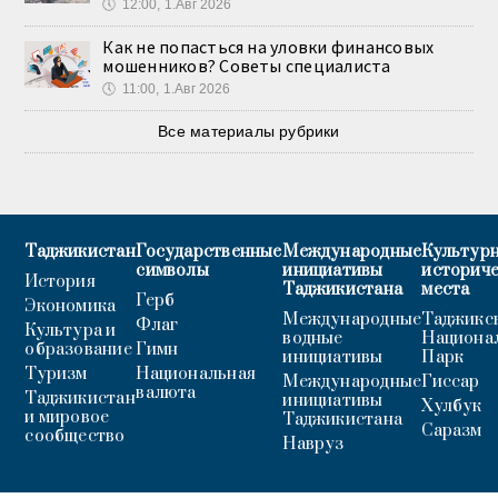
🕔
12:00, 1.Авг 2026
Как не попасться на уловки финансовых
мошенников? Советы специалиста
🕔
11:00, 1.Авг 2026
Все материалы рубрики
Таджикистан
Государственные
Международные
Культурн
символы
инициативы
историч
История
Таджикистана
места
Герб
Экономика
Международные
Таджикс
Флаг
Культура и
водные
Национа
образование
Гимн
инициативы
Парк
Туризм
Национальная
Международные
Гиссар
валюта
Таджикистан
инициативы
Хулбук
и мировое
Таджикистана
Саразм
сообщество
Навруз