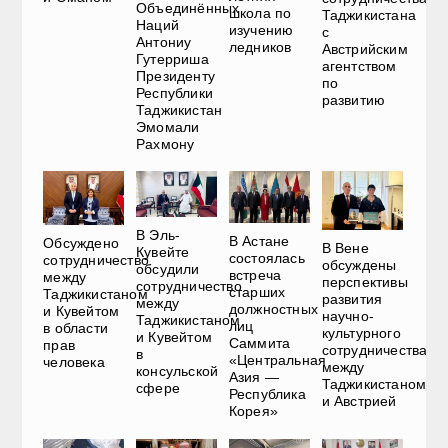
Объединённых
школа по
Таджикистана
Наций
изучению
с
Антониу
ледников
Австрийским
Гутерриша
агентством
Президенту
по
Республики
развитию
Таджикистан
Эмомали
Рахмону
В Эль-
В Астане
Обсуждено
В Вене
Кувейте
состоялась
сотрудничество
обсуждены
обсудили
встреча
между
перспективы
сотрудничество
старших
Таджикистаном
развития
между
должностных
и Кувейтом
научно-
Таджикистаном
лиц
в области
культурного
и Кувейтом
Саммита
прав
сотрудничества
в
«Центральная
человека
между
консульской
Азия —
Таджикистаном
сфере
Республика
и Австрией
Корея»