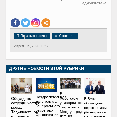
Таджикистана

Печать страницы
✉
Отправить
Апрель 15, 2026 11:27
ДРУГИЕ НОВОСТИ ЭТОЙ РУБРИКИ
В
Поздравительная
Хорогском
Обсуждено
В Вене
телеграмма
университете
сотрудничество
обсуждены
Генерального
стартовала
между
перспективы
секретаря
Международная
Таджикистаном
расширения
Организации
летняя
и Оманом
сотрудничества