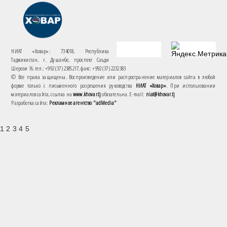
НИАТ «Ховар»: 734018, Республика
Таджикистан, г. Душанбе, проспект Саъди
Шерози 16. тел.: +992 (37) 2385217, факс: +992 (37) 2232383
© Все права защищены. Воспроизведение или распространение материалов сайта в любой
форме только с письменного разрешения руководства
НИАТ «Ховар»
. При использовании
материалов сайта, ссылка на
www.khovar.tj
обязательна. E-mail:
niat@khovar.tj
Разработка сайта:
Рекламное агентство "adMedia"
1 2 3 4 5