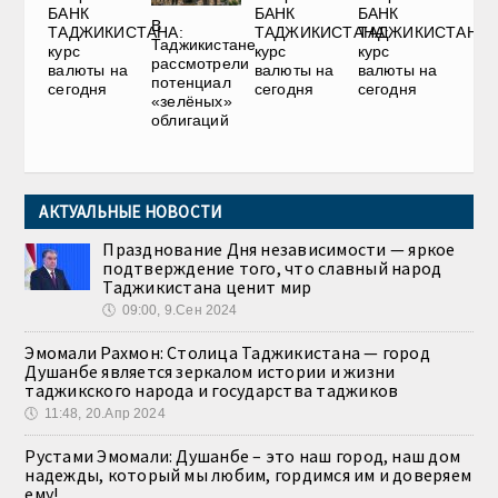
БАНК
БАНК
БАНК
В
ТАДЖИКИСТАНА:
ТАДЖИКИСТАНА:
ТАДЖИКИСТАНА:
Таджикистане
курс
курс
курс
рассмотрели
валюты на
валюты на
валюты на
потенциал
сегодня
сегодня
сегодня
«зелёных»
облигаций
АКТУАЛЬНЫЕ НОВОСТИ
Празднование Дня независимости — яркое
подтверждение того, что славный народ
Таджикистана ценит мир
🕔
09:00, 9.Сен 2024
Эмомали Рахмон: Столица Таджикистана — город
Душанбе является зеркалом истории и жизни
таджикского народа и государства таджиков
🕔
11:48, 20.Апр 2024
Рустами Эмомали: Душанбе – это наш город, наш дом
надежды, который мы любим, гордимся им и доверяем
ему!