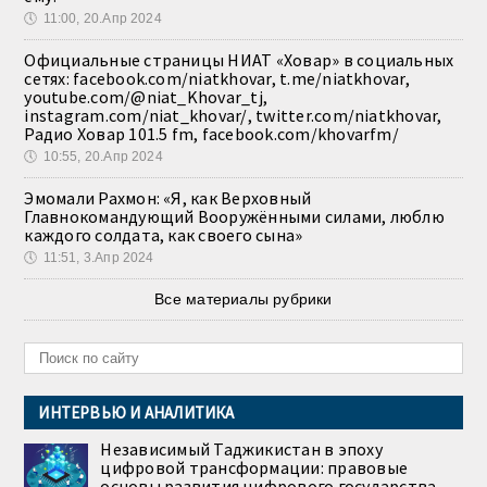
🕔
11:00, 20.Апр 2024
Официальные страницы НИАТ «Ховар» в социальных
сетях: facebook.com/niatkhovar, t.me/niatkhovar,
youtube.com/@niat_Khovar_tj,
instagram.com/niat_khovar/, twitter.com/niatkhovar,
Радио Ховар 101.5 fm, facebook.com/khovarfm/
🕔
10:55, 20.Апр 2024
Эмомали Рахмон: «Я, как Верховный
Главнокомандующий Вооружёнными силами, люблю
каждого солдата, как своего сына»
🕔
11:51, 3.Апр 2024
Все материалы рубрики
ИНТЕРВЬЮ И АНАЛИТИКА
Независимый Таджикистан в эпоху
цифровой трансформации: правовые
основы развития цифрового государства