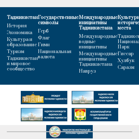
Таджикистан
Государственные
Международные
Культурн
символы
инициативы
историч
История
Таджикистана
места
Герб
Экономика
Международные
Таджикс
Флаг
Культура и
водные
Национа
образование
Гимн
инициативы
Парк
Туризм
Национальная
Международные
Гиссар
валюта
Таджикистан
инициативы
Хулбук
и мировое
Таджикистана
Саразм
сообщество
Навруз