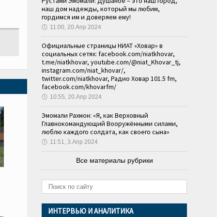
Рустами Эмомали: Душанбе – это наш город,
наш дом надежды, который мы любим,
гордимся им и доверяем ему!
🕔
11:00, 20.Апр 2024
Официальные страницы НИАТ «Ховар» в
социальных сетях: facebook.com/niatkhovar,
t.me/niatkhovar, youtube.com/@niat_Khovar_tj,
instagram.com/niat_khovar/,
twitter.com/niatkhovar, Радио Ховар 101.5 fm,
facebook.com/khovarfm/
🕔
10:55, 20.Апр 2024
Эмомали Рахмон: «Я, как Верховный
Главнокомандующий Вооружёнными силами,
люблю каждого солдата, как своего сына»
🕔
11:51, 3.Апр 2024
Все материалы рубрики
ИНТЕРВЬЮ И АНАЛИТИКА