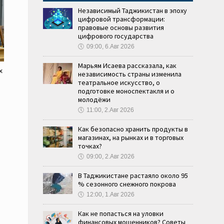
Независимый Таджикистан в эпоху
цифровой трансформации:
правовые основы развития
цифрового государства
🕔
09:00, 6.Авг 2026
Марьям Исаева рассказала, как
х
независимость страны изменила
театральное искусство, о
подготовке моноспектакля и о
молодёжи
🕔
11:00, 2.Авг 2026
Как безопасно хранить продукты в
магазинах, на рынках и в торговых
точках?
🕔
09:00, 2.Авг 2026
В Таджикистане растаяло около 95
% сезонного снежного покрова
🕔
12:00, 1.Авг 2026
Как не попасться на уловки
финансовых мошенников? Советы