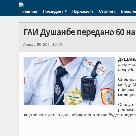
Главная
Президент
Парламент
Столица
Внешня
ГАИ Душанбе передано 60 н
Апрель 29, 2026 16:20
ДУШАН
автомоб
нагрудн
Специал
между М
офисом 
милиции 
Следует
реализа
внутренних дел, в дальнейшем оно также будет продол