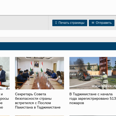

Печать страницы
✉
Отправить
 и
Секретарь Совета
В Таджикистане с начала
просы
безопасности страны
года зарегистрировано 513
ре
встретился с Послом
пожаров
ью
Пакистана в Таджикистане