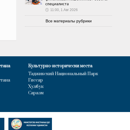
специалиста
🕔
11:00, 1.Авг 2026
Все материалы рубрики
стана
Культурно-исторически места
Таджикский Национальный Парк
стана
Гиссар
Хулбук
Саразм