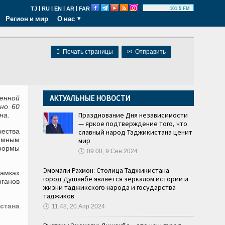
|
|
|
|
TJ
RU
EN
AR
FAR
101.5 FM
Регион и мир
О нас

Печать страницы
✉
Отправить
АКТУАЛЬНЫЕ НОВОСТИ
енной
но 60
Празднование Дня независимости
на.
— яркое подтверждение того, что
чества
славный народ Таджикистана ценит
аммным
мир
формы
🕔
09:00, 9.Сен 2024
Эмомали Рахмон: Столица Таджикистана —
амках
город Душанбе является зеркалом истории и
ганов
жизни таджикского народа и государства
таджиков
стана
🕔
11:48, 20.Апр 2024