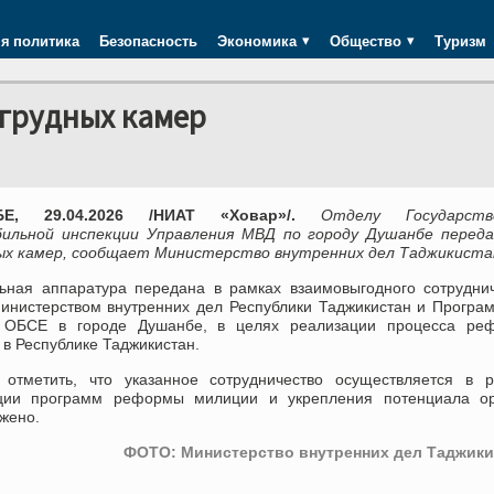
я политика
Безопасность
Экономика
Общество
Туризм
агрудных камер
БЕ, 29.04.2026 /НИАТ «Ховар»/.
Отделу Государств
ильной инспекции Управления МВД по городу Душанбе переда
ых камер, сообщает Министерство внутренних дел Таджикиста
ьная аппаратура передана в рамках взаимовыгодного сотрудни
инистерством внутренних дел Республики Таджикистан и Прогр
ОБСЕ в городе Душанбе, в целях реализации процесса ре
в Республике Таджикистан.
 отметить, что указанное сотрудничество осуществляется в р
ции программ реформы милиции и укрепления потенциала ор
жено.
ФОТО: Министерство внутренних дел Таджики