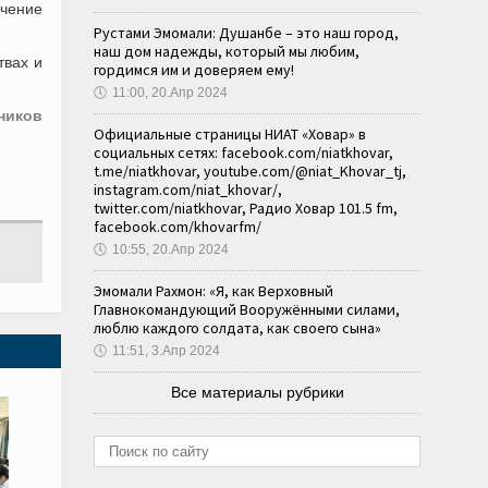
ечение
Рустами Эмомали: Душанбе – это наш город,
наш дом надежды, который мы любим,
твах и
гордимся им и доверяем ему!
🕔
11:00, 20.Апр 2024
ников
Официальные страницы НИАТ «Ховар» в
социальных сетях: facebook.com/niatkhovar,
t.me/niatkhovar, youtube.com/@niat_Khovar_tj,
instagram.com/niat_khovar/,
twitter.com/niatkhovar, Радио Ховар 101.5 fm,
facebook.com/khovarfm/
🕔
10:55, 20.Апр 2024
Эмомали Рахмон: «Я, как Верховный
Главнокомандующий Вооружёнными силами,
люблю каждого солдата, как своего сына»
🕔
11:51, 3.Апр 2024
Все материалы рубрики