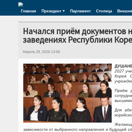
Главная
Президент
Парламент
Столица
Внешня
Начался приём документов н
заведениях Республики Кор
Апрель 29, 2026 13:00
ДУШАНБЕ
2027 уч
Корея. 
учрежде
Приём д
сотрудн
высшими
Для аби
корейск
Желающ
зависимости от выбранного направления и будущей сп