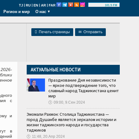
|
|
|
|
TJ
RU
EN
AR
FAR
101.5 FM
Регион и мир
О нас

Печать страницы
✉
Отправить
АКТУАЛЬНЫЕ НОВОСТИ
2026-
ублики
Празднование Дня независимости
енное
— яркое подтверждение того, что
славный народ Таджикистана ценит
дного
мир
вия с
🕔
09:00, 9.Сен 2024
Эмомали Рахмон: Столица Таджикистана —
ому и
город Душанбе является зеркалом истории и
жизни таджикского народа и государства
таджиков
гут в
едений
🕔
11:48, 20.Апр 2024