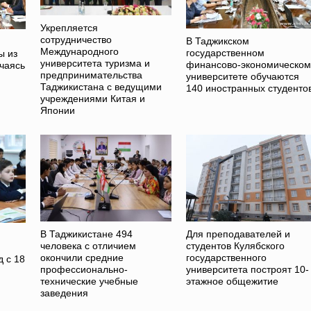
Укрепляется
сотрудничество
В Таджикском
Международного
государственном
ы из
университета туризма и
финансово-экономическом
чаясь
предпринимательства
университете обучаются
Таджикистана с ведущими
140 иностранных студенто
учреждениями Китая и
Японии
В Таджикистане 494
Для преподавателей и
человека с отличием
студентов Кулябского
окончили средние
государственного
 с 18
профессионально-
университета построят 10-
технические учебные
этажное общежитие
заведения