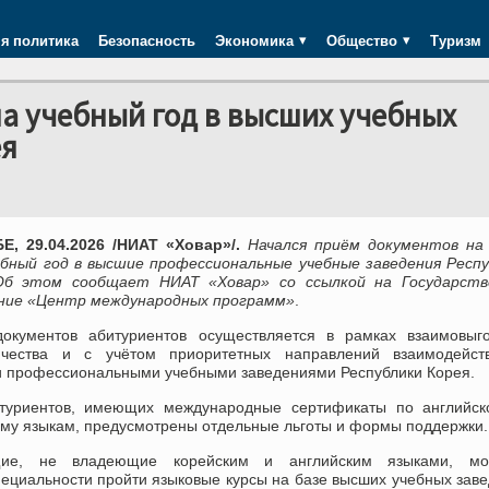
я политика
Безопасность
Экономика
Общество
Туризм
а учебный год в высших учебных
ея
, 29.04.2026 /НИАТ «Ховар»/.
Начался приём документов на 
ебный год в высшие профессиональные учебные заведения Респ
Об этом сообщает НИАТ «Ховар» со ссылкой на Государств
ние «Центр международных программ»
.
окументов абитуриентов осуществляется в рамках взаимовыго
ичества и с учётом приоритетных направлений взаимодейст
 профессиональными учебными заведениями Республики Корея.
туриентов, имеющих международные сертификаты по английск
ому языкам, предусмотрены отдельные льготы и формы поддержки.
ие, не владеющие корейским и английским языками, мо
ециальности пройти языковые курсы на базе высших учебных зав