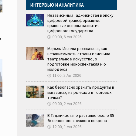
ИНТЕРВЬЮ И АНАЛИТИКА
Независимый Таджикистан в эпоху
цифровой трансформации:
правовые основы развития
цифрового государства
🕔
09:00, 6.Авг 2026
в
Марьям Исаева рассказала, как
независимость страны изменила
театральное искусство, о
подготовке моноспектакля и о
молодёжи
🕔
11:00, 2.Авг 2026
Как безопасно хранить продукты в
магазинах, на рынках и в торговых
точках?
🕔
09:00, 2.Авг 2026
В Таджикистане растаяло около 95
% сезонного снежного покрова
🕔
12:00, 1.Авг 2026