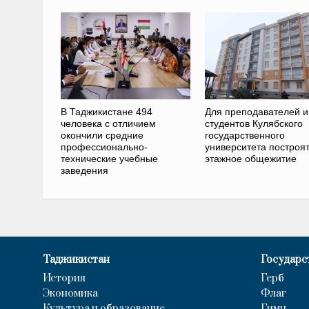
В Таджикистане 494
Для преподавателей и
человека с отличием
студентов Кулябского
окончили средние
государственного
профессионально-
университета построят
технические учебные
этажное общежитие
заведения
Таджикистан
Государс
История
Герб
Экономика
Флаг
Культура и образование
Гимн