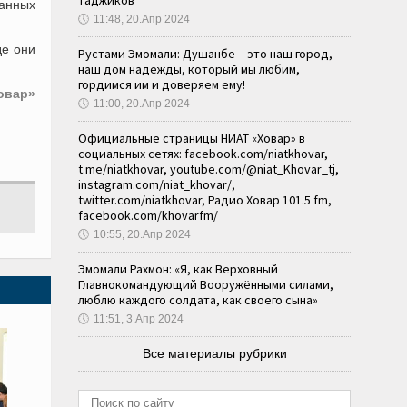
таджиков
анных
🕔
11:48, 20.Апр 2024
де они
Рустами Эмомали: Душанбе – это наш город,
наш дом надежды, который мы любим,
гордимся им и доверяем ему!
овар»
🕔
11:00, 20.Апр 2024
Официальные страницы НИАТ «Ховар» в
социальных сетях: facebook.com/niatkhovar,
t.me/niatkhovar, youtube.com/@niat_Khovar_tj,
instagram.com/niat_khovar/,
twitter.com/niatkhovar, Радио Ховар 101.5 fm,
facebook.com/khovarfm/
🕔
10:55, 20.Апр 2024
Эмомали Рахмон: «Я, как Верховный
Главнокомандующий Вооружёнными силами,
люблю каждого солдата, как своего сына»
🕔
11:51, 3.Апр 2024
Все материалы рубрики