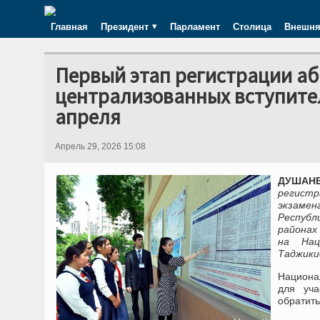
Главная
Президент
Парламент
Столица
Внешня
Первый этап регистрации аб
централизованных вступител
апреля
Апрель 29, 2026 15:08
ДУШАНБЕ
регистр
экзаме
Республ
районах
на Нац
Таджики
Национа
для уча
обратить