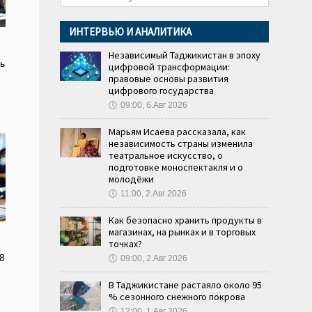
ИНТЕРВЬЮ И АНАЛИТИКА
Независимый Таджикистан в эпоху
ь
цифровой трансформации:
правовые основы развития
цифрового государства
🕔
09:00, 6.Авг 2026
Марьям Исаева рассказала, как
независимость страны изменила
театральное искусство, о
подготовке моноспектакля и о
молодёжи
🕔
11:00, 2.Авг 2026
Как безопасно хранить продукты в
магазинах, на рынках и в торговых
точках?
8
🕔
09:00, 2.Авг 2026
В Таджикистане растаяло около 95
% сезонного снежного покрова
🕔
12:00, 1.Авг 2026