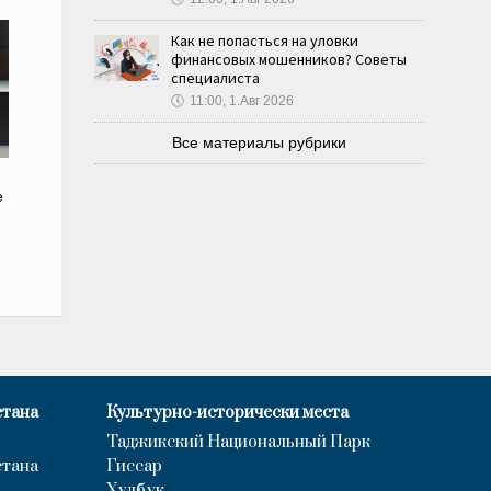
Как не попасться на уловки
финансовых мошенников? Советы
специалиста
🕔
11:00, 1.Авг 2026
Все материалы рубрики
е
стана
Культурно-исторически места
Таджикский Национальный Парк
стана
Гиссар
Хулбук