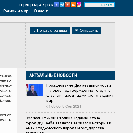
|
|
|
|
TJ
RU
EN
AR
FAR
101.5 FM
Регион и мир
О нас

Печать страницы
✉
Отправить
АКТУАЛЬНЫЕ НОВОСТИ
этапа
льных
Празднование Дня независимости
дения
— яркое подтверждение того, что
одах и
славный народ Таджикистана ценит
сылкой
мир
блики
🕔
09:00, 9.Сен 2024
ваться
Эмомали Рахмон: Столица Таджикистана —
нты и
город Душанбе является зеркалом истории и
жизни таджикского народа и государства