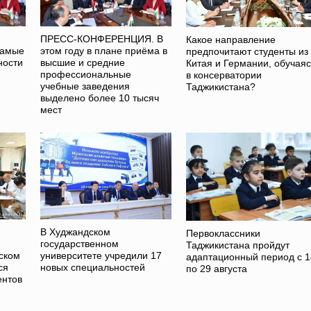
ПРЕСС-КОНФЕРЕНЦИЯ. В
Какое направление
самые
этом году в плане приёма в
предпочитают студенты из
ности
высшие и средние
Китая и Германии, обучаяс
профессиональные
в консерватории
учебные заведения
Таджикистана?
выделено более 10 тысяч
мест
В Худжандском
Первоклассники
государственном
Таджикистана пройдут
ском
университете учредили 17
адаптационный период с 1
ся
новых специальностей
по 29 августа
ентов