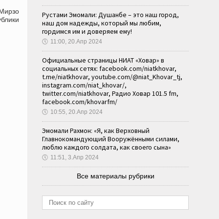
 Мирзо
Рустами Эмомали: Душанбе – это наш город,
ублики
наш дом надежды, который мы любим,
гордимся им и доверяем ему!
🕔
11:00, 20.Апр 2024
Официальные страницы НИАТ «Ховар» в
социальных сетях: facebook.com/niatkhovar,
t.me/niatkhovar, youtube.com/@niat_Khovar_tj,
instagram.com/niat_khovar/,
twitter.com/niatkhovar, Радио Ховар 101.5 fm,
facebook.com/khovarfm/
🕔
10:55, 20.Апр 2024
Эмомали Рахмон: «Я, как Верховный
Главнокомандующий Вооружёнными силами,
люблю каждого солдата, как своего сына»
🕔
11:51, 3.Апр 2024
Все материалы рубрики