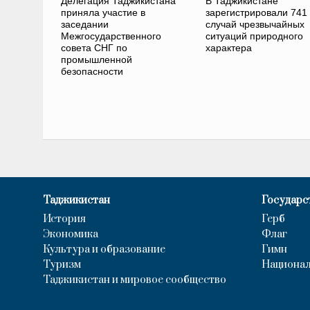
Делегация Таджикистана
В Таджикистане
приняла участие в
зарегистрировали 741
заседании
случай чрезвычайных
Межгосударственного
ситуаций природного
совета СНГ по
характера
промышленной
безопасности
Таджикистан
Государс
История
Герб
Экономика
Флаг
Культура и образование
Гимн
Туризм
Национал
Таджикистан и мировое сообщество