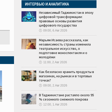
ИНТЕРВЬЮ И АНАЛИТИКА
Независимый Таджикистан в эпоху
цифровой трансформации:
правовые основы развития
цифрового государства
🕔
09:00, 6.Авг 2026
Марьям Исаева рассказала, как
независимость страны изменила
театральное искусство, о
подготовке моноспектакля и о
молодёжи
🕔
11:00, 2.Авг 2026
Как безопасно хранить продукты в
магазинах, на рынках и в торговых
точках?
🕔
09:00, 2.Авг 2026
В Таджикистане растаяло около 95
% сезонного снежного покрова
🕔
12:00, 1.Авг 2026