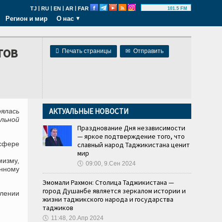
|
|
|
|
TJ
RU
EN
AR
FAR
101.5 FM
Регион и мир
О нас
тов

Печать страницы
✉
Отправить
АКТУАЛЬНЫЕ НОВОСТИ
оялась
льной
Празднование Дня независимости
— яркое подтверждение того, что
сфере
славный народ Таджикистана ценит
мир
изму,
🕔
09:00, 9.Сен 2024
нному
Эмомали Рахмон: Столица Таджикистана —
город Душанбе является зеркалом истории и
влении
жизни таджикского народа и государства
таджиков
🕔
11:48, 20.Апр 2024