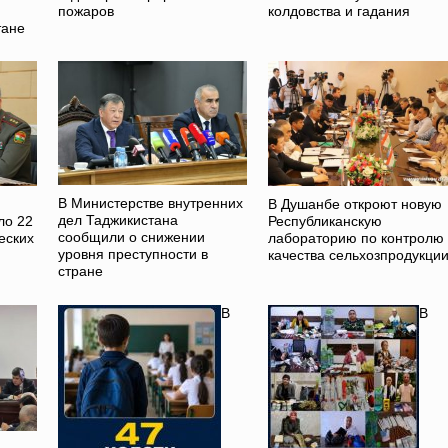
пожаров
колдовства и гадания
тане
В Министерстве внутренних
В Душанбе откроют новую
дел Таджикистана
ло 22
Республиканскую
сообщили о снижении
еских
лабораторию по контролю
уровня преступности в
качества сельхозпродукци
стране
В
В