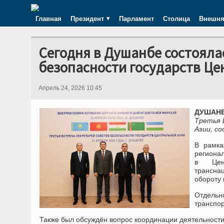
Главная
Президент
Парламент
Столица
Внешня
Сегодня в Душанбе состояла
безопасности государств Це
Апрель 24, 2026 10:45
ДУШАНБЕ
Третья 
Азии, с
В рамка
региона
в Цент
трансна
обороту 
Отдельн
транспор
Также был обсуждён вопрос координации деятельности