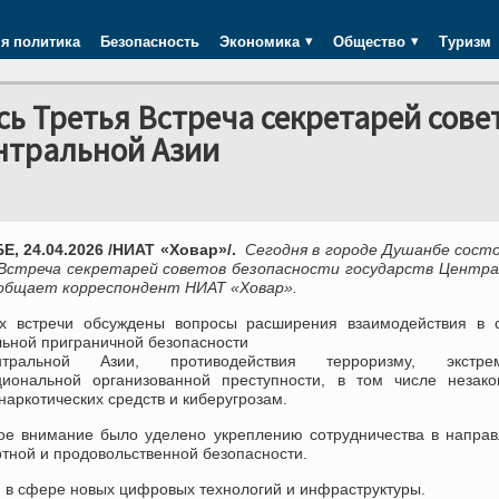
я политика
Безопасность
Экономика
Общество
Туризм
сь Третья Встреча секретарей сове
нтральной Азии
, 24.04.2026 /НИАТ «Ховар»/.
Сегодня в городе Душанбе сост
Встреча секретарей советов безопасности государств Центра
ообщает корреспондент НИАТ «Ховар».
х встречи обсуждены вопросы расширения взаимодействия в 
льной приграничной безопасности
ральной Азии, противодействия терроризму, экстрем
циональной организованной преступности, в том числе незако
наркотических средств и киберугрозам.
ое внимание было уделено укреплению сотрудничества в напра
тной и продовольственной безопасности.
 в сфере новых цифровых технологий и инфраструктуры.