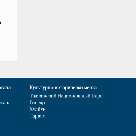
0
стана
Культурно-исторически места
Таджикский Национальный Парк
стана
Гиссар
Хулбук
Саразм