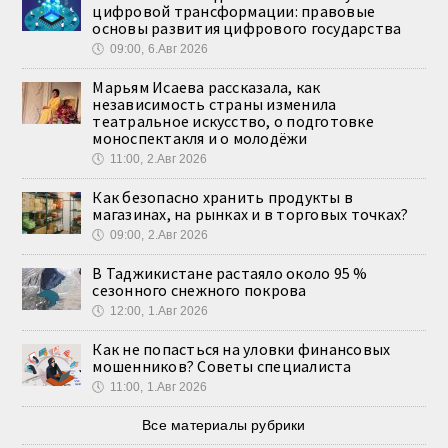
цифровой трансформации: правовые
основы развития цифрового государства
🕔
09:00, 6.Авг 2026
Марьям Исаева рассказала, как
независимость страны изменила
театральное искусство, о подготовке
моноспектакля и о молодёжи
🕔
11:00, 2.Авг 2026
Как безопасно хранить продукты в
магазинах, на рынках и в торговых точках?
🕔
09:00, 2.Авг 2026
В Таджикистане растаяло около 95 %
сезонного снежного покрова
🕔
12:00, 1.Авг 2026
Как не попасться на уловки финансовых
мошенников? Советы специалиста
🕔
11:00, 1.Авг 2026
Все материалы рубрики