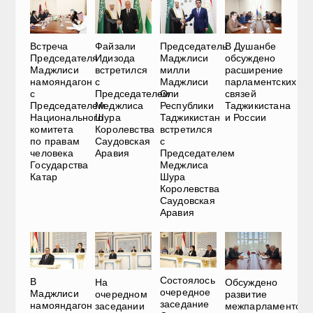
Встреча
Файзали
Председатель
В Душанбе
Председателя
Идизода
Маджлиси
обсуждено
Маджлиси
встретился
милли
расширение
намояндагон
с
Маджлиси
парламентских
с
Председателем
Оли
связей
Председателем
Меджлиса
Республики
Таджикистана
Национального
Шура
Таджикистан
и России
комитета
Королевства
встретился
по правам
Саудовская
с
человека
Аравия
Председателем
Государства
Меджлиса
Катар
Шура
Королевства
Саудовская
Аравия
Состоялось
В
На
Обсуждено
очередное
Маджлиси
очередном
развитие
заседание
намояндагон
заседании
межпарламентски