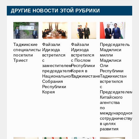
ДРУГИЕ НОВОСТИ ЭТОЙ РУБРИКИ
Таджикские
Файзали
Файзали
Председатель
специалисты
Идизода
Идизода
Маджлиси
посетили
встретился
встретился
милли
Триест
с
с Послом
Маджлиси
заместителем
Республики
Оли
председателя
Корея в
Республики
Национального
Таджикистане
Таджикистан
Собрания
встретился
Республики
с
Корея
Председателем
Китайского
агентства
по
международному
сотрудничеству
в целях
развития