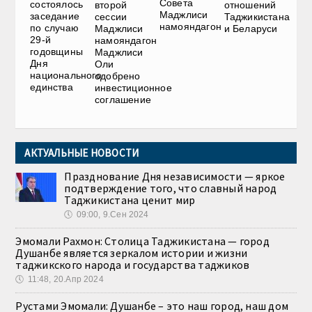
Совета
состоялось
второй
отношений
Маджлиси
заседание
сессии
Таджикистана
намояндагон
по случаю
Маджлиси
и Беларуси
29-й
намояндагон
годовщины
Маджлиси
Дня
Оли
национального
одобрено
единства
инвестиционное
соглашение
АКТУАЛЬНЫЕ НОВОСТИ
Празднование Дня независимости — яркое
подтверждение того, что славный народ
Таджикистана ценит мир
🕔
09:00, 9.Сен 2024
Эмомали Рахмон: Столица Таджикистана — город
Душанбе является зеркалом истории и жизни
таджикского народа и государства таджиков
🕔
11:48, 20.Апр 2024
Рустами Эмомали: Душанбе – это наш город, наш дом