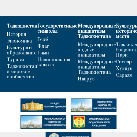
Таджикистан
Государственные
Международные
Культурн
символы
инициативы
историч
История
Таджикистана
места
Герб
Экономика
Международные
Таджикс
Флаг
Культура и
водные
Национа
образование
Гимн
инициативы
Парк
Туризм
Национальная
Международные
Гиссар
валюта
Таджикистан
инициативы
Хулбук
и мировое
Таджикистана
Саразм
сообщество
Навруз