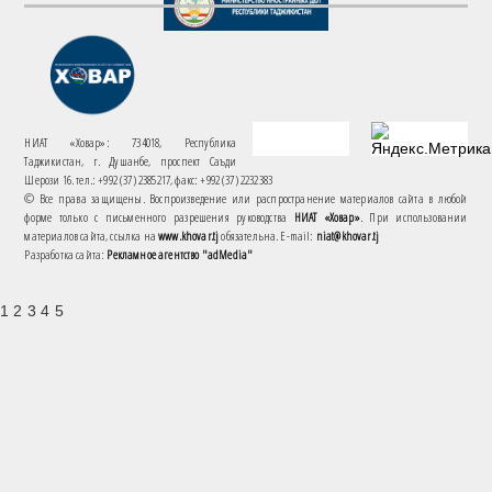
НИАТ «Ховар»: 734018, Республика
Таджикистан, г. Душанбе, проспект Саъди
Шерози 16. тел.: +992 (37) 2385217, факс: +992 (37) 2232383
© Все права защищены. Воспроизведение или распространение материалов сайта в любой
форме только с письменного разрешения руководства
НИАТ «Ховар»
. При использовании
материалов сайта, ссылка на
www.khovar.tj
обязательна. E-mail:
niat@khovar.tj
Разработка сайта:
Рекламное агентство "adMedia"
1 2 3 4 5