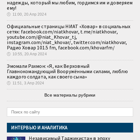
надежды, который мы любим, гордимся им и доверяем
ему!
🕔
11:00, 20.Апр 2024
Официальные страницы НИАТ «Ховар» в социальных
сетях: facebook.com/niatkhovar, t.me/niatkhovar,
youtube.com/@niat_Khovar_tj,
instagram.com/niat_khovar/, twitter.com/niatkhovar,
Радио Ховар 101.5 fm, facebook.com/khovarfm/
🕔
10:55, 20.Апр 2024
Эмомали Рахмон: «Я, как Верховный
Главнокомандующий Вооружёнными силами, люблю
каждого солдата, как своего сына»
🕔
11:51, 3.Апр 2024
Все материалы рубрики
ИНТЕРВЬЮ И АНАЛИТИКА
Независимый Таджикистан в эпоху