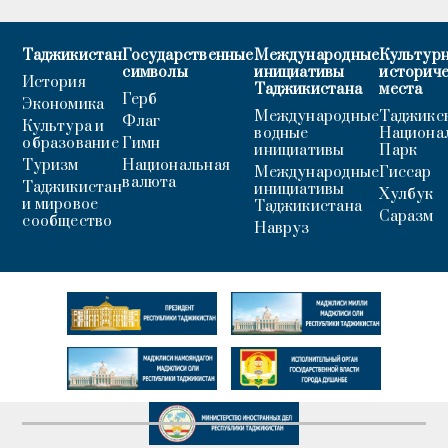
Таджикистан
Государственные
Международные
Культурн
символы
инициативы
историч
История
Таджикистана
места
Герб
Экономика
Международные
Таджикс
Флаг
Культура и
водные
Национа
образование
Гимн
инициативы
Парк
Туризм
Национальная
Международные
Гиссар
валюта
Таджикистан
инициативы
Хулбук
и мировое
Таджикистана
Саразм
сообщество
Навруз