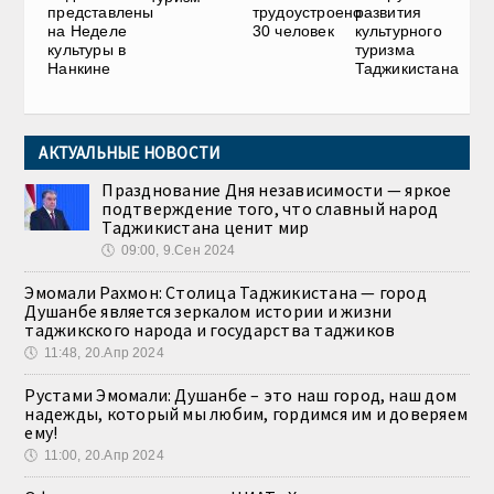
представлены
трудоустроено
развития
на Неделе
30 человек
культурного
культуры в
туризма
Нанкине
Таджикистана
АКТУАЛЬНЫЕ НОВОСТИ
Празднование Дня независимости — яркое
подтверждение того, что славный народ
Таджикистана ценит мир
🕔
09:00, 9.Сен 2024
Эмомали Рахмон: Столица Таджикистана — город
Душанбе является зеркалом истории и жизни
таджикского народа и государства таджиков
🕔
11:48, 20.Апр 2024
Рустами Эмомали: Душанбе – это наш город, наш дом
надежды, который мы любим, гордимся им и доверяем
ему!
🕔
11:00, 20.Апр 2024