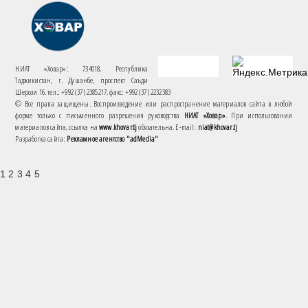
НИАТ «Ховар»: 734018, Республика
Таджикистан, г. Душанбе, проспект Саъди
Шерози 16. тел.: +992 (37) 2385217, факс: +992 (37) 2232383
© Все права защищены. Воспроизведение или распространение материалов сайта в любой
форме только с письменного разрешения руководства
НИАТ «Ховар»
. При использовании
материалов сайта, ссылка на
www.khovar.tj
обязательна. E-mail:
niat@khovar.tj
Разработка сайта:
Рекламное агентство "adMedia"
1 2 3 4 5