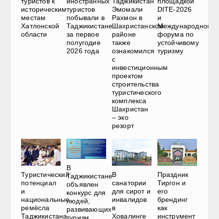
туристов к
иностранных
Таджикистан
площадкой
историческим
туристов
Эмомали
DITE-2026
местам
побывали в
Рахмон в
и
Хатлонской
Таджикистане
Шахристанском
Международного
области
за первое
районе
форума по
полугодие
также
устойчивому
2026 года
ознакомился
туризму
с
инвестиционным
проектом
строительства
туристического
комплекса
Шахристан
– эко
резорт
В
Туристический
В
Праздник
Таджикистане
потенциал
санатории
Тиргон и
объявлен
и
для сирот и
его
конкурс для
национальные
инвалидов
брендинг
людей,
ремёсла
в
как
развивающих
Таджикистана
Ховалинге
инструмент
туризм