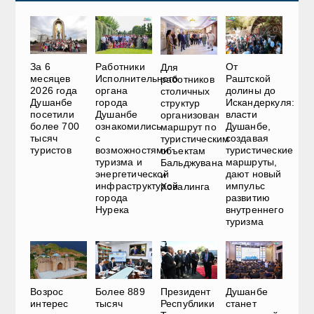
За 6
Работники
От
Для
месяцев
Исполнительного
Раштcкой
работников
2026 года
органа
долины до
столичных
Душанбе
города
Искандеркуля:
структур
посетили
Душанбе
власти
организован
более 700
ознакомились
Душанбе,
маршрут по
тысяч
с
создавая
туристическим
туристов
возможностями
туристические
объектам
туризма и
маршруты,
Бальджувана
энергетической
дают новый
и
инфраструктурой
импульс
Ховалинга
города
развитию
Нурека
внутреннего
туризма
Возрос
Более 889
Президент
Душанбе
интерес
тысяч
Республики
станет