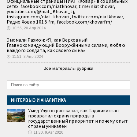
Официальные страницы НИАТ «Ховар» в социальных
сетях: facebook.com/niatkhovar, t.me/niatkhovar,
youtube.com/@niat_Khovar_tj,
instagram.com/niat_khovar/, twitter.com/niatkhovar,
Радио Ховар 101.5 fm, facebook.com/khovarfm/
🕔
10:55, 20.Апр 2024
Эмомали Рахмон: «Я, как Верховный
Главнокомандующий Вооружёнными силами, люблю
каждого солдата, как своего сына»
🕔
11:51, 3.Апр 2024
Все материалы рубрики
ИНТЕРВЬЮ И АНАЛИТИКА
Умед Улугов рассказал, как Таджикистан
превратил охрану природы в
государственный приоритет и почему опыт
страны уникален
🕔
11:30, 9.Авг 2026