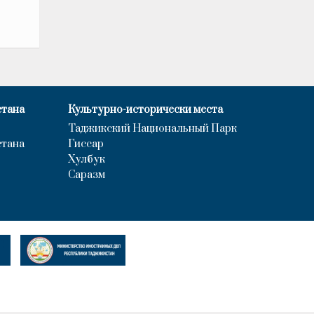
стана
Культурно-исторически места
Таджикский Национальный Парк
стана
Гиссар
Хулбук
Саразм