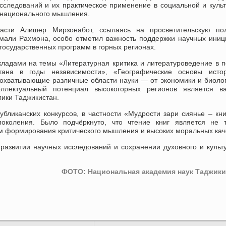
исследований и их практическое применение в социальной и куль
 национального мышления.
асти Алишер Мирзонабот, ссылаясь на просветительскую пол
мали Рахмона, особо отметил важность поддержки научных иниц
государственных программ в горных регионах.
ладами на темы «Литературная критика и литературоведение в 
стана в годы независимости», «Географические основы исто
 охватывающие различные области науки — от экономики и биоло
еллектуальный потенциал высокогорных регионов является в
лики Таджикистан.
ликанских конкурсов, в частности «Мудрости зари сиянье – кни
поколения. Было подчёркнуто, что чтение книг является не т
м формирования критического мышления и высоких моральных кач
развитии научных исследований и сохранении духовного и культ
ФОТО: Национальная академия наук Таджики