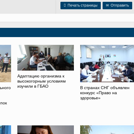

Печать страницы
✉
Отправить
Адаптацию организма к
высокогорным условиям
изучили в ГБАО
ьного
В странах СНГ объявлен
конкурс «Право на
здоровье»
опок