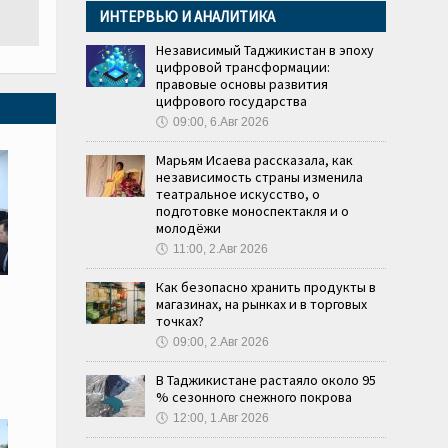
ИНТЕРВЬЮ И АНАЛИТИКА
Независимый Таджикистан в эпоху
цифровой трансформации:
правовые основы развития
цифрового государства
🕔
09:00, 6.Авг 2026
Марьям Исаева рассказала, как
независимость страны изменила
театральное искусство, о
подготовке моноспектакля и о
молодёжи
🕔
11:00, 2.Авг 2026
Как безопасно хранить продукты в
магазинах, на рынках и в торговых
точках?
🕔
09:00, 2.Авг 2026
В Таджикистане растаяло около 95
% сезонного снежного покрова
🕔
12:00, 1.Авг 2026