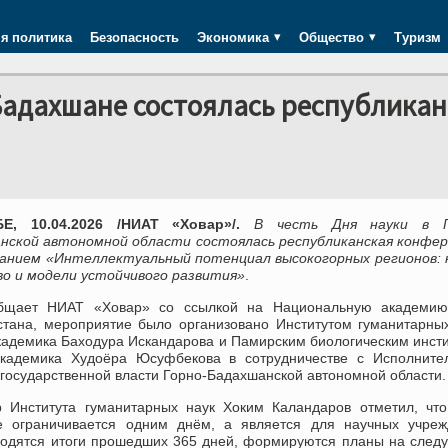
я политика
Безопасность
Экономика
Общество
Туризм
 Бадахшане состоялась республика
Е, 10.04.2026 /НИАТ «Ховар»/.
В честь Дня науки в Г
нской автономной области состоялась республиканская конфер
ванием «Интеллектуальный потенциал высокогорных регионов: 
о и модели устойчивого развития»
.
бщает НИАТ «Ховар» со ссылкой на Национальную академию
стана, мероприятие было организовано Институтом гуманитарны
кадемика Баходура Искандарова и Памирским биологическим инст
кадемика Худоёра Юсуфбекова в сотрудничестве с Исполните
государственной власти Горно-Бадахшанской автономной области.
р Института гуманитарных наук Хоким Каландаров отметил, чт
е ограничивается одним днём, а является для научных учреж
дводятся итоги прошедших 365 дней, формируются планы на сле