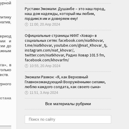
турной
Рустами Эмомали: Душанбе – это наш город,
наш дом надежды, который мы любим,
итику
гордимся им и доверяем ему!
иатив,
🕔
11:00, 20.Апр 2024
Официальные страницы НИАТ «Ховар» в
период
социальных сетях: facebook.com/niatkhovar,
рии и
t.me/niatkhovar, youtube.com/@niat_Khovar_tj,
гии до
instagram.com/niat_khovar/,
ажным
twitter.com/niatkhovar, Радио Ховар 101.5 fm,
facebook.com/khovarfm/
га», в
🕔
10:55, 20.Апр 2024
олько
еств.
Эмомали Рахмон: «Я, как Верховный
Главнокомандующий Вооружёнными силами,
урного
люблю каждого солдата, как своего сына»
🕔
11:51, 3.Апр 2024
стана
Все материалы рубрики