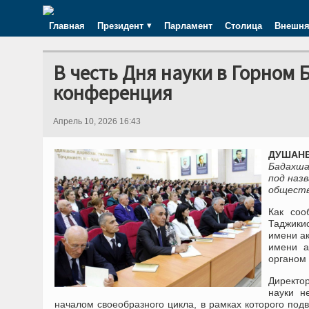
Главная
Президент
Парламент
Столица
Внешня
В честь Дня науки в Горном
конференция
Апрель 10, 2026 16:43
ДУШАНБ
Бадахша
под наз
обществ
Как соо
Таджики
имени а
имени а
органом 
Директо
науки н
началом своеобразного цикла, в рамках которого по