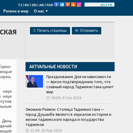
|
|
|
|
TJ
RU
EN
AR
FAR
101.5 FM
Регион и мир
О нас
нская

Печать страницы
✉
Отправить
АКТУАЛЬНЫЕ НОВОСТИ
орно-
енция
Празднование Дня независимости
наука,
— яркое подтверждение того, что
славный народ Таджикистана ценит
 наук
мир
х наук
🕔
09:00, 9.Сен 2024
итутом
льным
Эмомали Рахмон: Столица Таджикистана —
город Душанбе является зеркалом истории и
жизни таджикского народа и государства
о День
таджиков
дений
дующий
🕔
11:48, 20.Апр 2024