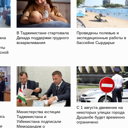
В Таджикистане стартовала
Проведены полевые и
ана
Декада поддержки грудного
экспедиционные работы в
вскармливания
бассейне Сырдарьи
оты
асной
С 1 августа движение на
Министерства юстиции
некоторых улицах города
ась
Таджикистана и
Душанбе будет временно
Узбекистана подписали
ограничено
ии
Меморандум о