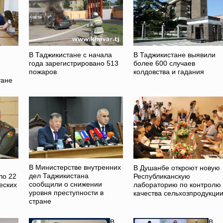
В Таджикистане с начала
В Таджикистане выявили
года зарегистрировано 513
более 600 случаев
пожаров
колдовства и гадания
тане
В Министерстве внутренних
В Душанбе откроют новую
дел Таджикистана
ло 22
Республиканскую
сообщили о снижении
еских
лабораторию по контролю
уровня преступности в
качества сельхозпродукци
стране
В
В