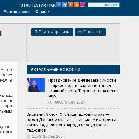
|
|
|
|
TJ
RU
EN
AR
FAR
101.5 FM
Регион и мир
О нас
и

Печать страницы
✉
Отправить
АКТУАЛЬНЫЕ НОВОСТИ
ум по
енные
Празднование Дня независимости
еля в
— яркое подтверждение того, что
славный народ Таджикистана ценит
льных
мир
ития в
🕔
09:00, 9.Сен 2024
й при
льным
Эмомали Рахмон: Столица Таджикистана —
.
город Душанбе является зеркалом истории и
жизни таджикского народа и государства
учно-
таджиков
тного
🕔
11:48, 20.Апр 2024