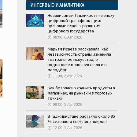
ИНТЕРВЬЮ И АНАЛИТИКА
Независимый Таджикистан в эпоху
цифровой трансформации:
правовые основы развития
цифрового государства
🕔
09:00, 6.Авг 2026
Марьям Исаева рассказала, как
независимость страны изменила
театральное искусство, о
подготовке моноспектакля и о
молодёжи
🕔
11:00, 2.Авг 2026
Как безопасно хранить продукты в
магазинах, на рынках и в торговых
точках?
🕔
09:00, 2.Авг 2026
В Таджикистане растаяло около 95
и
% сезонного снежного покрова
🕔
12:00, 1.Авг 2026