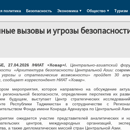
я политика
Безопасность
Экономика
Общество
Туризм
ные вызовы и угрозы безопасност
, 27.04.2026 /НИАТ «Ховар»/.
Центрально-азиатский фор
ности «Архитектура безопасности Центральной Азии: соврем
, угрозы и стратегические возможности» пройдет 30 апр
, сообщает корреспондент НИАТ «Ховар».
ором мероприятия, которое направлено на обсуждение актуа
в региональной безопасности, определение перспектив их разв
ем будущем, выступает Центр стратегических исследовани
нте Республики Таджикистан в сотрудничестве с Региона
вительством Фонда имени Конрада Аденауэра по Центральной Азии
риятии ожидается участие представителей аналитических и на
вательских центров, международных организаций, экспер
ва, а также дипломатических миссий стран Центральной Азии.