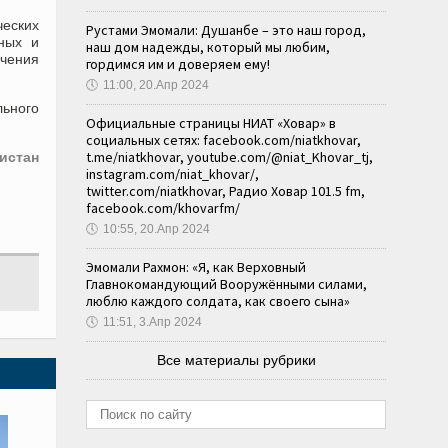
еских
Рустами Эмомали: Душанбе – это наш город,
ных и
наш дом надежды, который мы любим,
ечения
гордимся им и доверяем ему!
🕔
11:00, 20.Апр 2024
ьного
Официальные страницы НИАТ «Ховар» в
социальных сетях: facebook.com/niatkhovar,
t.me/niatkhovar, youtube.com/@niat_Khovar_tj,
истан
instagram.com/niat_khovar/,
twitter.com/niatkhovar, Радио Ховар 101.5 fm,
facebook.com/khovarfm/
🕔
10:55, 20.Апр 2024
Эмомали Рахмон: «Я, как Верховный
Главнокомандующий Вооружёнными силами,
люблю каждого солдата, как своего сына»
🕔
11:51, 3.Апр 2024
Все материалы рубрики