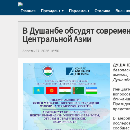
Главная
Президент
Парламент
Столица
Внешня
В Душанбе обсудят современ
Центральной Азии
Апрель 27, 2026 16:50
ДУШАНБЕ
безопас
вызовы
Душанбе
Инициат
вопросо
ближайш
Президе
предста
В мероп
исследо
сообщест