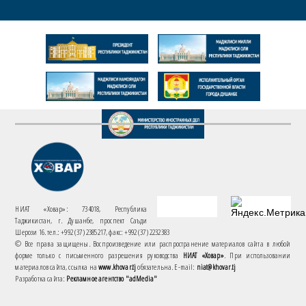
НИАТ «Ховар»: 734018, Республика
Таджикистан, г. Душанбе, проспект Саъди
Шерози 16. тел.: +992 (37) 2385217, факс: +992 (37) 2232383
© Все права защищены. Воспроизведение или распространение материалов сайта в любой
форме только с письменного разрешения руководства
НИАТ «Ховар»
. При использовании
материалов сайта, ссылка на
www.khovar.tj
обязательна. E-mail:
niat@khovar.tj
Разработка сайта:
Рекламное агентство "adMedia"