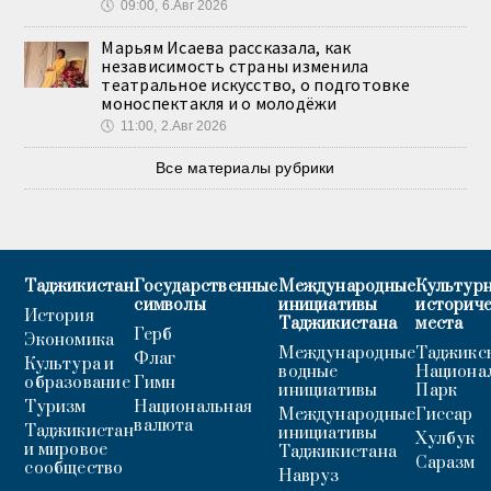
🕔
09:00, 6.Авг 2026
Марьям Исаева рассказала, как
независимость страны изменила
театральное искусство, о подготовке
моноспектакля и о молодёжи
🕔
11:00, 2.Авг 2026
Все материалы рубрики
Таджикистан
Государственные
Международные
Культурн
символы
инициативы
историч
История
Таджикистана
места
Герб
Экономика
Международные
Таджикс
Флаг
Культура и
водные
Национа
образование
Гимн
инициативы
Парк
Туризм
Национальная
Международные
Гиссар
валюта
Таджикистан
инициативы
Хулбук
и мировое
Таджикистана
Саразм
сообщество
Навруз