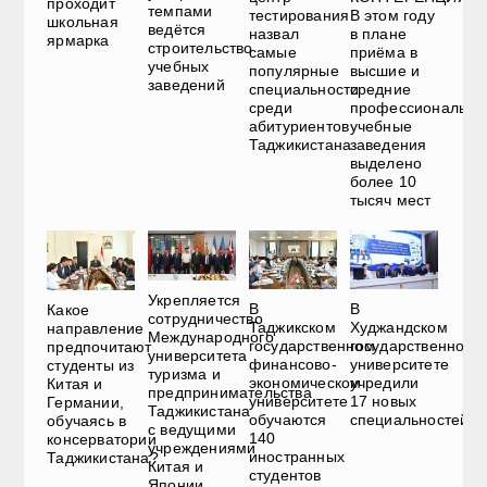
проходит
темпами
тестирования
В этом году
школьная
ведётся
назвал
в плане
ярмарка
строительство
самые
приёма в
учебных
популярные
высшие и
заведений
специальности
средние
среди
профессиональны
абитуриентов
учебные
Таджикистана
заведения
выделено
более 10
тысяч мест
Укрепляется
В
В
Какое
сотрудничество
Таджикском
Худжандском
направление
Международного
государственном
государственном
предпочитают
университета
финансово-
университете
студенты из
туризма и
экономическом
учредили
Китая и
предпринимательства
университете
17 новых
Германии,
Таджикистана
обучаются
специальностей
обучаясь в
с ведущими
140
консерватории
учреждениями
иностранных
Таджикистана?
Китая и
студентов
Японии