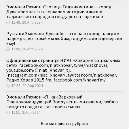
Эмомали Рахмон: Столица Таджикистана — город
Душанбе является зеркалом истории и жизни
таджикского народа и государства таджиков
🕔
11:48, 20.Апр 2024
Рустами Эмомали: Душанбе – это наш город, наш дом
надежды, который мы любим, гордимся им и доверяем
ему!
🕔
11:00, 20.Апр 2024
Официальные страницы НИАТ «Ховар» в социальных
сетях: facebook.com/niatkhovar, t.me/niatkhovar,
youtube.com/@niat_Khovar_tj,
instagram.com/niat_khovar/, twitter.com/niatkhovar,
Радио Ховар 101.5 fm, facebook.com/khovarfm/
🕔
10:55, 20.Апр 2024
Эмомали Рахмон: «Я, как Верховный
Главнокомандующий Вооружёнными силами, люблю
каждого солдата, как своего сына»
🕔
11:51, 3.Апр 2024
Все материалы рубрики