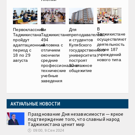
В
В
Для
Первоклассники
Таджикистане
Таджикистане
преподавателей
Таджикистана
осуществляют
494
и студентов
пройдут
деятельность
человека с
Кулябского
адаптационный
более 187
отличием
государственного
период с
учреждений
окончили
университета
18 по 29
нового типа
средние
построят
августа
профессионально-
10-этажное
технические
общежитие
учебные
заведения
АКТУАЛЬНЫЕ НОВОСТИ
Празднование Дня независимости — яркое
подтверждение того, что славный народ
Таджикистана ценит мир
🕔
09:00, 9.Сен 2024