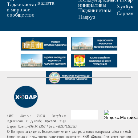
Международные
Гиссар
валюта
Таджикистан
инициативы
Хулбук
и мировое
Таджикистана
Саразм
сообщество
Навруз
НИАТ «Ховар»: 734018, Республика
Таджикистан, г. Душанбе, проспект Саъди
Шерози 16. тел.: +992 (37) 2385217, факс: +992 (37) 2232383
© Все права защищены. Воспроизведение или распространение материалов сайта в любой
форме только с письменного разрешения руководства
НИАТ «Ховар»
. При использовании