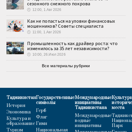
сезонного снежного покрова
🕔
12:00, 1.Авг 2026
Как не попасться на уловки финансовых
мошенников? Советы специалиста
🕔
11:00, 1.Авг 2026
Промышленность как драйвер роста: что
изменилось за 35 лет независимости?
🕔
10:00, 26.Июл 2026
Все материалы рубрики
Таджикистан
Государственные
Международные
Культурн
символы
инициативы
историч
История
Таджикистана
места
Герб
Экономика
Международные
Таджикс
Флаг
Культура и
водные
Национа
образование
Гимн
инициативы
Парк
Туризм
Национальная