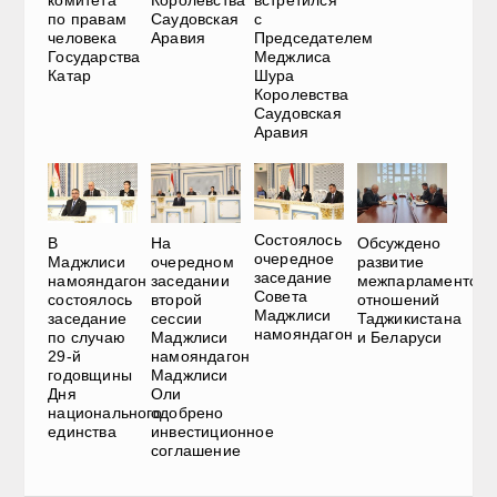
комитета
Королевства
встретился
по правам
Саудовская
с
человека
Аравия
Председателем
Государства
Меджлиса
Катар
Шура
Королевства
Саудовская
Аравия
Состоялось
В
На
Обсуждено
очередное
Маджлиси
очередном
развитие
заседание
намояндагон
заседании
межпарламентски
Совета
состоялось
второй
отношений
Маджлиси
заседание
сессии
Таджикистана
намояндагон
по случаю
Маджлиси
и Беларуси
29-й
намояндагон
годовщины
Маджлиси
Дня
Оли
национального
одобрено
единства
инвестиционное
соглашение