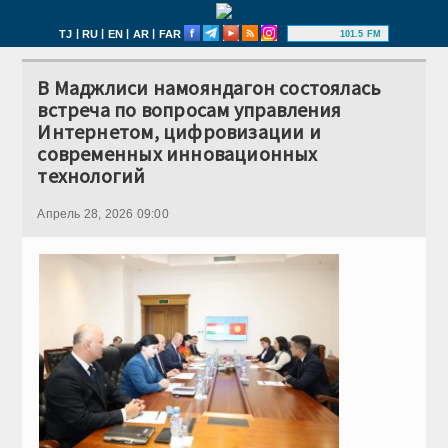
|
|
|
|
TJ
RU
EN
AR
FAR
101.5 FM
В Маджлиси намояндагон состоялась
встреча по вопросам управления
Интернетом, цифровизации и
современных инновационных
технологий
Апрель 28, 2026 09:00