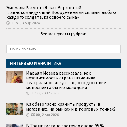
Эмомали Рахмон: «Я, как Верховный
Главнокомандующий Вооружёнными силами, люблю
каждого солдата, как своего сына»
🕔
11:51, 3.Апр 2024
Все материалы рубрики
ИНТЕРВЬЮ И АНАЛИТИКА
Марьям Исаева рассказала, как
независимость страны изменила
театральное искусство, о подготовке
моноспектакля и о молодёжи
🕔
11:00, 2.Авг 2026
Как безопасно хранить продукты в
магазинах, на рынках и в торговых точках?
🕔
09:00, 2.Авг 2026
В Таджикистане растаяло около 95 %