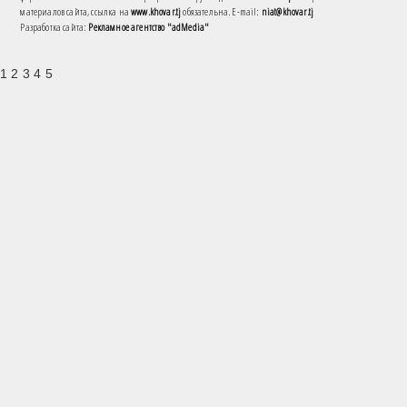
материалов сайта, ссылка на
www.khovar.tj
обязательна. E-mail:
niat@khovar.tj
Разработка сайта:
Рекламное агентство "adMedia"
1 2 3 4 5