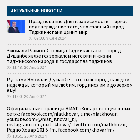
АКТУАЛЬНЫЕ НОВОСТИ
Празднование Дня независимости — яркое
подтверждение того, что славный народ
Таджикистана ценит мир
🕔
09:00, 9.Сен 2024
Эмомали Рахмон: Столица Таджикистана — город
Душанбе является зеркалом истории и жизни
таджикского народа и государства таджиков
🕔
11:48, 20.Апр 2024
Рустами Эмомали: Душанбе – это наш город, наш дом
надежды, который мы любим, гордимся им и доверяем
ему!
🕔
11:00, 20.Апр 2024
Официальные страницы НИАТ «Ховар» в социальных
сетях: facebook.com/niatkhovar, t.me/niatkhovar,
youtube.com/@niat_Khovar_tj,
instagram.com/niat_khovar/, twitter.com/niatkhovar,
Радио Ховар 101.5 fm, facebook.com/khovarfm/
🕔
10:55, 20.Апр 2024