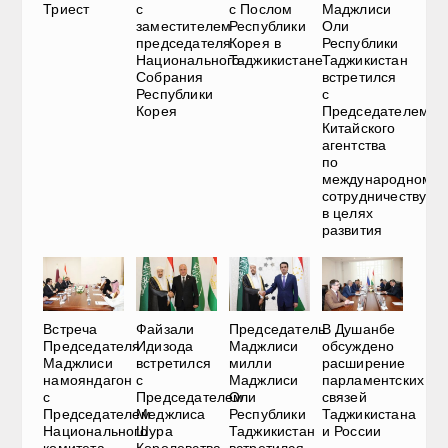
Триест
с
с Послом
Маджлиси
заместителем
Республики
Оли
председателя
Корея в
Республики
Национального
Таджикистане
Таджикистан
Собрания
встретился
Республики
с
Корея
Председателем
Китайского
агентства
по
международному
сотрудничеству
в целях
развития
Встреча
Файзали
Председатель
В Душанбе
Председателя
Идизода
Маджлиси
обсуждено
Маджлиси
встретился
милли
расширение
намояндагон
с
Маджлиси
парламентских
с
Председателем
Оли
связей
Председателем
Меджлиса
Республики
Таджикистана
Национального
Шура
Таджикистан
и России