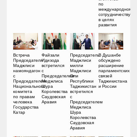
по
международному
сотрудничеству
в целях
развития
Встреча
Файзали
Председатель
В Душанбе
Председателя
Идизода
Маджлиси
обсуждено
Маджлиси
встретился
милли
расширение
намояндагон
с
Маджлиси
парламентских
с
Председателем
Оли
связей
Председателем
Меджлиса
Республики
Таджикистана
Национального
Шура
Таджикистан
и России
комитета
Королевства
встретился
по правам
Саудовская
с
человека
Аравия
Председателем
Государства
Меджлиса
Катар
Шура
Королевства
Саудовская
Аравия