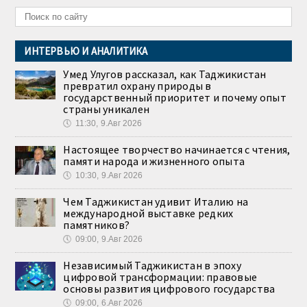
ИНТЕРВЬЮ И АНАЛИТИКА
Умед Улугов рассказал, как Таджикистан
превратил охрану природы в
государственный приоритет и почему опыт
страны уникален
🕔
11:30, 9.Авг 2026
Настоящее творчество начинается с чтения,
памяти народа и жизненного опыта
🕔
10:30, 9.Авг 2026
Чем Таджикистан удивит Италию на
международной выставке редких
памятников?
🕔
09:00, 9.Авг 2026
Независимый Таджикистан в эпоху
цифровой трансформации: правовые
основы развития цифрового государства
🕔
09:00, 6.Авг 2026