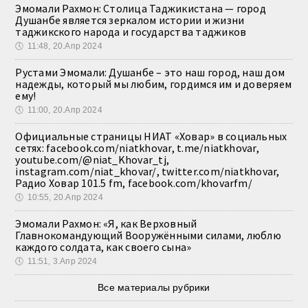
Эмомали Рахмон: Столица Таджикистана — город
Душанбе является зеркалом истории и жизни
таджикского народа и государства таджиков
🕔
11:48, 20.Апр 2024
Рустами Эмомали: Душанбе – это наш город, наш дом
надежды, который мы любим, гордимся им и доверяем
ему!
🕔
11:00, 20.Апр 2024
Официальные страницы НИАТ «Ховар» в социальных
сетях: facebook.com/niatkhovar, t.me/niatkhovar,
youtube.com/@niat_Khovar_tj,
instagram.com/niat_khovar/, twitter.com/niatkhovar,
Радио Ховар 101.5 fm, facebook.com/khovarfm/
🕔
10:55, 20.Апр 2024
Эмомали Рахмон: «Я, как Верховный
Главнокомандующий Вооружёнными силами, люблю
каждого солдата, как своего сына»
🕔
11:51, 3.Апр 2024
Все материалы рубрики