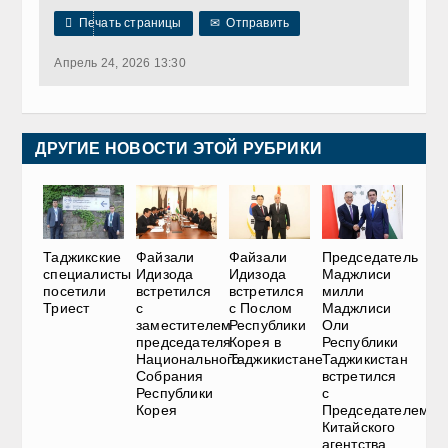

Печать страницы
✉
Отправить
Апрель 24, 2026 13:30
ДРУГИЕ НОВОСТИ ЭТОЙ РУБРИКИ
Таджикские
Файзали
Файзали
Председатель
специалисты
Идизода
Идизода
Маджлиси
посетили
встретился
встретился
милли
Триест
с
с Послом
Маджлиси
заместителем
Республики
Оли
председателя
Корея в
Республики
Национального
Таджикистане
Таджикистан
Собрания
встретился
Республики
с
Корея
Председателем
Китайского
агентства