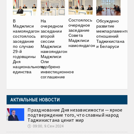
Состоялось
В
На
Обсуждено
очередное
Маджлиси
очередном
развитие
заседание
намояндагон
заседании
межпарламентски
Совета
состоялось
второй
отношений
Маджлиси
заседание
сессии
Таджикистана
намояндагон
по случаю
Маджлиси
и Беларуси
29-й
намояндагон
годовщины
Маджлиси
Дня
Оли
национального
одобрено
единства
инвестиционное
соглашение
АКТУАЛЬНЫЕ НОВОСТИ
Празднование Дня независимости — яркое
подтверждение того, что славный народ
Таджикистана ценит мир
🕔
09:00, 9.Сен 2024