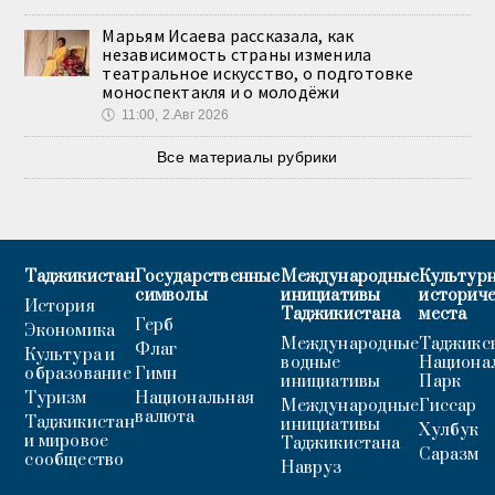
Марьям Исаева рассказала, как
независимость страны изменила
театральное искусство, о подготовке
моноспектакля и о молодёжи
🕔
11:00, 2.Авг 2026
Все материалы рубрики
Таджикистан
Государственные
Международные
Культурн
символы
инициативы
историч
История
Таджикистана
места
Герб
Экономика
Международные
Таджикс
Флаг
Культура и
водные
Национа
образование
Гимн
инициативы
Парк
Туризм
Национальная
Международные
Гиссар
валюта
Таджикистан
инициативы
Хулбук
и мировое
Таджикистана
Саразм
сообщество
Навруз