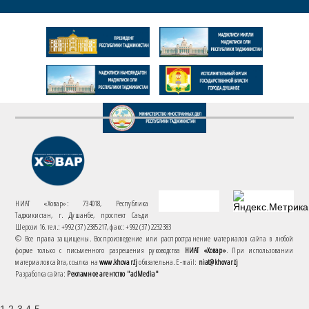
НИАТ «Ховар»: 734018, Республика
Таджикистан, г. Душанбе, проспект Саъди
Шерози 16. тел.: +992 (37) 2385217, факс: +992 (37) 2232383
© Все права защищены. Воспроизведение или распространение материалов сайта в любой
форме только с письменного разрешения руководства
НИАТ «Ховар»
. При использовании
материалов сайта, ссылка на
www.khovar.tj
обязательна. E-mail:
niat@khovar.tj
Разработка сайта:
Рекламное агентство "adMedia"