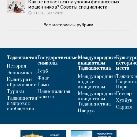
Как не попасться на уловки финансовых
мошенников? Советы специалиста
🕔
11:00, 1.Авг 2026
Все материалы рубрики
Таджикистан
Государственные
Международные
Культурн
символы
инициативы
историч
История
Таджикистана
места
Герб
Экономика
Международные
Таджикс
Флаг
Культура и
водные
Национа
образование
Гимн
инициативы
Парк
Туризм
Национальная
Международные
Гиссар
валюта
Таджикистан
инициативы
Хулбук
и мировое
Таджикистана
Саразм
сообщество
Навруз