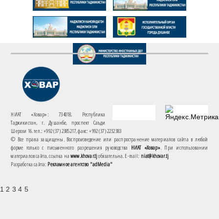
НИАТ «Ховар»: 734018, Республика
Таджикистан, г. Душанбе, проспект Саъди
Шерози 16. тел.: +992 (37) 2385217, факс: +992 (37) 2232383
© Все права защищены. Воспроизведение или распространение материалов сайта в любой
форме только с письменного разрешения руководства
НИАТ «Ховар»
. При использовании
материалов сайта, ссылка на
www.khovar.tj
обязательна. E-mail:
niat@khovar.tj
Разработка сайта:
Рекламное агентство "adMedia"
1 2 3 4 5