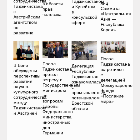
сотрудничества
Таджикистаном
лиц
в области
Таджикистана
и Кувейтом
Саммита
прав
с
в
«Центральная
человека
Австрийским
консульской
Азия —
агентством
сфере
Республика
по
Корея»
развитию
Посол
Посол
Таджикистана
В Вене
Делегация
Таджикистана
встретился
обсуждены
Республики
провел
с
перспективы
Таджикистан
встречу с
делегацией
развития
ознакомилась
Государственным
Международного
научно-
с
министром
фонда
культурного
промышленным
по
«Послание
сотрудничества
потенциалом
вопросам
мира»
между
Брестской
Европы
Таджикистаном
области
Федерального
и Австрией
министерства
иностранных
дел
Германии