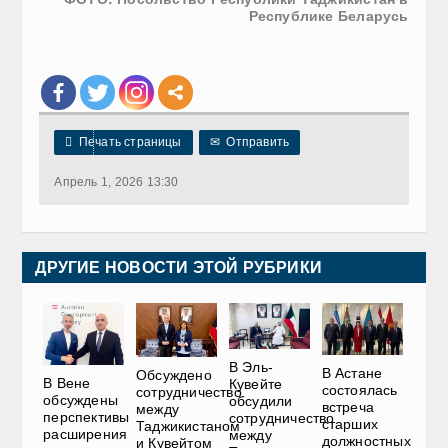
Республике Беларусь

Печать страницы
✉
Отправить
Апрель 1, 2026 13:30
ДРУГИЕ НОВОСТИ ЭТОЙ РУБРИКИ
В Эль-
В Астане
Обсуждено
В Вене
Кувейте
состоялась
сотрудничество
обсуждены
обсудили
встреча
между
перспективы
сотрудничество
старших
Таджикистаном
расширения
между
должностных
и Кувейтом