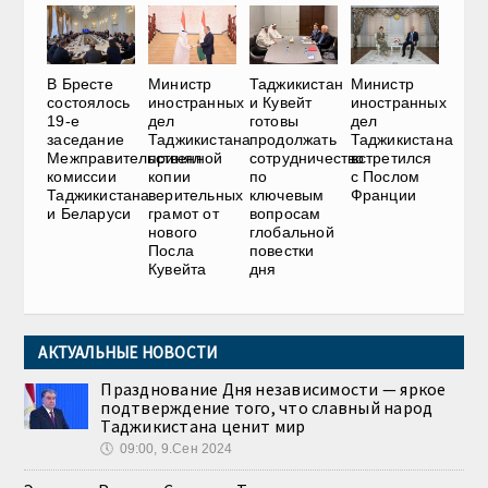
В Бресте
Министр
Таджикистан
Министр
состоялось
иностранных
и Кувейт
иностранных
19-е
дел
готовы
дел
заседание
Таджикистана
продолжать
Таджикистана
Межправительственной
принял
сотрудничество
встретился
комиссии
копии
по
с Послом
Таджикистана
верительных
ключевым
Франции
и Беларуси
грамот от
вопросам
нового
глобальной
Посла
повестки
Кувейта
дня
АКТУАЛЬНЫЕ НОВОСТИ
Празднование Дня независимости — яркое
подтверждение того, что славный народ
Таджикистана ценит мир
🕔
09:00, 9.Сен 2024