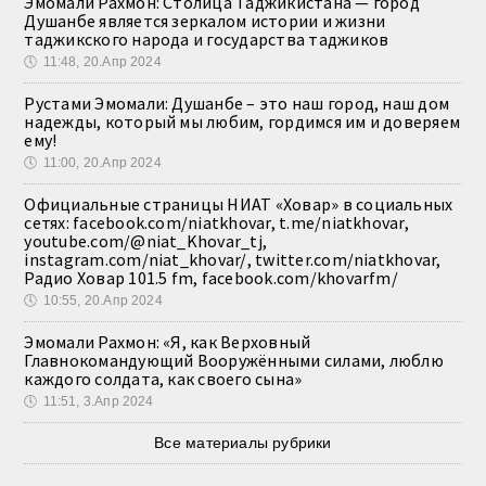
Эмомали Рахмон: Столица Таджикистана — город
Душанбе является зеркалом истории и жизни
таджикского народа и государства таджиков
🕔
11:48, 20.Апр 2024
Рустами Эмомали: Душанбе – это наш город, наш дом
надежды, который мы любим, гордимся им и доверяем
ему!
🕔
11:00, 20.Апр 2024
Официальные страницы НИАТ «Ховар» в социальных
сетях: facebook.com/niatkhovar, t.me/niatkhovar,
youtube.com/@niat_Khovar_tj,
instagram.com/niat_khovar/, twitter.com/niatkhovar,
Радио Ховар 101.5 fm, facebook.com/khovarfm/
🕔
10:55, 20.Апр 2024
Эмомали Рахмон: «Я, как Верховный
Главнокомандующий Вооружёнными силами, люблю
каждого солдата, как своего сына»
🕔
11:51, 3.Апр 2024
Все материалы рубрики