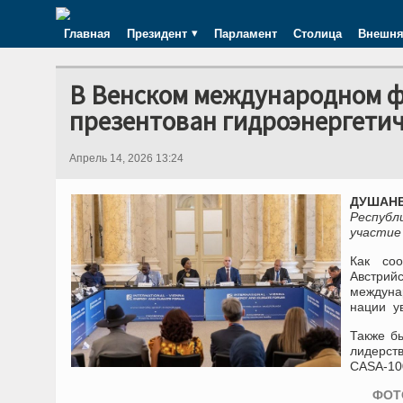
Главная
Президент
Парламент
Столица
Внешня
В Венском международном ф
презентован гидроэнергети
Апрель 14, 2026 13:24
ДУШАНБЕ
Республ
участие
Как со
Австрий
междуна
нации у
Также б
лидерст
CASA-100
ФОТО