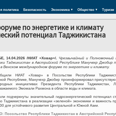
я политика
Безопасность
Экономика
Общество
Туризм
оруме по энергетике и климату
ческий потенциал Таджикистана
, 14.04.2026 /НИАТ «Ховар»/.
Чрезвычайный и Полномочный 
ики Таджикистан в Австрийской Республике Манучехр Джобир п
 в Венском международном форуме по энергетике и климату.
общили НИАТ «Ховар» в Посольстве Республики Таджикис
ской Республике, Манучехр Джобир проинформировал присутству
родных инициативах Президента Республики Таджикистан, Л
важаемого Эмомали Рахмона в области воды и климата.
ыли подчеркнуты значительный гидроэнергетический потенциал с
во Таджикистана в реализации «зеленой» экономики и важность п
0 для устойчивого развития Центральной и Южной Азии.
: Посольство Республики Таджикистан в Австрийской Респу