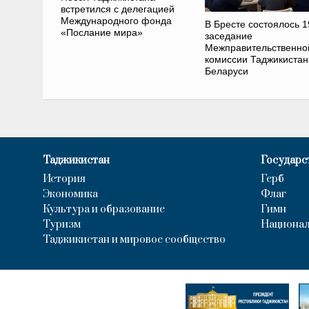
встретился с делегацией
Международного фонда
В Бресте состоялось 1
«Послание мира»
заседание
Межправительственно
комиссии Таджикистан
Беларуси
Таджикистан
Государс
История
Герб
Экономика
Флаг
Культура и образование
Гимн
Туризм
Национал
Таджикистан и мировое сообщество