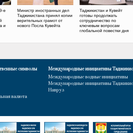
9-е
Министр иностранных дел
Таджикистан и Кувейт
Таджикистана принял копии
готовы продолжать
й
верительных грамот от
сотрудничество по
а и
нового Посла Кувейта
ключевым вопросам
глобальной повестки дня
твенные символы
Международные инициативы Таджики
Международные водные инициативы
Международные инициативы Таджики
Навруз
ьная валюта