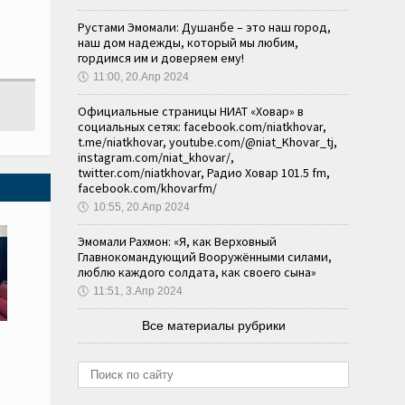
Рустами Эмомали: Душанбе – это наш город,
наш дом надежды, который мы любим,
гордимся им и доверяем ему!
🕔
11:00, 20.Апр 2024
Официальные страницы НИАТ «Ховар» в
социальных сетях: facebook.com/niatkhovar,
t.me/niatkhovar, youtube.com/@niat_Khovar_tj,
instagram.com/niat_khovar/,
twitter.com/niatkhovar, Радио Ховар 101.5 fm,
facebook.com/khovarfm/
🕔
10:55, 20.Апр 2024
Эмомали Рахмон: «Я, как Верховный
Главнокомандующий Вооружёнными силами,
люблю каждого солдата, как своего сына»
🕔
11:51, 3.Апр 2024
Все материалы рубрики