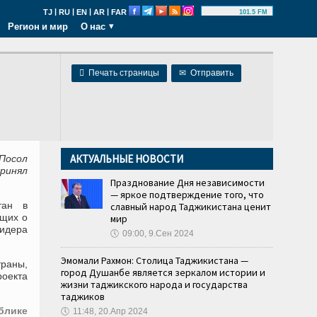
|
|
|
|
TJ
RU
EN
AR
FAR
101.5 FM
Регион и мир
О нас

Печать страницы
✉
Отправить
АКТУАЛЬНЫЕ НОВОСТИ
Посол
ринял
Празднование Дня независимости
— яркое подтверждение того, что
тан в
славный народ Таджикистана ценит
ющих о
мир
идера
🕔
09:00, 9.Сен 2024
Эмомали Рахмон: Столица Таджикистана —
траны,
город Душанбе является зеркалом истории и
роекта
жизни таджикского народа и государства
таджиков
блике
🕔
11:48, 20.Апр 2024