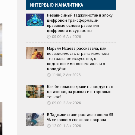
ИНТЕРВЬЮ И АНАЛИТИКА
Независимый Таджикистан в эпоху
цифровой трансформации:
правовые основы развития
цифрового государства
🕔
09:00, 6.Авг 2026
Марьям Исаева рассказала, как
независимость страны изменила
театральное искусство, о
подготовке моноспектакля и о
молодёжи
🕔
11:00, 2.Авг 2026
Как безопасно хранить продукты в
магазинах, на рынках и в торговых
точках?
🕔
09:00, 2.Авг 2026
В Таджикистане растаяло около 95
% сезонного снежного покрова
🕔
12:00, 1.Авг 2026