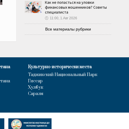
Как не попасться на уловки
финансовых мошенников? Советы
специалиста
🕔
11:00, 1.Авг 2026
Все материалы рубрики
стана
Культурно-исторически места
Таджикский Национальный Парк
стана
Гиссар
Хулбук
Саразм