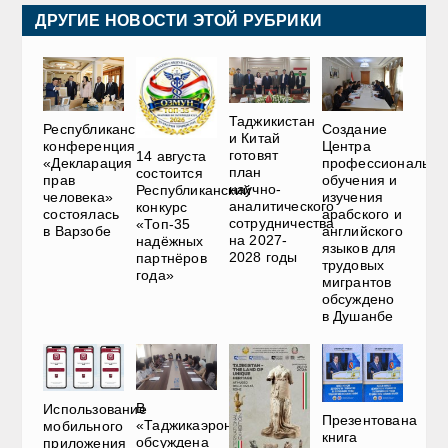
ДРУГИЕ НОВОСТИ ЭТОЙ РУБРИКИ
Таджикистан
Республиканская
Создание
и Китай
конференция
Центра
готовят
14 августа
«Декларация
профессионально
план
состоится
прав
обучения и
научно-
Республиканский
человека»
изучения
аналитического
конкурс
состоялась
арабского и
сотрудничества
«Топ-35
в Варзобе
английского
на 2027-
надёжных
языков для
2028 годы
партнёров
трудовых
года»
мигрантов
обсуждено
в Душанбе
В
Использование
Презентована
«Таджикаэронавигации»
мобильного
книга
обсуждена
приложения