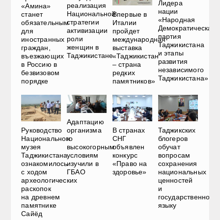
Лидера
реализация
«Амина»
нации
Национальной
Впервые в
станет
«Народная
стратегии
Италии
обязательным
Демократическая
активизации
пройдет
для
партия
роли
международная
иностранных
Таджикистана
женщин в
выставка
граждан,
и этапы
Таджикистане
«Таджикистан
въезжающих
развития
– страна
в Россию в
независимого
редких
безвизовом
Таджикистана»
памятников»
порядке
Адаптацию
Руководство
В странах
Таджикских
организма
Национального
СНГ
блогеров
к
музея
объявлен
обучат
высокогорным
Таджикистана
конкурс
вопросам
условиям
ознакомилось
«Право на
сохранения
изучили в
с ходом
здоровье»
национальных
ГБАО
археологических
ценностей
раскопок
и
на древнем
государственному
памятнике
языку
Сайёд