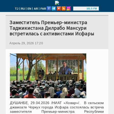
|
|
|
|
TJ
RU
EN
AR
FAR
101.5 FM
Заместитель Премьер-министра
Таджикистана Дилрабо Мансури
встретилась с активистами Исфары
Апрель 29, 2026 17:20
ДУШАНБЕ, 29.04.2026 /НИАТ «Ховар»/.
В сельском
джамоате Чоркух города Исфара состоялась встреча
заместителя Премьер-министра Республики