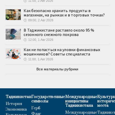
🕔
11:00, 2.Авг 2026
Как безопасно хранить продукты в
магазинах, на рынках и в торговых точках?
🕔
09:00, 2.Авг 2026
В Таджикистане растаяло около 95 %
сезонного снежного покрова
🕔
12:00, 1.Авг 2026
Как не попасться на уловки финансовых
мошенников? Советы специалиста
🕔
11:00, 1.Авг 2026
Все материалы рубрики
Таджикистан
Государственные
Международные
Культурн
символы
инициативы
историч
История
Таджикистана
места
Герб
Экономика
Международные
Таджикс
Флаг