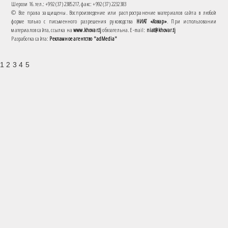
Шерози 16. тел.: +992 (37) 2385217, факс: +992 (37) 2232383
© Все права защищены. Воспроизведение или распространение материалов сайта в любой
форме только с письменного разрешения руководства
НИАТ «Ховар»
. При использовании
материалов сайта, ссылка на
www.khovar.tj
обязательна. E-mail:
niat@khovar.tj
Разработка сайта:
Рекламное агентство "adMedia"
1 2 3 4 5