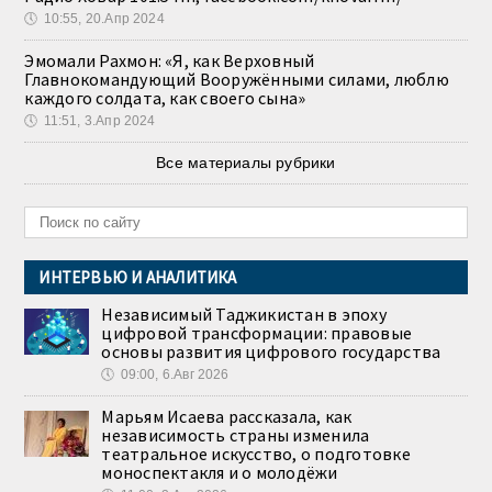
🕔
10:55, 20.Апр 2024
Эмомали Рахмон: «Я, как Верховный
Главнокомандующий Вооружёнными силами, люблю
каждого солдата, как своего сына»
🕔
11:51, 3.Апр 2024
Все материалы рубрики
ИНТЕРВЬЮ И АНАЛИТИКА
Независимый Таджикистан в эпоху
цифровой трансформации: правовые
основы развития цифрового государства
🕔
09:00, 6.Авг 2026
Марьям Исаева рассказала, как
независимость страны изменила
театральное искусство, о подготовке
моноспектакля и о молодёжи