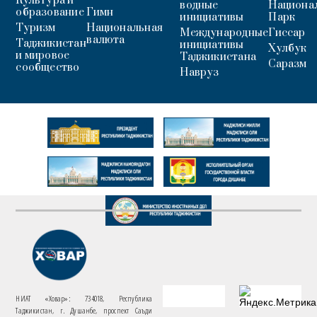
Культура и
водные
Национа
образование
Гимн
инициативы
Парк
Туризм
Национальная
Международные
Гиссар
валюта
Таджикистан
инициативы
Хулбук
и мировое
Таджикистана
Саразм
сообщество
Навруз
НИАТ «Ховар»: 734018, Республика
Таджикистан, г. Душанбе, проспект Саъди