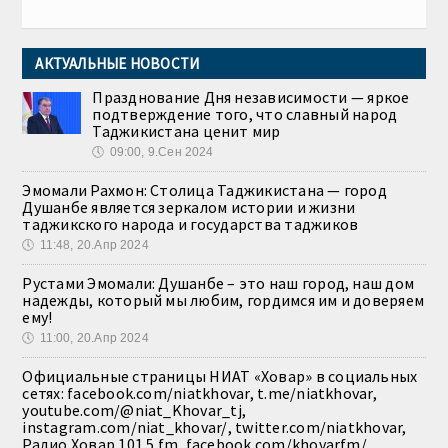
АКТУАЛЬНЫЕ НОВОСТИ
Празднование Дня независимости — яркое
подтверждение того, что славный народ
Таджикистана ценит мир
🕔
09:00, 9.Сен 2024
Эмомали Рахмон: Столица Таджикистана — город
Душанбе является зеркалом истории и жизни
таджикского народа и государства таджиков
🕔
11:48, 20.Апр 2024
Рустами Эмомали: Душанбе – это наш город, наш дом
надежды, который мы любим, гордимся им и доверяем
ему!
🕔
11:00, 20.Апр 2024
Официальные страницы НИАТ «Ховар» в социальных
сетях: facebook.com/niatkhovar, t.me/niatkhovar,
youtube.com/@niat_Khovar_tj,
instagram.com/niat_khovar/, twitter.com/niatkhovar,
Радио Ховар 101.5 fm, facebook.com/khovarfm/