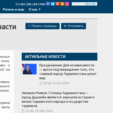
|
|
|
|
TJ
RU
EN
AR
FAR
101.5 FM
Регион и мир
О нас
части

Печать страницы
✉
Отправить
АКТУАЛЬНЫЕ НОВОСТИ
льных
пика,
Празднование Дня независимости
ами и
— яркое подтверждение того, что
ой на
славный народ Таджикистана ценит
мир
овень
🕔
09:00, 9.Сен 2024
льного
раски.
Эмомали Рахмон: Столица Таджикистана —
город Душанбе является зеркалом истории и
жизни таджикского народа и государства
ормов
таджиков
0 миль
🕔
11:48, 20.Апр 2024