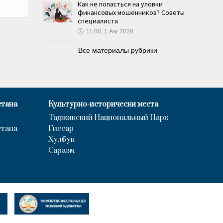
Как не попасться на уловки
финансовых мошенников? Советы
специалиста
🕔
11:00, 1.Авг 2026
Все материалы рубрики
стана
Культурно-исторически места
Таджикский Национальный Парк
стана
Гиссар
Хулбук
Саразм