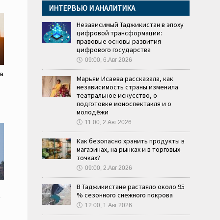
ИНТЕРВЬЮ И АНАЛИТИКА
Независимый Таджикистан в эпоху
цифровой трансформации:
правовые основы развития
цифрового государства
🕔
09:00, 6.Авг 2026
а
Марьям Исаева рассказала, как
независимость страны изменила
театральное искусство, о
подготовке моноспектакля и о
молодёжи
🕔
11:00, 2.Авг 2026
Как безопасно хранить продукты в
магазинах, на рынках и в торговых
точках?
🕔
09:00, 2.Авг 2026
В Таджикистане растаяло около 95
% сезонного снежного покрова
е
🕔
12:00, 1.Авг 2026