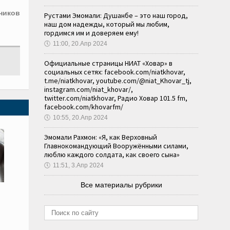
ников
Рустами Эмомали: Душанбе – это наш город,
наш дом надежды, который мы любим,
гордимся им и доверяем ему!
🕔
11:00, 20.Апр 2024
Официальные страницы НИАТ «Ховар» в
социальных сетях: facebook.com/niatkhovar,
t.me/niatkhovar, youtube.com/@niat_Khovar_tj,
instagram.com/niat_khovar/,
twitter.com/niatkhovar, Радио Ховар 101.5 fm,
facebook.com/khovarfm/
🕔
10:55, 20.Апр 2024
Эмомали Рахмон: «Я, как Верховный
Главнокомандующий Вооружёнными силами,
люблю каждого солдата, как своего сына»
🕔
11:51, 3.Апр 2024
Все материалы рубрики