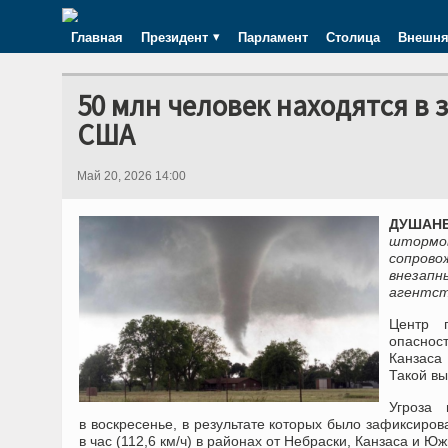
Главная
Президент
Парламент
Столица
Внешня
50 млн человек находятся в 
США
Май 20, 2026 14:00
ДУШАНБ
штормо
сопрово
внезапн
агентст
Центр 
опасност
Канзаса
Такой вы
Угроза 
в воскресенье, в результате которых было зафиксиров
в час (112,6 км/ч) в районах от Небраски, Канзаса и