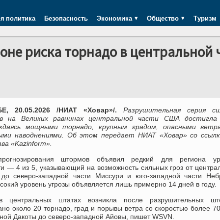
я политика
Безопасность
Экономика
Общество
Туризм
зоне риска торнадо в центральной 
Е, 20.05.2026 /НИАТ «Ховар»/.
Разрушительная серия си
в на Великих равнинах центральной части США достигла 
ждаясь мощными торнадо, крупным градом, опасными ветр
ыми наводнениями. Об этом передает НИАТ «Ховар» со ссылк
ва «Kazinform».
прогнозирования штормов объявил редкий для региона ур
и — 4 из 5, указывающий на возможность сильных гроз от центра
 до северо-западной части Миссури и юго-западной части Неб
сокий уровень угрозы объявляется лишь примерно 14 дней в году.
в центральных штатах возникла после разрушительных шт
ано около 20 торнадо, град и порывы ветра со скоростью более 7
 Южной Дакоты до северо-западной Айовы, пишет WSVN.