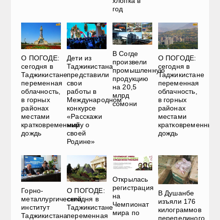
хлопка в
год
В Согде
О ПОГОДЕ:
Дети из
О ПОГОДЕ:
произвели
сегодня в
Таджикистана
сегодня в
промышленную
Таджикистане
представили
Таджикистане
продукцию
переменная
свои
переменная
на 20,5
облачность,
работы в
облачность,
млрд
в горных
Международном
в горных
сомони
районах
конкурсе
районах
местами
«Расскажи
местами
кратковременный
миру о
кратковременный
дождь
своей
дождь
Родине»
Открылась
регистрация
Горно-
О ПОГОДЕ:
В Душанбе
на
металлургический
сегодня в
изъяли 176
Чемпионат
институт
Таджикистане
килограммов
мира по
Таджикистана
переменная
перепелиного