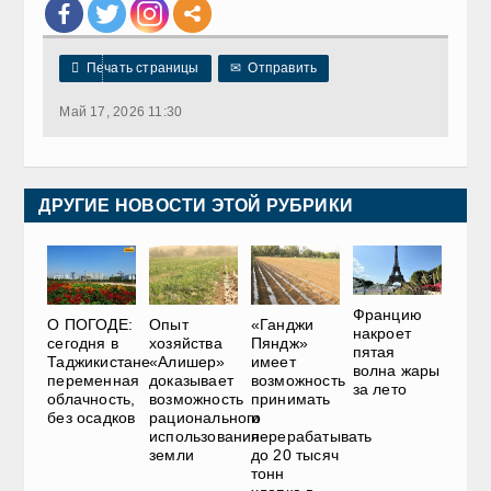

Печать страницы
✉
Отправить
Май 17, 2026 11:30
ДРУГИЕ НОВОСТИ ЭТОЙ РУБРИКИ
Францию
О ПОГОДЕ:
Опыт
«Ганджи
накроет
сегодня в
хозяйства
Пяндж»
пятая
Таджикистане
«Алишер»
имеет
волна жары
переменная
доказывает
возможность
за лето
облачность,
возможность
принимать
без осадков
рационального
и
использования
перерабатывать
земли
до 20 тысяч
тонн