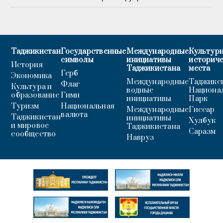
Таджикистан
Государственные
Международные
Культурн
символы
инициативы
историч
История
Таджикистана
места
Герб
Экономика
Международные
Таджикс
Флаг
Культура и
водные
Национа
образование
Гимн
инициативы
Парк
Туризм
Национальная
Международные
Гиссар
валюта
Таджикистан
инициативы
Хулбук
и мировое
Таджикистана
Саразм
сообщество
Навруз