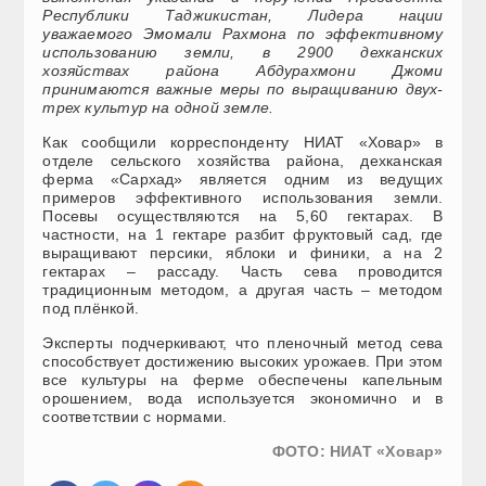
Республики Таджикистан, Лидера нации
уважаемого Эмомали Рахмона по эффективному
использованию земли, в 2900 дехканских
хозяйствах района Абдурахмони Джоми
принимаются важные меры по выращиванию двух-
трех культур на одной земле.
Как сообщили корреспонденту НИАТ «Ховар» в
отделе сельского хозяйства района, дехканская
ферма «Сархад» является одним из ведущих
примеров эффективного использования земли.
Посевы осуществляются на 5,60 гектарах. В
частности, на 1 гектаре разбит фруктовый сад, где
выращивают персики, яблоки и финики, а на 2
гектарах – рассаду. Часть сева проводится
традиционным методом, а другая часть – методом
под плёнкой.
Эксперты подчеркивают, что пленочный метод сева
способствует достижению высоких урожаев. При этом
все культуры на ферме обеспечены капельным
орошением, вода используется экономично и в
соответствии с нормами.
ФОТО: НИАТ «Ховар»