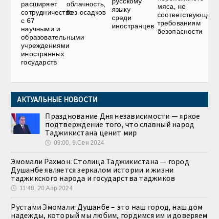
русскому
расширяет
облачность,
мяса, не
языку
сотрудничество
без осадков
соответствующего
среди
с 67
требованиям
иностранцев
научными и
безопасности
образовательными
учреждениями
иностранных
государств
АКТУАЛЬНЫЕ НОВОСТИ
Празднование Дня независимости — яркое
подтверждение того, что славный народ
Таджикистана ценит мир
🕔
09:00, 9.Сен 2024
Эмомали Рахмон: Столица Таджикистана — город
Душанбе является зеркалом истории и жизни
таджикского народа и государства таджиков
🕔
11:48, 20.Апр 2024
Рустами Эмомали: Душанбе – это наш город, наш дом
надежды, который мы любим, гордимся им и доверяем