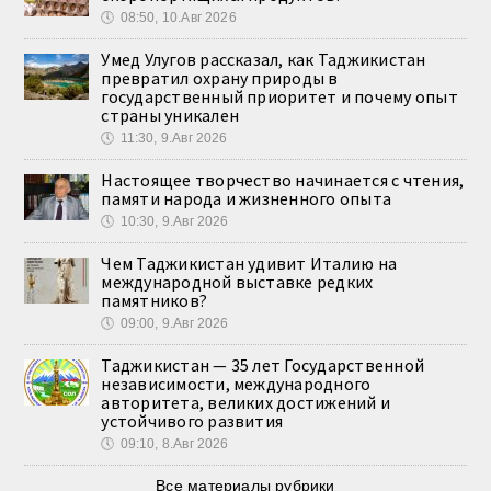
🕔
08:50, 10.Авг 2026
Умед Улугов рассказал, как Таджикистан
превратил охрану природы в
государственный приоритет и почему опыт
страны уникален
🕔
11:30, 9.Авг 2026
Настоящее творчество начинается с чтения,
памяти народа и жизненного опыта
🕔
10:30, 9.Авг 2026
Чем Таджикистан удивит Италию на
международной выставке редких
памятников?
🕔
09:00, 9.Авг 2026
Таджикистан — 35 лет Государственной
независимости, международного
авторитета, великих достижений и
устойчивого развития
🕔
09:10, 8.Авг 2026
Все материалы рубрики