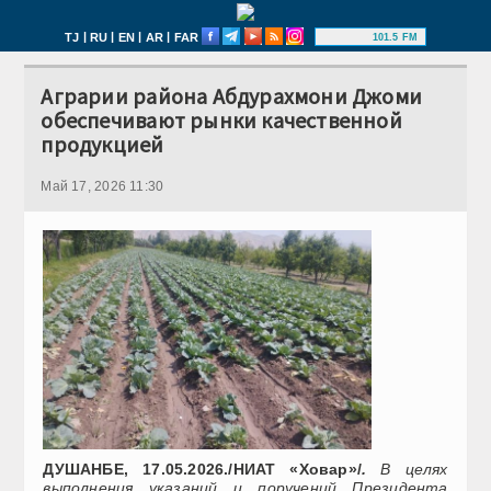
|
|
|
|
TJ
RU
EN
AR
FAR
101.5 FM
Аграрии района Абдурахмони Джоми
обеспечивают рынки качественной
продукцией
Май 17, 2026 11:30
ДУШАНБЕ, 17.05.2026./НИАТ «Ховар»/
.
В целях
выполнения указаний и поручений Президента