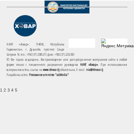
НИАТ «Ховар»: 734018, Республика
Таджикистан, г. Душанбе, проспект Саъди
Шерози 16. тел.: +992 (37) 2385217, факс: +992 (37) 2232383
© Все права защищены. Воспроизведение или распространение материалов сайта в любой
форме только с письменного разрешения руководства
НИАТ «Ховар»
. При использовании
материалов сайта, ссылка на
www.khovar.tj
обязательна. E-mail:
niat@khovar.tj
Разработка сайта:
Рекламное агентство "adMedia"
1 2 3 4 5