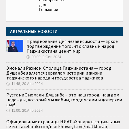
дел
Германии
АКТУАЛЬНЫЕ НОВОСТИ
Празднование Дня независимости — яркое
подтверждение того, что славный народ
Таджикистана ценит мир
🕔
09:00, 9.Сен 2024
Эмомали Рахмон: Столица Таджикистана — город
Душанбе является зеркалом истории и жизни
таджикского народа и государства таджиков
🕔
11:48, 20.Апр 2024
Рустами Эмомали: Душанбе – это наш город, наш дом
надежды, который мы любим, гордимся им и доверяем
ему!
🕔
11:00, 20.Апр 2024
Официальные страницы НИАТ «Ховар» в социальных
сетях: facebook.com/niatkhovar, t.me/niatkhovar,