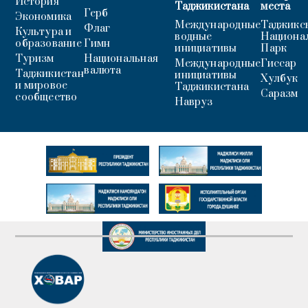
История
Таджикистана
места
Герб
Экономика
Международные
Таджикс
Флаг
Культура и
водные
Национа
образование
Гимн
инициативы
Парк
Туризм
Национальная
Международные
Гиссар
валюта
Таджикистан
инициативы
Хулбук
и мировое
Таджикистана
Саразм
сообщество
Навруз