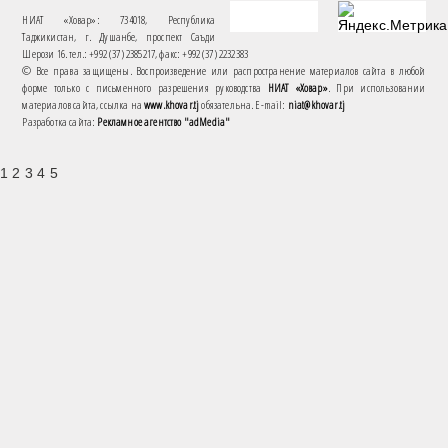
НИАТ «Ховар»: 734018, Республика
Таджикистан, г. Душанбе, проспект Саъди
Шерози 16. тел.: +992 (37) 2385217, факс: +992 (37) 2232383
© Все права защищены. Воспроизведение или распространение материалов сайта в любой
форме только с письменного разрешения руководства
НИАТ «Ховар»
. При использовании
материалов сайта, ссылка на
www.khovar.tj
обязательна. E-mail:
niat@khovar.tj
Разработка сайта:
Рекламное агентство "adMedia"
1 2 3 4 5