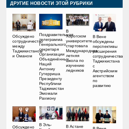
ДРУГИЕ НОВОСТИ ЭТОЙ РУБРИКИ
В
Поздравительная
Хорогском
Обсуждено
В Вене
телеграмма
университете
сотрудничество
обсуждены
Генерального
стартовала
между
перспективы
секретаря
Международная
Таджикистаном
расширения
Организации
летняя
и Оманом
сотрудничества
Объединённых
школа по
Таджикистана
Наций
изучению
с
Антониу
ледников
Австрийским
Гутерриша
агентством
Президенту
по
Республики
развитию
Таджикистан
Эмомали
Рахмону
В Эль-
В Астане
Обсуждено
В Вене