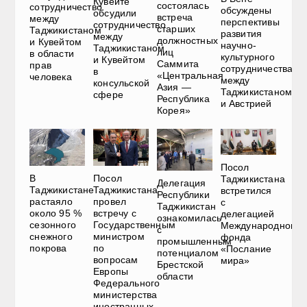
Кувейте
состоялась
сотрудничество
обсуждены
обсудили
встреча
между
перспективы
сотрудничество
старших
Таджикистаном
развития
между
должностных
и Кувейтом
научно-
Таджикистаном
лиц
в области
культурного
и Кувейтом
Саммита
прав
сотрудничества
в
«Центральная
человека
между
консульской
Азия —
Таджикистаном
сфере
Республика
и Австрией
Корея»
Посол
В
Посол
Таджикистана
Делегация
Таджикистане
Таджикистана
встретился
Республики
растаяло
провел
с
Таджикистан
около 95 %
встречу с
делегацией
ознакомилась
сезонного
Государственным
Международного
с
снежного
министром
фонда
промышленным
покрова
по
«Послание
потенциалом
вопросам
мира»
Брестской
Европы
области
Федерального
министерства
иностранных