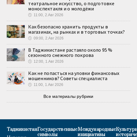
театральное искусство, о подготовке
моноспектакля и о молодёжи
🕔
11:00, 2.Авг 2026
Как безопасно хранить продукты в
магазинах, на рынках и в торговых точках?
🕔
09:00, 2.Авг 2026
В Таджикистане растаяло около 95 %
сезонного снежного покрова
🕔
12:00, 1.Авг 2026
Как не попасться на уловки финансовых
мошенников? Советы специалиста
🕔
11:00, 1.Авг 2026
Все материалы рубрики
Таджикистан
Государственные
Международные
Культурн
символы
инициативы
историч