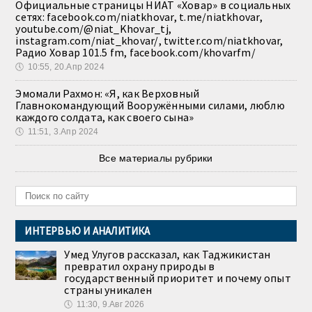
Официальные страницы НИАТ «Ховар» в социальных
сетях: facebook.com/niatkhovar, t.me/niatkhovar,
youtube.com/@niat_Khovar_tj,
instagram.com/niat_khovar/, twitter.com/niatkhovar,
Радио Ховар 101.5 fm, facebook.com/khovarfm/
🕔
10:55, 20.Апр 2024
Эмомали Рахмон: «Я, как Верховный
Главнокомандующий Вооружёнными силами, люблю
каждого солдата, как своего сына»
🕔
11:51, 3.Апр 2024
Все материалы рубрики
ИНТЕРВЬЮ И АНАЛИТИКА
Умед Улугов рассказал, как Таджикистан
превратил охрану природы в
государственный приоритет и почему опыт
страны уникален
🕔
11:30, 9.Авг 2026