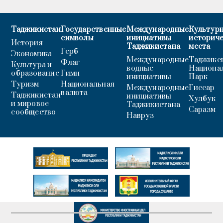
Таджикистан
Государственные
Международные
Культурн
символы
инициативы
историч
История
Таджикистана
места
Герб
Экономика
Международные
Таджикс
Флаг
Культура и
водные
Национа
образование
Гимн
инициативы
Парк
Туризм
Национальная
Международные
Гиссар
валюта
Таджикистан
инициативы
Хулбук
и мировое
Таджикистана
Саразм
сообщество
Навруз