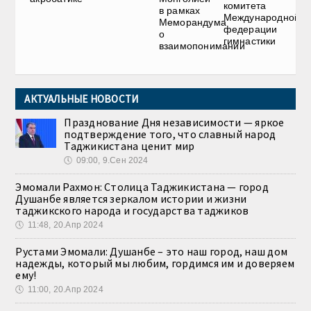
комитета
в рамках
Международной
Меморандума
федерации
о
гимнастики
взаимопонимании
АКТУАЛЬНЫЕ НОВОСТИ
Празднование Дня независимости — яркое
подтверждение того, что славный народ
Таджикистана ценит мир
🕔
09:00, 9.Сен 2024
Эмомали Рахмон: Столица Таджикистана — город
Душанбе является зеркалом истории и жизни
таджикского народа и государства таджиков
🕔
11:48, 20.Апр 2024
Рустами Эмомали: Душанбе – это наш город, наш дом
надежды, который мы любим, гордимся им и доверяем
ему!
🕔
11:00, 20.Апр 2024