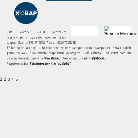
НИАТ «Ховар»: 734018, Республика
Таджикистан, г. Душанбе, проспект Саъди
Шерози 16. тел.: +992 (37) 2385217, факс: +992 (37) 2232383
© Все права защищены. Воспроизведение или распространение материалов сайта в любой
форме только с письменного разрешения руководства
НИАТ «Ховар»
. При использовании
материалов сайта, ссылка на
www.khovar.tj
обязательна. E-mail:
niat@khovar.tj
Разработка сайта:
Рекламное агентство "adMedia"
1 2 3 4 5