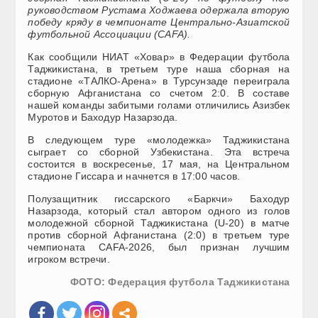
руководством Рустама Ходжаева одержала вторую
победу кряду в чемпионате Центрально-Азиатской
футбольной Ассоциации (CAFA).
Как сообщили НИАТ «Ховар» в Федерации футбола
Таджикистана, в третьем туре наша сборная на
стадионе «ТАЛКО-Арена» в Турсунзаде переиграла
сборную Афганистана со счетом 2:0. В составе
нашей команды забитыми голами отличились Азизбек
Муротов и Баходур Назарзода.
В следующем туре «молодежка» Таджикистана
сыграет со сборной Узбекистана. Эта встреча
состоится в воскресенье, 17 мая, на Центральном
стадионе Гиссара и начнется в 17:00 часов.
Полузащитник гиссарского «Баркчи» Баходур
Назарзода, который стал автором одного из голов
молодежной сборной Таджикистана (U-20) в матче
против сборной Афганистана (2:0) в третьем туре
чемпионата CAFA-2026, был признан лучшим
игроком встречи.
ФОТО: Федерация футбола Таджикистана