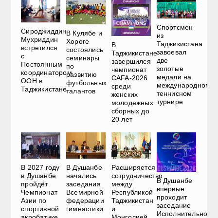
Спортсмен
Сироджиддин
В Кулябе и
из
Мухриддин
Хороге
Таджикистана
В
встретился
состоялись
завоевал
Таджикистане
с
семинары
две
завершился
Постоянным
по
золотые
чемпионат
координатором
развитию
медали на
CAFA-2026
ООН в
футбольных
международном
среди
Таджикистане
талантов
теннисном
женских
турнире
молодежных
сборных до
20 лет
В 2027 году
В Душанбе
Расширяется
в Душанбе
начались
сотрудничество
В Душанбе
пройдёт
заседания
между
впервые
Чемпионат
Всемирной
Республикой
проходит
Азии по
федерации
Таджикистан
заседание
спортивной
гимнастики
и
Исполнительного
акробатике
Монголией