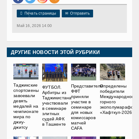

Печать страницы
✉
Отправить
Май 16, 2026 14:00
ДРУГИЕ НОВОСТИ ЭТОЙ РУБРИКИ
Таджикские
Представители
Определены
ФУТБОЛ.
спортсмены
ФФТ
победители
Арбитры из
завоевали
приняли
Международного
Таджикистана
девять
участие в
горного
участвовали
медалей на
семинаре
экополумарафона
в семинаре
чемпионате
для новых
«Хафткул-2026»
элитных
мира по
комиссаров
судей АФК
джиу-
матчей
в Ташкенте
джитсу
CAFA