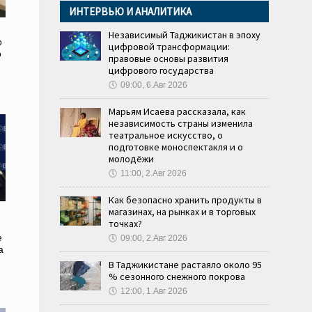
ИНТЕРВЬЮ И АНАЛИТИКА
Независимый Таджикистан в эпоху
о
цифровой трансформации:
о
правовые основы развития
и
цифрового государства
🕔
09:00, 6.Авг 2026
Марьям Исаева рассказала, как
независимость страны изменила
театральное искусство, о
подготовке моноспектакля и о
молодёжи
🕔
11:00, 2.Авг 2026
Как безопасно хранить продукты в
магазинах, на рынках и в торговых
точках?
е
🕔
09:00, 2.Авг 2026
а
В Таджикистане растаяло около 95
% сезонного снежного покрова
🕔
12:00, 1.Авг 2026