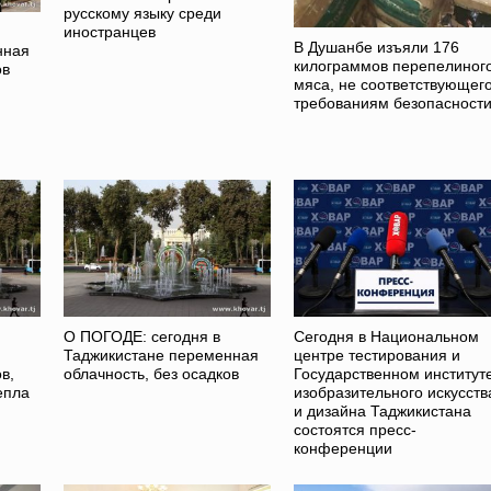
русскому языку среди
иностранцев
В Душанбе изъяли 176
нная
килограммов перепелиног
ов
мяса, не соответствующег
требованиям безопасност
О ПОГОДЕ: сегодня в
Сегодня в Национальном
Таджикистане переменная
центре тестирования и
в,
облачность, без осадков
Государственном институт
епла
изобразительного искусств
и дизайна Таджикистана
состоятся пресс-
конференции