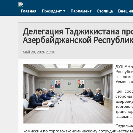
Главная
Президент
Парламент
Столица
Внешня
Делегация Таджикистана пр
Азербайджанской Республи
Май 20, 2026 21:30
ДУШАНБЕ
Республи
с заме
Усмонзо
Как соо
стороны
азербай
торгово
транспо
взаимны
Отдельн
комиссии по торгово-экономическому сотрудничеству 