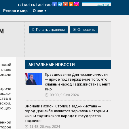
|
|
|
|
TJ
RU
EN
AR
FAR
101.5 FM
Регион и мир
О нас
м

Печать страницы
✉
Отправить
АКТУАЛЬНЫЕ НОВОСТИ
нской
 главе
Празднование Дня независимости
онали
— яркое подтверждение того, что
славный народ Таджикистана ценит
тречи
мир
кско-
🕔
09:00, 9.Сен 2024
ства в
ской,
Эмомали Рахмон: Столица Таджикистана —
ляющих
город Душанбе является зеркалом истории и
жизни таджикского народа и государства
таджиков
енной
оторое
🕔
11:48, 20.Апр 2024