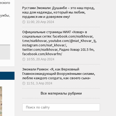
ского
Рустами Эмомали: Душанбе – это наш город,
наш дом надежды, который мы любим,
ружбы,
гордимся им и доверяем ему!
🕔
11:00, 20.Апр 2024
Официальные страницы НИАТ «Ховар» в
социальных сетях: facebook.com/niatkhovar,
t.me/niatkhovar, youtube.com/@niat_Khovar_tj,
instagram.com/niat_khovar/,
twitter.com/niatkhovar, Радио Ховар 101.5 fm,
facebook.com/khovarfm/
🕔
10:55, 20.Апр 2024
Эмомали Рахмон: «Я, как Верховный
Главнокомандующий Вооружёнными силами,
люблю каждого солдата, как своего сына»
🕔
11:51, 3.Апр 2024
Все материалы рубрики