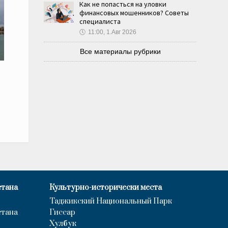
Как не попасться на уловки
финансовых мошенников? Советы
специалиста
🕔
11:00, 1.Авг 2026
Все материалы рубрики
стана
Культурно-исторически места
Таджикский Национальный Парк
стана
Гиссар
Хулбук