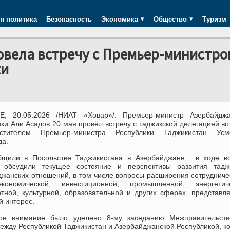
я политика
Безопасность
Экономика
Общество
Туризм
овела встречу с Премьер-министро
ки
, 20.05.2026 /НИАТ «Ховар»/. Премьер-министр Азербайджа
ки Али Асадов 20 мая провёл встречу с таджикской делегацией во
стителем Премьер-министра Республики Таджикистан Усм
да.
бщили в Посольстве Таджикистана в Азербайджане, в ходе вс
 обсудили текущее состояние и перспективы развития таджи
джанских отношений, в том числе вопросы расширения сотрудниче
-экономической, инвестиционной, промышленной, энергетиче
ртной, культурной, образовательной и других сферах, представ
й интерес.
ое внимание было уделено 8-му заседанию Межправительств
между Республикой Таджикистан и Азербайджанской Республикой, к