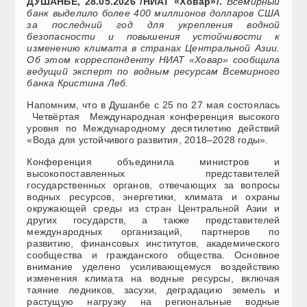
ДУШАНБЕ, 28.05.2026 /НИАТ «Ховар»/.
Всемирный
банк выделило более 400 миллионов долларов США
за последний год для укрепления водной
безопасности и повышения устойчивости к
изменению климата в странах Центральной Азии.
Об этом корреспонденту НИАТ «Ховар» сообщила
ведущий эксперт по водным ресурсам Всемирного
банка Кристина Леб.
Напомним, что в Душанбе с 25 по 27 мая состоялась
Четвёртая Международная конференция высокого
уровня по Международному десятилетию действий
«Вода для устойчивого развития, 2018–2028 годы».
Конференция объединила министров и
высокопоставленных представителей
государственных органов, отвечающих за вопросы
водных ресурсов, энергетики, климата и охраны
окружающей среды из стран Центральной Азии и
других государств, а также представителей
международных организаций, партнеров по
развитию, финансовых институтов, академического
сообщества и гражданского общества. Основное
внимание уделено усиливающемуся воздействию
изменения климата на водные ресурсы, включая
таяние ледников, засухи, деградацию земель и
растущую нагрузку на региональные водные