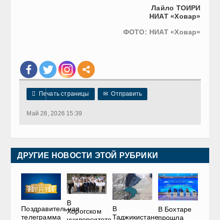
Лайло ТОИРИ
НИАТ «Ховар»
ФОТО: НИАТ «Ховар»

Печать страницы
✉
Отправить
Май 28, 2026 15:39
ДРУГИЕ НОВОСТИ ЭТОЙ РУБРИКИ
В
Поздравительная
В
В Бохтаре
Хорогском
телеграмма
Таджикистане
прошла
университете