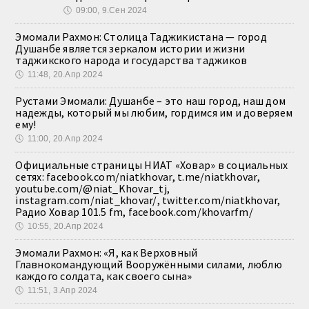
🕔
09:00, 9.Сен 2024
Эмомали Рахмон: Столица Таджикистана — город
Душанбе является зеркалом истории и жизни
таджикского народа и государства таджиков
🕔
11:48, 20.Апр 2024
Рустами Эмомали: Душанбе – это наш город, наш дом
надежды, который мы любим, гордимся им и доверяем
ему!
🕔
11:00, 20.Апр 2024
Официальные страницы НИАТ «Ховар» в социальных
сетях: facebook.com/niatkhovar, t.me/niatkhovar,
youtube.com/@niat_Khovar_tj,
instagram.com/niat_khovar/, twitter.com/niatkhovar,
Радио Ховар 101.5 fm, facebook.com/khovarfm/
🕔
10:55, 20.Апр 2024
Эмомали Рахмон: «Я, как Верховный
Главнокомандующий Вооружёнными силами, люблю
каждого солдата, как своего сына»
🕔
11:51, 3.Апр 2024