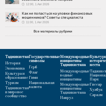
🕔
12:00, 1.Авг 2026
Как не попасться на уловки финансовых
мошенников? Советы специалиста
🕔
11:00, 1.Авг 2026
Все материалы рубрики
Таджикистан
Государственные
Международные
Культурн
символы
инициативы
историч
История
Таджикистана
места
Герб
Экономика
Международные
Таджикс
Флаг
Культура и
водные
Национа
образование
Гимн
инициативы
Парк
Туризм
Национальная
Международные
Гиссар
валюта
Таджикистан
инициативы
Хулбук
и мировое
Таджикистана
Саразм
сообщество
Навруз