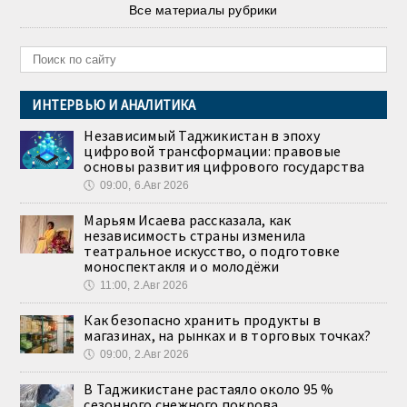
Все материалы рубрики
ИНТЕРВЬЮ И АНАЛИТИКА
Независимый Таджикистан в эпоху
цифровой трансформации: правовые
основы развития цифрового государства
🕔
09:00, 6.Авг 2026
Марьям Исаева рассказала, как
независимость страны изменила
театральное искусство, о подготовке
моноспектакля и о молодёжи
🕔
11:00, 2.Авг 2026
Как безопасно хранить продукты в
магазинах, на рынках и в торговых точках?
🕔
09:00, 2.Авг 2026
В Таджикистане растаяло около 95 %
сезонного снежного покрова