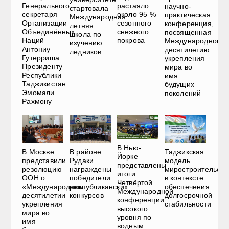
Генерального
растаяло
научно-
стартовала
секретаря
около 95 %
практическая
Международная
Организации
сезонного
конференция,
летняя
Объединённых
снежного
посвященная
школа по
Наций
покрова
Международному
изучению
Антониу
десятилетию
ледников
Гутерриша
укрепления
Президенту
мира во
Республики
имя
Таджикистан
будущих
Эмомали
поколений
Рахмону
В Нью-
В Москве
В районе
Таджикская
Йорке
представили
Рудаки
модель
представлены
резолюцию
награждены
миростроительств
итоги
ООН о
победители
в контексте
Четвёртой
«Международном
республиканских
обеспечения
Международной
десятилетии
конкурсов
долгосрочной
конференции
укрепления
стабильности
высокого
мира во
уровня по
имя
водным