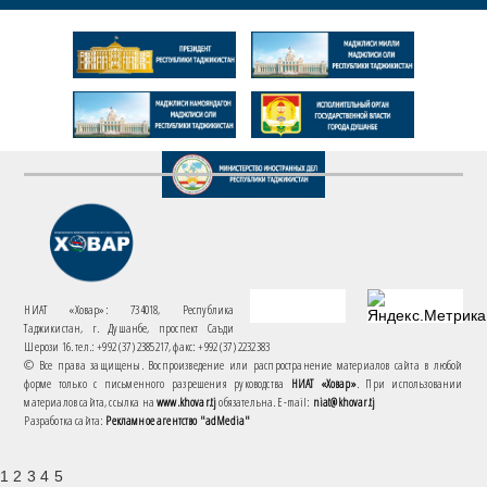
НИАТ «Ховар»: 734018, Республика
Таджикистан, г. Душанбе, проспект Саъди
Шерози 16. тел.: +992 (37) 2385217, факс: +992 (37) 2232383
© Все права защищены. Воспроизведение или распространение материалов сайта в любой
форме только с письменного разрешения руководства
НИАТ «Ховар»
. При использовании
материалов сайта, ссылка на
www.khovar.tj
обязательна. E-mail:
niat@khovar.tj
Разработка сайта:
Рекламное агентство "adMedia"
1 2 3 4 5