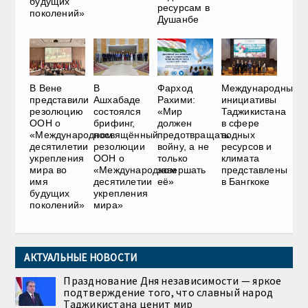
будущих
ресурсам в
поколений»
Душанбе
В Вене
В
Фарход
Международные
представили
Ашхабаде
Рахими:
инициативы
резолюцию
состоялся
«Мир
Таджикистана
ООН о
брифинг,
должен
в сфере
«Международном
посвящённый
предотвращать
водных
десятилетии
резолюции
войну, а не
ресурсов и
укрепления
ООН о
только
климата
мира во
«Международном
завершать
представлены
имя
десятилетии
её»
в Бангкоке
будущих
укрепления
поколений»
мира»
АКТУАЛЬНЫЕ НОВОСТИ
Празднование Дня независимости — яркое
подтверждение того, что славный народ
Таджикистана ценит мир