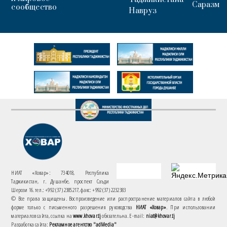
Саразм
сообщество
Навруз
НИАТ «Ховар»: 734018, Республика
Таджикистан, г. Душанбе, проспект Саъди
Шерози 16. тел.: +992 (37) 2385217, факс: +992 (37) 2232383
© Все права защищены. Воспроизведение или распространение материалов сайта в любой
форме только с письменного разрешения руководства
НИАТ «Ховар»
. При использовании
материалов сайта, ссылка на
www.khovar.tj
обязательна. E-mail:
niat@khovar.tj
Разработка сайта:
Рекламное агентство "adMedia"