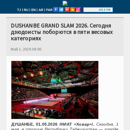
|
|
|
|
TJ
RU
EN
AR
FAR
101.5 FM
DUSHANBE GRAND SLAM 2026. Сегодня
дзюдоисты поборются в пяти весовых
категориях
Май 1, 2026 09:00
ДУШАНБЕ, 01.05.2026 /НИАТ «Ховар»/.
Сегодня, 1
мая, в столице Республики Таджикистан — городе