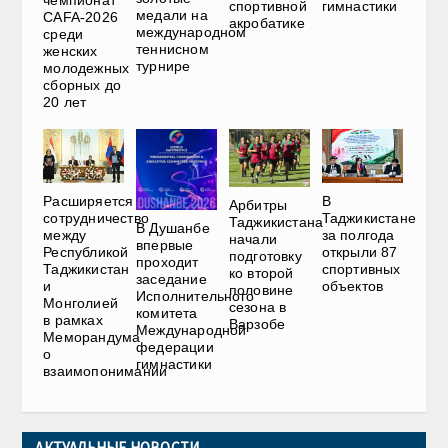
спортивной
гимнастики
медали на
CAFA-2026
акробатике
международном
среди
теннисном
женских
турнире
молодежных
сборных до
20 лет
Расширяется
В
Арбитры
сотрудничество
Таджикистане
Таджикистана
В Душанбе
между
за полгода
начали
впервые
Республикой
открыли 87
подготовку
проходит
Таджикистан
спортивных
ко второй
заседание
и
объектов
половине
Исполнительного
Монголией
сезона в
комитета
в рамках
Варзобе
Международной
Меморандума
федерации
о
гимнастики
взаимопонимании
АКТУАЛЬНЫЕ НОВОСТИ