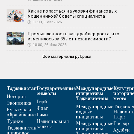
Как не попасться на уловки финансовых
мошенников? Советы специалиста
🕔
11:00, 1.Авг 2026
Промышленность как драйвер роста: что
изменилось за 35 лет независимости?
🕔
10:00, 26.Июл 2026
Все материалы рубрики
Таджикистан
Государственные
Международные
Культурн
символы
инициативы
историч
История
Таджикистана
места
Герб
Экономика
Международные
Таджикс
Флаг
Культура и
водные
Национа
образование
Гимн
инициативы
Парк
Туризм
Национальная
Международные
Гиссар
валюта
Таджикистан
инициативы
Хулбук
и мировое
Таджикистана