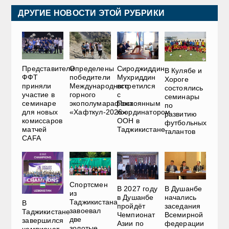
ДРУГИЕ НОВОСТИ ЭТОЙ РУБРИКИ
Представители
Определены
Сироджиддин
В Кулябе и
ФФТ
победители
Мухриддин
Хороге
приняли
Международного
встретился
состоялись
участие в
горного
с
семинары
семинаре
экополумарафона
Постоянным
по
для новых
«Хафткул-2026»
координатором
развитию
комиссаров
ООН в
футбольных
матчей
Таджикистане
талантов
CAFA
Спортсмен
В 2027 году
В Душанбе
из
в Душанбе
начались
Таджикистана
В
пройдёт
заседания
завоевал
Таджикистане
Чемпионат
Всемирной
две
завершился
Азии по
федерации
золотые
чемпионат