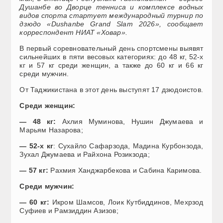
Душанбе во Дворце тенниса и комплексе водных
видов спорта стартует международный турнир по
дзюдо «Dushanbe Grand Slam 2026», сообщает
корреспондент НИАТ «Ховар».
В первый соревновательный день спортсмены выявят
сильнейших в пяти весовых категориях: до 48 кг, 52-х
кг и 57 кг среди женщин, а также до 60 кг и 66 кг
среди мужчин.
От Таджикистана в этот день выступят 17 дзюдоистов.
Среди женщин:
— 48 кг:
Ахлия Муминова, Нушин Джумаева и
Марьям Назарова;
— 52-х кг
: Сухайло Сафарзода, Мадина Курбонзода,
Зухал Джумаева и Райхона Розикзода;
— 57 кг:
Рахмия Ханджарбекова и Сабина Каримова.
Среди мужчин:
— 60 кг:
Икром Шамсов, Лоик Кутбиддинов, Мехрзод
Суфиев и Рамзиддин Азизов;