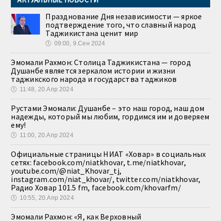
Празднование Дня независимости — яркое
подтверждение того, что славный народ
Таджикистана ценит мир
🕔
09:00, 9.Сен 2024
Эмомали Рахмон: Столица Таджикистана — город
Душанбе является зеркалом истории и жизни
таджикского народа и государства таджиков
🕔
11:48, 20.Апр 2024
Рустами Эмомали: Душанбе – это наш город, наш дом
надежды, который мы любим, гордимся им и доверяем
ему!
🕔
11:00, 20.Апр 2024
Официальные страницы НИАТ «Ховар» в социальных
сетях: facebook.com/niatkhovar, t.me/niatkhovar,
youtube.com/@niat_Khovar_tj,
instagram.com/niat_khovar/, twitter.com/niatkhovar,
Радио Ховар 101.5 fm, facebook.com/khovarfm/
🕔
10:55, 20.Апр 2024
Эмомали Рахмон: «Я, как Верховный