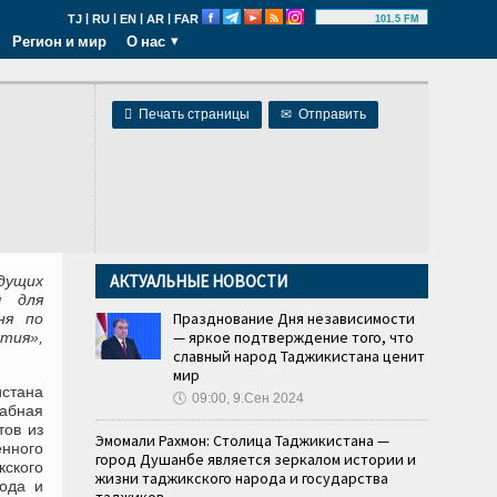
|
|
|
|
TJ
RU
EN
AR
FAR
101.5 FM
Регион и мир
О нас

Печать страницы
✉
Отправить
АКТУАЛЬНЫЕ НОВОСТИ
едущих
ы для
Празднование Дня независимости
ня по
— яркое подтверждение того, что
тия»,
славный народ Таджикистана ценит
мир
стана
🕔
09:00, 9.Сен 2024
табная
тов из
Эмомали Рахмон: Столица Таджикистана —
нного
город Душанбе является зеркалом истории и
ского
жизни таджикского народа и государства
ода и