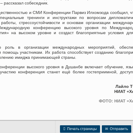
– рассказал собеседник.
бщественностью и СМИ Конференции Парвиз Илхомзода сообщил, ч
ециальные тренинги и инструктажи по вопросам дипломатиче
 работы, стрессоустойчивости и основам организации междуна
 Международную конференцию высокого уровня по Междунаро
ития» на высоком уровне и создаст благоприятные условия дл
ю роль в организации международных мероприятий, обеспе
и помощь участникам. Их работа способствует созданию благопр
еплению имиджа принимающей страны.
конференции высокого уровня в Душанбе включает обучение, яз
 участию конференция станет ещё более гостеприимной, досту
Лайло 
НИАТ «Х
ФОТО: НИАТ «Х

Печать страницы
✉
Отправить