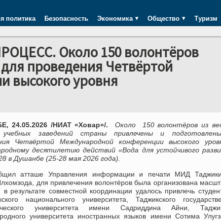
я политика
Безопасность
Экономика
Общество
Туризм
ЦЕСС. Около 150 волонтёров
 для проведения Четвёртой
и высокого уровня
, 24.05.2026 /НИАТ «Ховар»/.
Около
150 волонт
ё
ров из в
 учебных заведений страны привлечены и подготовлен
ния Четвёртой Международной конференции высокого уров
родному десятилетию действий «Вода для устойчивого разви
8 в Душанбе (25-28 мая 2026 года).
бщил атташе Управления информации и печати МИД Таджики
Илхомзода, для привлечения волонтёров была организована масш
и в результате совместной координации удалось привлечь студен
кого национального университета, Таджикского государстве
гического университета имени Садриддина Айни, Таджик
родного университета иностранных языков имени Сотима Улугз