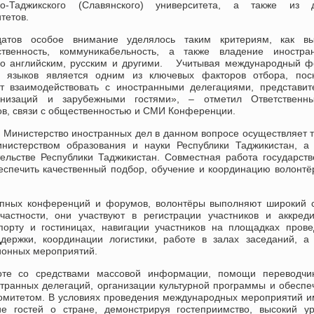
ко-Таджикского (Cлавянского) университета, а также из д
тетов.
атов особое внимание уделялось таким критериям, как вы
тственность, коммуникабельность, а также владение иностра
го английским, русским и другими. Учитывая международный 
е языков является одним из ключевых факторов отбора, поск
т взаимодействовать с иностранными делегациями, представи
анизаций и зарубежными гостями», – отметил Ответственн
ов, связи с общественностью и СМИ Конференции.
 Министерство иностранных дел в данном вопросе осуществляет 
нистерством образования и науки Республики Таджикистан, а
льстве Республики Таджикистан. Совместная работа государст
еспечить качественный подбор, обучение и координацию волонтё
упных конференций и форумов, волонтёры выполняют широкий 
частности, они участвуют в регистрации участников и аккред
порту и гостиницах, навигации участников на площадках пров
ержки, координации логистики, работе в залах заседаний, а
ионных мероприятий.
боте со средствами массовой информации, помощи переводчи
ранных делегаций, организации культурной программы и обесп
комитетом. В условиях проведения международных мероприятий 
е гостей о стране, демонстрируя гостеприимство, высокий ур