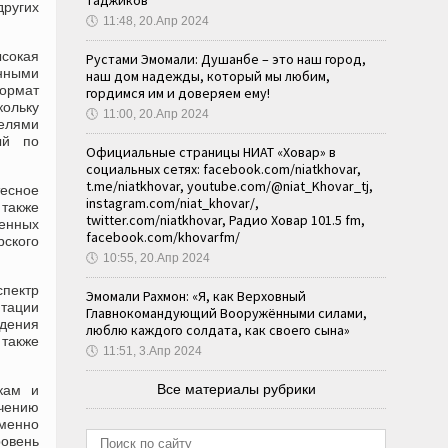
таджиков
ругих
🕔
11:48, 20.Апр 2024
сокая
Рустами Эмомали: Душанбе – это наш город,
нными
наш дом надежды, который мы любим,
формат
гордимся им и доверяем ему!
ольку
🕔
11:00, 20.Апр 2024
телями
ый по
Официальные страницы НИАТ «Ховар» в
социальных сетях: facebook.com/niatkhovar,
t.me/niatkhovar, youtube.com/@niat_Khovar_tj,
тесное
instagram.com/niat_khovar/,
 также
twitter.com/niatkhovar, Радио Ховар 101.5 fm,
венных
facebook.com/khovarfm/
рского
🕔
10:55, 20.Апр 2024
спектр
Эмомали Рахмон: «Я, как Верховный
итации
Главнокомандующий Вооружёнными силами,
едения
люблю каждого солдата, как своего сына»
 также
🕔
11:51, 3.Апр 2024
Все материалы рубрики
кам и
ечению
именно
овень