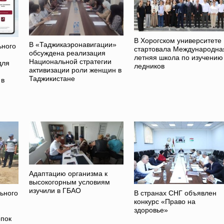
В Хорогском университете
В «Таджикаэронавигации»
ьного
стартовала Международна
обсуждена реализация
летняя школа по изучению
Национальной стратегии
для
ледников
активизации роли женщин в
Таджикистане
 в
Адаптацию организма к
высокогорным условиям
изучили в ГБАО
ьного
В странах СНГ объявлен
конкурс «Право на
здоровье»
опок