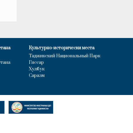
стана
Культурно-исторически места
Таджикский Национальный Парк
стана
Гиссар
Хулбук
Саразм