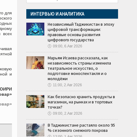
то для
ИНТЕРВЬЮ И АНАЛИТИКА
ского
родных
Независимый Таджикистан в эпоху
дному
цифровой трансформации:
я всех
правовые основы развития
цифрового государства
🕔
09:00, 6.Авг 2026
чивая
иятной
Марьям Исаева рассказала, как
независимость страны изменила
театральное искусство, о
ыковую
подготовке моноспектакля и о
пной и
молодёжи
🕔
11:00, 2.Авг 2026
ТОИРИ
овар»
Как безопасно хранить продукты в
магазинах, на рынках и в торговых
овар»
точках?
🕔
09:00, 2.Авг 2026
В Таджикистане растаяло около 95
% сезонного снежного покрова
🕔
12:00, 1.Авг 2026