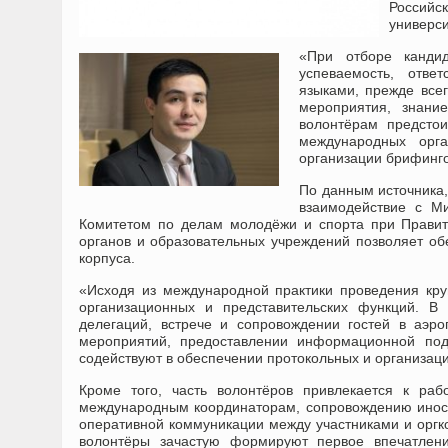
Российс
универси
«При отборе кандид
успеваемость, отве
языками, прежде все
мероприятия, знани
волонтёрам предстои
международных орг
организации брифинг
По данным источника,
взаимодействие с Ми
Комитетом по делам молодёжи и спорта при Правите
органов и образовательных учреждений позволяет об
корпуса.
«Исходя из международной практики проведения кр
организационных и представительских функций. В 
делегаций, встрече и сопровождении гостей в аэро
мероприятий, предоставлении информационной подд
содействуют в обеспечении протокольных и организац
Кроме того, часть волонтёров привлекается к ра
международным координаторам, сопровождению иност
оперативной коммуникации между участниками и орг
волонтёры зачастую формируют первое впечатлени