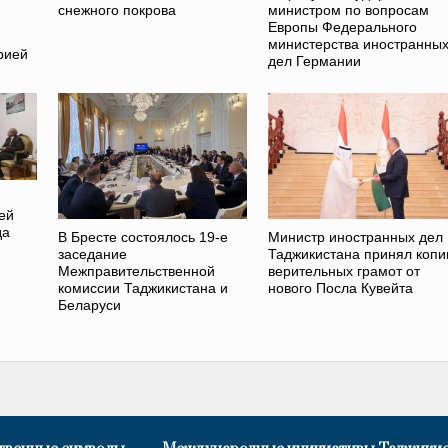
снежного покрова
министром по вопросам
Европы Федерального
министерства иностранны
рией
дел Германии
ей
да
В Бресте состоялось 19-е
Министр иностранных дел
заседание
Таджикистана принял копи
Межправительственной
верительных грамот от
комиссии Таджикистана и
нового Посла Кувейта
Беларуси