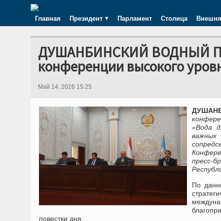
Главная
Президент
Парламент
Столица
Внешня
ДУШАНБИНСКИЙ ВОДНЫЙ ПРО
конференции высокого уров
Май 14, 2026 15:25
ДУШАНБЕ
конфере
«Вода д
важных 
сопредс
Конфере
пресс-
Республ
По данн
страте
междуна
благопр
повестки дня.