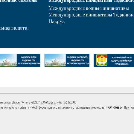
твенные символы
Международные инициативы Таджики
Международные водные инициативы
Международные инициативы Таджики
Навруз
ьная валюта
 Саъди Шерози 16. тел.: +992 (37) 2385217, факс: +992 (37) 2232383
е материалов сайта в любой форме только с письменного разрешения руководства
НИАТ «Ховар»
. При ис