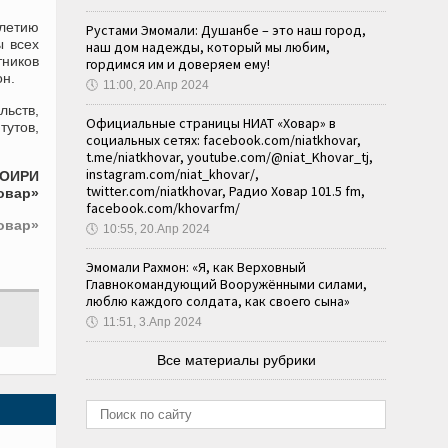
летию
Рустами Эмомали: Душанбе – это наш город,
ы всех
наш дом надежды, который мы любим,
тников
гордимся им и доверяем ему!
он.
🕔
11:00, 20.Апр 2024
льств,
Официальные страницы НИАТ «Ховар» в
утов,
социальных сетях: facebook.com/niatkhovar,
t.me/niatkhovar, youtube.com/@niat_Khovar_tj,
instagram.com/niat_khovar/,
ТОИРИ
twitter.com/niatkhovar, Радио Ховар 101.5 fm,
овар»
facebook.com/khovarfm/
овар»
🕔
10:55, 20.Апр 2024
Эмомали Рахмон: «Я, как Верховный
Главнокомандующий Вооружёнными силами,
люблю каждого солдата, как своего сына»
🕔
11:51, 3.Апр 2024
Все материалы рубрики