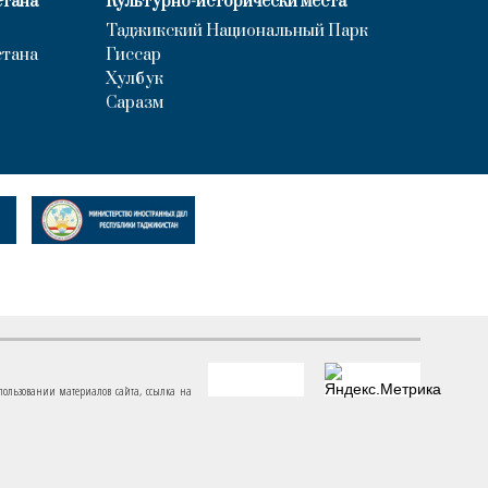
стана
Культурно-исторически места
Таджикский Национальный Парк
стана
Гиссар
Хулбук
Саразм
пользовании материалов сайта, ссылка на