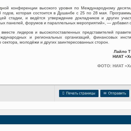
дной конференции высокого уровня по Международному десяти
 годов, которая состоится в Душанбе с 25 по 28 мая. Программ
й стадии, и ведётся утверждение докладчиков и других учас
ных панелей, форумов и параллельных мероприятий», — добавил 
вместе лидеров и высокопоставленных представителей правите
дународных и региональных организаций, финансовых инстит
о сектора, молодёжи и других заинтересованных сторон.
Лайло 
НИАТ «Х
ФОТО: НИАТ «Х

Печать страницы
✉
Отправить