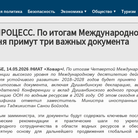
я политика
Безопасность
Экономика
Общество
Туризм
ЦЕСС. По итогам Международн
ня примут три важных документа
, 14.05.2026 /НИАТ «Ховар»/.
По итогам Четвертой Междунар
нции высокого уровня по Международному десятилетию дей
ля устойчивого развития» 2018–2028 годов будет принят
итоговых документа, включая Душанбинскую декларацию, в
едателей Конференции и вклад Душанбинского водного проце
нцию ООН по водным ресурсам в 2026 году. Об этом сегодня в
брифинга отметил заместитель Министра иностранны
ики Таджикистан Санои Бойзода.
ым замминистра, эти документы будут содержать ключевые пос
гические рекомендации и практические шаги по укреп
родного сотрудничества в области водных ресурсов и обес
иятную основу для дальнейшего продвижения глобальной в