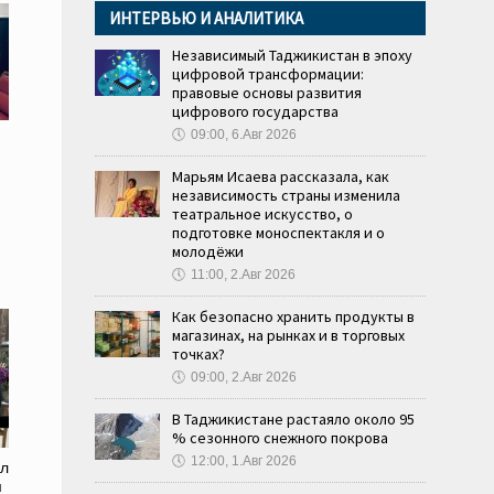
ИНТЕРВЬЮ И АНАЛИТИКА
Независимый Таджикистан в эпоху
цифровой трансформации:
правовые основы развития
цифрового государства
🕔
09:00, 6.Авг 2026
Марьям Исаева рассказала, как
независимость страны изменила
театральное искусство, о
подготовке моноспектакля и о
молодёжи
🕔
11:00, 2.Авг 2026
Как безопасно хранить продукты в
магазинах, на рынках и в торговых
точках?
🕔
09:00, 2.Авг 2026
В Таджикистане растаяло около 95
% сезонного снежного покрова
🕔
12:00, 1.Авг 2026
ел
м