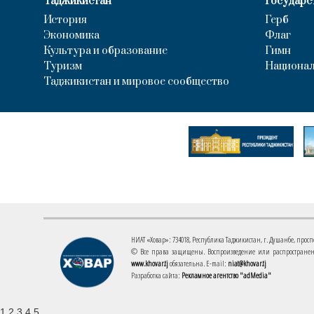
Таджикистан
Государс
История
Герб
Экономика
Флаг
Культура и образование
Гимн
Туризм
Национал
Таджикистан и мировое сообщество
НИАТ «Ховар»: 734018, Республика Таджикистан, г. Душанбе, проспект
© Все права защищены. Воспроизведение или распространени
www.khovar.tj
обязательна. E-mail:
niat@khovar.tj
Разработка сайта:
Рекламное агентство "adMedia"
1 2 3 4 5